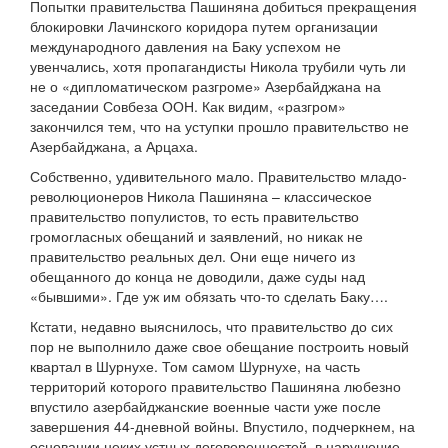
Попытки правительства Пашиняна добиться прекращения
блокировки Лачинского коридора путем организации
международного давления на Баку успехом не
увенчались, хотя пропагандисты Никола трубили чуть ли
не о «дипломатическом разгроме» Азербайджана на
заседании Совбеза ООН. Как видим, «разгром»
закончился тем, что на уступки прошло правительство не
Азербайджана, а Арцаха.
Собственно, удивительного мало. Правительство младо-
революционеров Никола Пашиняна – классическое
правительство популистов, то есть правительство
громогласных обещаний и заявлений, но никак не
правительство реальных дел. Они еще ничего из
обещанного до конца не доводили, даже суды над
«бывшими». Где уж им обязать что-то сделать Баку….
Кстати, недавно выяснилось, что правительство до сих
пор не выполнило даже свое обещание построить новый
квартал в Шурнухе. Том самом Шурнухе, на часть
территорий которого правительство Пашиняна любезно
впустило азербайджанские военные части уже после
завершения 44-дневной войны. Впустило, подчеркнем, на
основании неких устных договоренностей, в нарушение