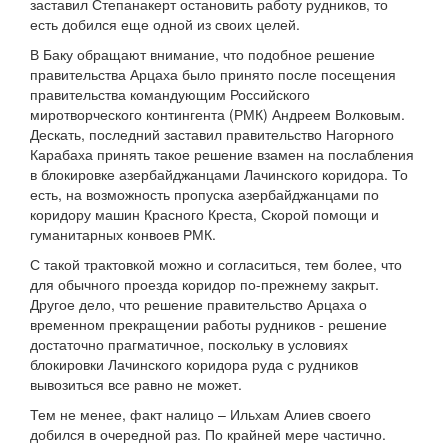
заставил Степанакерт остановить работу рудников, то
есть добился еще одной из своих целей.
В Баку обращают внимание, что подобное решение
правительства Арцаха было принято после посещения
правительства командующим Российского
миротворческого контингента (РМК) Андреем Волковым.
Дескать, последний заставил правительство Нагорного
Карабаха принять такое решение взамен на послабления
в блокировке азербайджанцами Лачинского коридора. То
есть, на возможность пропуска азербайджанцами по
коридору машин Красного Креста, Скорой помощи и
гуманитарных конвоев РМК.
С такой трактовкой можно и согласиться, тем более, что
для обычного проезда коридор по-прежнему закрыт.
Другое дело, что решение правительство Арцаха о
временном прекращении работы рудников - решение
достаточно прагматичное, поскольку в условиях
блокировки Лачинского коридора руда с рудников
вывозиться все равно не может.
Тем не менее, факт налицо – Ильхам Алиев своего
добился в очередной раз. По крайней мере частично.