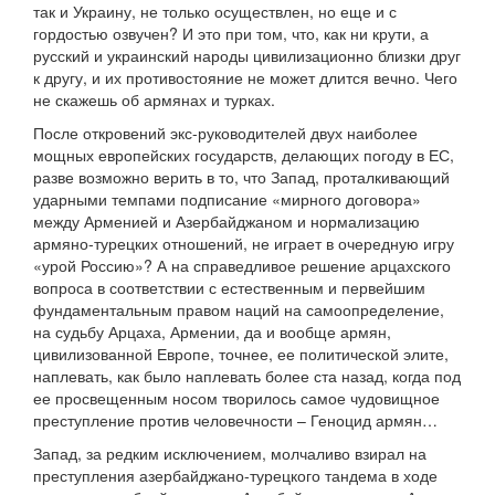
так и Украину, не только осуществлен, но еще и с
гордостью озвучен? И это при том, что, как ни крути, а
русский и украинский народы цивилизационно близки друг
к другу, и их противостояние не может длится вечно. Чего
не скажешь об армянах и турках.
После откровений экс-руководителей двух наиболее
мощных европейских государств, делающих погоду в ЕС,
разве возможно верить в то, что Запад, проталкивающий
ударными темпами подписание «мирного договора»
между Арменией и Азербайджаном и нормализацию
армяно-турецких отношений, не играет в очередную игру
«урой Россию»? А на справедливое решение арцахского
вопроса в соответствии с естественным и первейшим
фундаментальным правом наций на самоопределение,
на судьбу Арцаха, Армении, да и вообще армян,
цивилизованной Европе, точнее, ее политической элите,
наплевать, как было наплевать более ста назад, когда под
ее просвещенным носом творилось самое чудовищное
преступление против человечности – Геноцид армян…
Запад, за редким исключением, молчаливо взирал на
преступления азербайджано-турецкого тандема в ходе