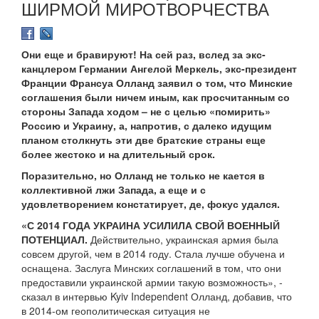
ШИРМОЙ МИРОТВОРЧЕСТВА
Они еще и бравируют! На сей раз, вслед за экс-
канцлером Германии Ангелой Меркель, экс-президент
Франции Франсуа Олланд заявил о том, что Минские
соглашения были ничем иным, как просчитанным со
стороны Запада ходом – не с целью «помирить»
Россию и Украину, а, напротив, с далеко идущим
планом столкнуть эти две братские страны еще
более жестоко и на длительный срок.
Поразительно, но Олланд не только не кается в
коллективной лжи Запада, а еще и с
удовлетворением констатирует, де, фокус удался.
«С 2014 ГОДА УКРАИНА УСИЛИЛА СВОЙ ВОЕННЫЙ
ПОТЕНЦИАЛ.
Действительно, украинская армия была
совсем другой, чем в 2014 году. Стала лучше обучена и
оснащена. Заслуга Минских соглашений в том, что они
предоставили украинской армии такую возможность», -
сказал в интервью Kyiv Independent Олланд, добавив, что
в 2014-ом геополитическая ситуация не