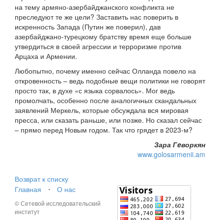
на тему армяно-азербайджанского конфликта не
преследуют те же цели? Заставить нас поверить в
искренность Запада (Путин же поверил), дав
азербайджано-турецкому братству время еще больше
утвердиться в своей агрессии и терроризме против
Арцаха и Армении.
Любопытно, почему именно сейчас Олланда повело на
откровенность – ведь подобные вещи политики не говорят
просто так, в духе «с языка сорвалось». Мог ведь
промолчать, особенно после аналогичных скандальных
заявлений Меркель, которые обсуждала вся мировая
пресса, или сказать раньше, или позже. Но сказал сейчас
– прямо перед Новым годом. Так что грядет в 2023-м?
Зара Гeворкян
www.golosarmenii.am
Возврат к списку
Главная
⋅
О нас
© Сетевой исследовательский
институт