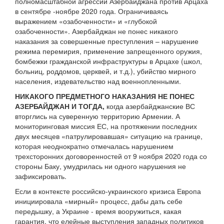
полномасштабной агрессии Азербайджана против Арцаха
в сентябре -ноябре 2020 года. Ограничиваясь
выражением «озабоченности» и «глубокой
озабоченности». Азербайджан не понес никакого
наказания за совершенные преступления – нарушение
режима перемирия, применение запрещенного оружия,
бомбежки гражданской инфраструктуры в Арцахе (школ,
больниц, роддомов, церквей, и т.д.), убийство мирного
населения, издевательство над военнопленными.
НИКАКОГО ПРЕДМЕТНОГО НАКАЗАНИЯ НЕ ПОНЕС
АЗЕРБАЙДЖАН И ТОГДА,
когда азербайджанские ВС
вторглись на суверенную территорию Армении. А
мониторинговая миссия ЕС, на протяжении последних
двух месяцев «патрулировавшая» ситуацию на границе,
которая неоднократно отмечалась нарушением
трехсторонних договоренностей от 9 ноября 2020 года со
стороны Баку, умудрилась ни одного нарушения не
зафиксировать.
Если в контексте российско-украинского кризиса Европа
инициировала «мирный» процесс, дабы дать себе
передышку, а Украине - время вооружиться, какая
гарантия, что елейные выступления западных политиков