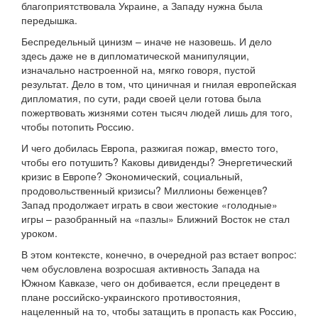
благоприятствовала Украине, а Западу нужна была
передышка.
Беспредельный цинизм – иначе не назовешь. И дело
здесь даже не в дипломатической манипуляции,
изначально настроенной на, мягко говоря, пустой
результат. Дело в том, что циничная и гнилая европейская
дипломатия, по сути, ради своей цели готова была
пожертвовать жизнями сотен тысяч людей лишь для того,
чтобы потопить Россию.
И чего добилась Европа, разжигая пожар, вместо того,
чтобы его потушить? Каковы дивиденды? Энергетический
кризис в Европе? Экономический, социальный,
продовольственный кризисы? Миллионы беженцев?
Запад продолжает играть в свои жестокие «голодные»
игры – разобранный на «пазлы» Ближний Восток не стал
уроком.
В этом контексте, конечно, в очередной раз встает вопрос:
чем обусловлена возросшая активность Запада на
Южном Кавказе, чего он добивается, если прецедент в
плане российско-украинского противостояния,
нацеленный на то, чтобы затащить в пропасть как Россию,