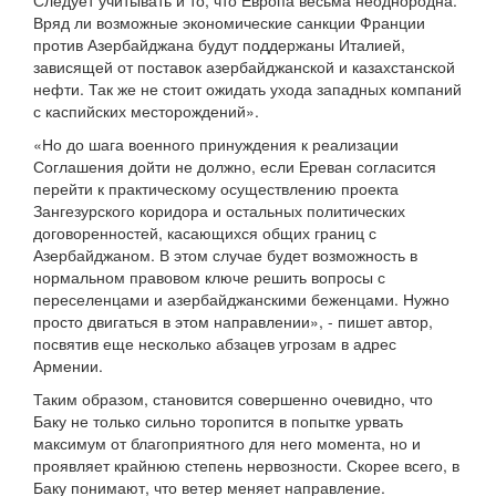
Следует учитывать и то, что Европа весьма неоднородна.
Вряд ли возможные экономические санкции Франции
против Азербайджана будут поддержаны Италией,
зависящей от поставок азербайджанской и казахстанской
нефти. Так же не стоит ожидать ухода западных компаний
с каспийских месторождений».
«Но до шага военного принуждения к реализации
Соглашения дойти не должно, если Ереван согласится
перейти к практическому осуществлению проекта
Зангезурского коридора и остальных политических
договоренностей, касающихся общих границ с
Азербайджаном. В этом случае будет возможность в
нормальном правовом ключе решить вопросы с
переселенцами и азербайджанскими беженцами. Нужно
просто двигаться в этом направлении», - пишет автор,
посвятив еще несколько абзацев угрозам в адрес
Армении.
Таким образом, становится совершенно очевидно, что
Баку не только сильно торопится в попытке урвать
максимум от благоприятного для него момента, но и
проявляет крайнюю степень нервозности. Скорее всего, в
Баку понимают, что ветер меняет направление.