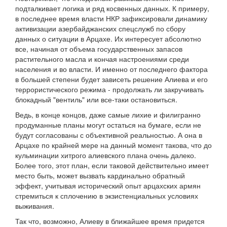
подталкивает логика и ряд косвенных данных. К примеру,
в последнее время власти НКР зафиксировали динамику
активизации азербайджанских спецслужб по сбору
данных о ситуации в Арцахе. Их интересует абсолютно
все, начиная от объема государственных запасов
растительного масла и кончая настроениями среди
населения и во власти. И именно от последнего фактора
в большей степени будет зависеть решение Алиева и его
террористического режима - продолжать ли закручивать
блокадный "вентиль" или все-таки остановиться.
Ведь, в конце концов, даже самые лихие и филигранно
продуманные планы могут остаться на бумаге, если не
будут согласованы с объективной реальностью. А она в
Арцахе по крайней мере на данный момент такова, что до
кульминации хитрого алиевского плана очень далеко.
Более того, этот план, если таковой действительно имеет
место быть, может вызвать кардинально обратный
эффект, учитывая исторический опыт арцахских армян
стремиться к сплочению в экзистенциальных условиях
выживания.
Так что, возможно, Алиеву в ближайшее время придется