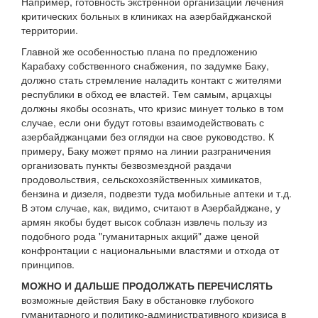
Например, готовность экстренной организации лечения
критических больных в клиниках на азербайджанской
территории.
Главной же особенностью плана по предложению
Карабаху собственного снабжения, по задумке Баку,
должно стать стремление наладить контакт с жителями
республики в обход ее властей. Тем самым, арцахцы
должны якобы осознать, что кризис минует только в том
случае, если они будут готовы взаимодействовать с
азербайджанцами без оглядки на свое руководство. К
примеру, Баку может прямо на линии разграничения
организовать пункты безвозмездной раздачи
продовольствия, сельскохозяйственных химикатов,
бензина и дизеля, подвезти туда мобильные аптеки и т.д.
В этом случае, как, видимо, считают в Азербайджане, у
армян якобы будет высок соблазн извлечь пользу из
подобного рода "гуманитарных акций" даже ценой
конфронтации с национальными властями и отхода от
принципов.
МОЖНО И ДАЛЬШЕ ПРОДОЛЖАТЬ ПЕРЕЧИСЛЯТЬ
возможные действия Баку в обстановке глубокого
гуманитарного и политико-административного кризиса в