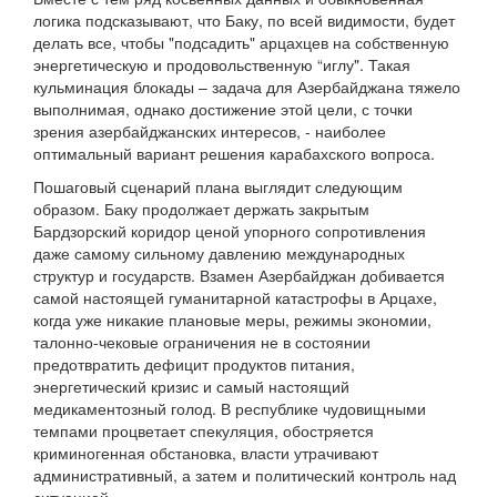
логика подсказывают, что Баку, по всей видимости, будет
делать все, чтобы "подсадить" арцахцев на собственную
энергетическую и продовольственную “иглу". Такая
кульминация блокады – задача для Азербайджана тяжело
выполнимая, однако достижение этой цели, с точки
зрения азербайджанских интересов, - наиболее
оптимальный вариант решения карабахского вопроса.
Пошаговый сценарий плана выглядит следующим
образом. Баку продолжает держать закрытым
Бардзорский коридор ценой упорного сопротивления
даже самому сильному давлению международных
структур и государств. Взамен Азербайджан добивается
самой настоящей гуманитарной катастрофы в Арцахе,
когда уже никакие плановые меры, режимы экономии,
талонно-чековые ограничения не в состоянии
предотвратить дефицит продуктов питания,
энергетический кризис и самый настоящий
медикаментозный голод. В республике чудовищными
темпами процветает спекуляция, обостряется
криминогенная обстановка, власти утрачивают
административный, а затем и политический контроль над