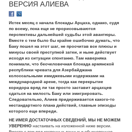
ВЕРСИЯ АЛИЕВА
Истек месяц с начала блокады Арцаха, однако, судя
по всему, пока еще не прорисовываются
перспективы дальнейшей судьбы этой авантюры.
Вместе с тем было бы крайне ошибочно думать, что
Баку пошел на этот шаг, не просчитав все плюсы и
минусы своей преступной затеи, и ныне действует
исходя из ситуации спонтанно. Там наверняка
понимали, что бесчеловечная блокада армянской
республики чревата для Азербайджана
колоссальными имиджевыми издержками на
международной арене, тогда как перекрытие
коридора вряд ли так просто заставит арцахцев
сдаться на милость Баку или эмигрировать.
Следовательно, Алиев придерживается какого-то
нестандартного плана действий, главные эпизоды
которого еще впереди.
НЕ ИМЕЯ ДОСТАТОЧНЫХ СВЕДЕНИЙ, МЫ НЕ МОЖЕМ
УВЕРЕННО
настаивать на изложенной ниже версии.
Вместе с тем ряд косвенных данных и обыкновенная