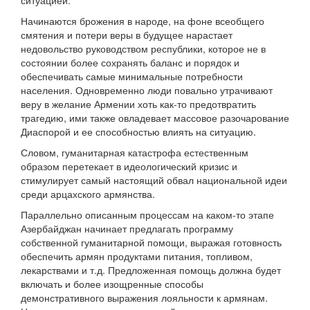
ситуацией.
Начинаются брожения в народе, на фоне всеобщего
смятения и потери веры в будущее нарастает
недовольство руководством республики, которое не в
состоянии более сохранять баланс и порядок и
обеспечивать самые минимальные потребности
населения. Одновременно люди повально утрачивают
веру в желание Армении хоть как-то предотвратить
трагедию, ими также овладевает массовое разочарование
Диаспорой и ее способностью влиять на ситуацию.
Словом, гуманитарная катастрофа естественным
образом перетекает в идеологический кризис и
стимулирует самый настоящий обвал национальной идеи
среди арцахского армянства.
Параллельно описанным процессам на каком-то этапе
Азербайджан начинает предлагать программу
собственной гуманитарной помощи, выражая готовность
обеспечить армян продуктами питания, топливом,
лекарствами и т.д. Предложенная помощь должна будет
включать и более изощренные способы
демонстративного выражения лояльности к армянам.