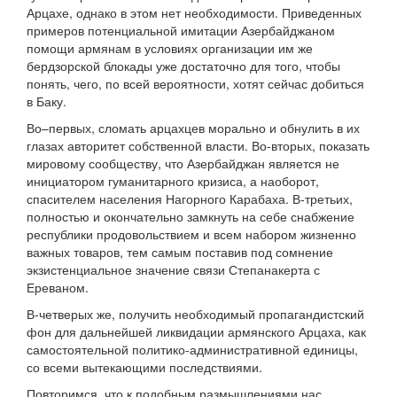
Арцахе, однако в этом нет необходимости. Приведенных
примеров потенциальной имитации Азербайджаном
помощи армянам в условиях организации им же
бердзорской блокады уже достаточно для того, чтобы
понять, чего, по всей вероятности, хотят сейчас добиться
в Баку.
Во–первых, сломать арцахцев морально и обнулить в их
глазах авторитет собственной власти. Во-вторых, показать
мировому сообществу, что Азербайджан является не
инициатором гуманитарного кризиса, а наоборот,
спасителем населения Нагорного Карабаха. В-третьих,
полностью и окончательно замкнуть на себе снабжение
республики продовольствием и всем набором жизненно
важных товаров, тем самым поставив под сомнение
экзистенциальное значение связи Степанакерта с
Ереваном.
В-четверых же, получить необходимый пропагандистский
фон для дальнейшей ликвидации армянского Арцаха, как
самостоятельной политико-административной единицы,
со всеми вытекающими последствиями.
Повторимся, что к подобным размышлениями нас