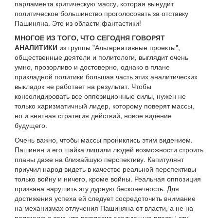
парламента критическую массу, которая вынудит
политическое большинство проголосовать за отставку
Пашиняна. Это из области фантастики!
МНОГОЕ ИЗ ТОГО, ЧТО СЕГОДНЯ ГОВОРЯТ
АНАЛИТИКИ
из группы "Альтернативные проекты",
общественные деятели и политологи, выглядит очень
умно, прозорливо и достоверно, однако в плане
прикладной политики большая часть этих аналитических
выкладок не работает на результат. Чтобы
консолидировать все оппозиционные силы, нужен не
только харизматичный лидер, которому поверят массы,
но и внятная стратегия действий, новое видение
будущего.
Очень важно, чтобы массы прониклись этим видением.
Пашинян и его шайка лишили людей возможности строить
планы даже на ближайшую перспективу. Капитулянт
приучил народ видеть в качестве реальной перспективы
только войну и ничего, кроме войны. Реальная оппозиция
призвана нарушить эту дурную бесконечность. Для
достижения успеха ей следует сосредоточить внимание
на механизмах отлучения Пашиняна от власти, а не на
полемике о том, кто возглавит следующую власть: эту