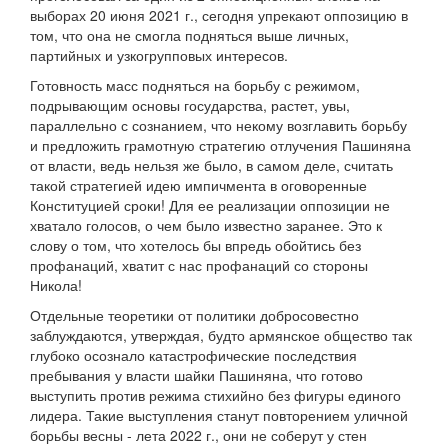
выборах 20 июня 2021 г., сегодня упрекают оппозицию в
том, что она не смогла подняться выше личных,
партийных и узкогрупповых интересов.
Готовность масс подняться на борьбу с режимом,
подрывающим основы государства, растет, увы,
параллельно с сознанием, что некому возглавить борьбу
и предложить грамотную стратегию отлучения Пашиняна
от власти, ведь нельзя же было, в самом деле, считать
такой стратегией идею импичмента в оговоренные
Конституцией сроки! Для ее реализации оппозиции не
хватало голосов, о чем было известно заранее. Это к
слову о том, что хотелось бы впредь обойтись без
профанаций, хватит с нас профанаций со стороны
Никола!
Отдельные теоретики от политики добросовестно
заблуждаются, утверждая, будто армянское общество так
глубоко осознало катастрофические последствия
пребывания у власти шайки Пашиняна, что готово
выступить против режима стихийно без фигуры единого
лидера. Такие выступления станут повторением уличной
борьбы весны - лета 2022 г., они не соберут у стен