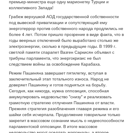
премьер-министра еще одну марионетку Турции и
коллективного Запада!
Грабеж верхушкой АОД государственной собственности
под вывеской приватизации и сопутствующий ему
энерготеррор против собственного народа продлились не
более 4 лет. Потом пришло прозрение в виде факта, что в
годы веерных отключений было выработано столько же
электроэнергии, сколько в предыдущие годы. В 1999 г.
светлой памяти спарапет Вазген Саркисян объявил с
трибуны парламента, что энергокризис не был
следствием войны за освобождение Карабаха.
Режим Пашиняна завершает пятилетку, вступая в
заключительный этап тотального износа. Народ не
доверяет Пашиняну и готов подняться на борьбу.
Сегодня, как никогда, нужна оппозиция, способная
аккумулировать недовольство "снизу" и реализовать
грамотную стратегию отлучения Пашиняна от власти.
Прежняя стратегия разоблачения главаря режима и его
шайки себя исчерпала. Продолжение говорильни только
закрепит в массовом сознании мысль о недееспособности
парламентской оппозиции. В итоге массовое
недовольство могут оседлать маргиналы, а второе