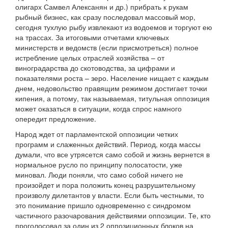
олигарх Самвел Алексанян и др.) прибрать к рукам
рыбный бизнес, как сразу последовал массовый мор,
сегодня тухлую рыбу извлекают из водоемов и торгуют ею
на трассах. За итоговыми отчетами ключевых
министерств и ведомств (если присмотреться) полное
истребление целых отраслей хозяйства – от
виноградарства до скотоводства, за цифрами и
показателями роста – зеро. Население нищает с каждым
днем, недовольство правящим режимом достигает точки
кипения, а потому, так называемая, титульная оппозиция
может оказаться в ситуации, когда спрос намного
опередит предложение.
Народ ждет от парламентской оппозиции четких
программ и слаженных действий. Период, когда массы
думали, что все утрясется само собой и жизнь вернется в
нормальное русло по принципу полосатости, уже
миновал. Люди поняли, что само собой ничего не
произойдет и пора положить конец разрушительному
произволу дилетантов у власти. Если быть честными, то
это понимание пришло одновременно с синдромом
частичного разочарования действиями оппозиции. Те, кто
проголосовал за один из 2 оппозиционных блоков на