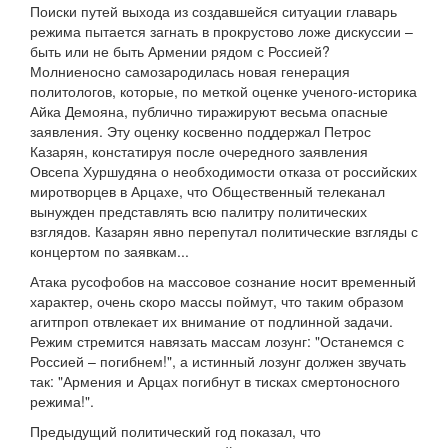
Поиски путей выхода из создавшейся ситуации главарь
режима пытается загнать в прокрустово ложе дискуссии –
быть или не быть Армении рядом с Россией?
Молниеносно самозародилась новая генерация
политологов, которые, по меткой оценке ученого-историка
Айка Демояна, публично тиражируют весьма опасные
заявления. Эту оценку косвенно поддержал Петрос
Казарян, констатируя после очередного заявления
Овсепа Хуршудяна о необходимости отказа от российских
миротворцев в Арцахе, что Общественный телеканал
вынужден представлять всю палитру политических
взглядов. Казарян явно перепутал политические взгляды с
концертом по заявкам...
Атака русофобов на массовое сознание носит временный
характер, очень скоро массы поймут, что таким образом
агитпроп отвлекает их внимание от подлинной задачи.
Режим стремится навязать массам лозунг: "Останемся с
Россией – погибнем!", а истинный лозунг должен звучать
так: "Армения и Арцах погибнут в тисках смертоносного
режима!".
Предыдущий политический год показал, что