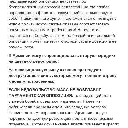
парламентская оппозиция действует под
беспрецедентным прессом репрессий, но это слабое
оправдание на фоне тех разрушений, которые несут с
собой Пашинян и его хунта. Парламентская оппозиция в
новом политическом сезоне обязана соответствовать
насущным вызовам и требованиям! Народ готов
подняться на борьбу, а затяжное бездействие реальной
оппозиции может привести к полной утрате доверия в ее
возможности.
В Армении могут спровоцировать вторую пародию
на цветную революцию!
На оппозиционную нишу активно претендуют
деструктивные силы, которые могут повести страну
к новым потрясениям.
ЕСЛИ НЕДОВОЛЬСТВО МАСС НЕ ВОЗГЛАВИТ
ПАРЛАМЕНТСКАЯ ОППОЗИЦИЯ,
то следующий этап
уличной борьбы оседлают маргиналы. Ранее мы
публиковали прогнозы о том, что западные хозяева
Пашиняна могут спровоцировать в Армении вторую
пародию на цветную революцию под антироссийскими
лозунгами. В этом случае смена власти приведет в кресло