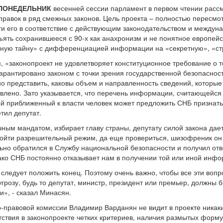
 ПОНЕДЕЛЬНИК
весенней сессии парламент в первом чтении рассм
правок в ряд смежных законов. Цель проекта – полностью пересмо
ти его в соответствие с действующим законодательством и между
зъять сохранившееся с 90-х как анахронизм и не понятное европей
нную тайну» с дифференциацией информации на «секретную», «стр
 «законопроект не удовлетворяет конституционное требование о т
гарантировано законом с точки зрения государственной безопаснос
 представить, каковы объем и направленность сведений, которые м
авлено. Зато указывается, что перечень информации, считающейся
ой приближенный к власти человек может предложить СНБ призна
тил депутат.
ным мандатом, избирает главу страны, депутату силой закона дает
ойти разрешительный режим, да еще провериться, шизофреник он 
ьно обратился в Службу национальной безопасности и получил отве
ако СНБ постоянно отказывает нам в получении той или иной инф
следует положить конец. Поэтому очень важно, чтобы все эти вопр
грозу, будь то депутат, министр, президент или премьер, должны 
и», - сказал Минасян.
-правовой комиссии Владимир Варданян не видит в проекте никаки
тствия в законопроекте четких критериев, наличия размытых форму