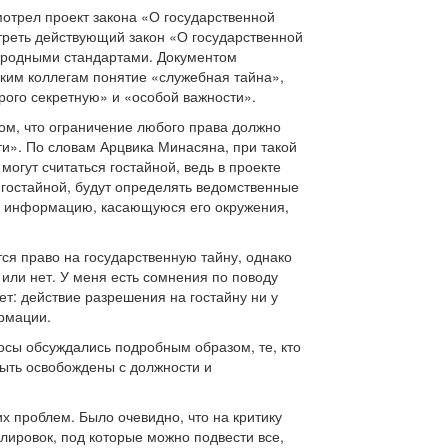
отрел проект закона «О государственной
треть действующий закон «О государственной
народными стандартами. Документом
ским коллегам понятие «служебная тайна»,
ого секретную» и «особой важности».
ом, что ограничение любого права должно
ти». По словам Арцвика Минасяна, при такой
огут считаться гостайной, ведь в проекте
 гостайной, будут определять ведомственные
ть информацию, касающуюся его окружения,
ся право на государственную тайну, однако
или нет. У меня есть сомнения по поводу
т: действие разрешения на гостайну ни у
ормации.
осы обсуждались подробным образом, те, кто
быть освобождены с должности и
х проблем. Было очевидно, что на критику
лировок, под которые можно подвести все,