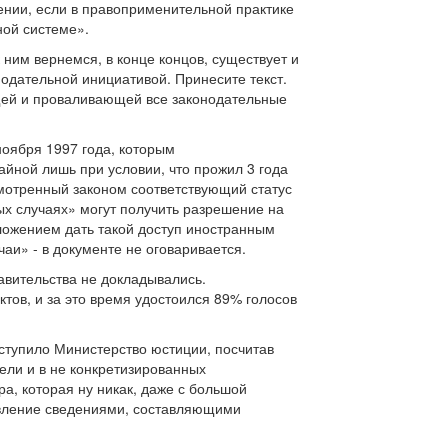
нении, если в правоприменительной практике
ной системе».
ним вернемся, в конце концов, существует и
нодательной инициативой. Принесите текст.
ющей и проваливающей все законодательные
ноября 1997 года, которым
айной лишь при условии, что прожил 3 года
смотренный законом соответствующий статус
х случаях» могут получить разрешение на
ложением дать такой доступ иностранным
аи» - в документе не оговаривается.
авительства не докладывались.
тов, и за это время удостоился 89% голосов
ступило Министерство юстиции, посчитав
ли и в не конкретизированных
а, которая ну никак, даже с большой
авление сведениями, составляющими