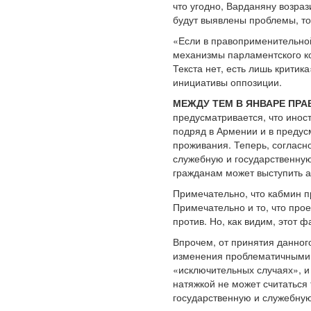
что угодно, Варданяну возраз
будут выявлены проблемы, то
«Если в правоприменительной
механизмы парламентского кон
Текста нет, есть лишь крити
инициативы оппозиции.
МЕЖДУ ТЕМ В ЯНВАРЕ ПР
предусматривается, что инос
подряд в Армении и в предус
проживания. Теперь, согласн
служебную и государственную
гражданам может выступить а
Примечательно, что кабмин п
Примечательно и то, что прое
против. Но, как видим, этот 
Впрочем, от принятия данног
изменения проблематичными 
«исключительных случаях», и
натяжкой не может считатьс
государственную и служебную