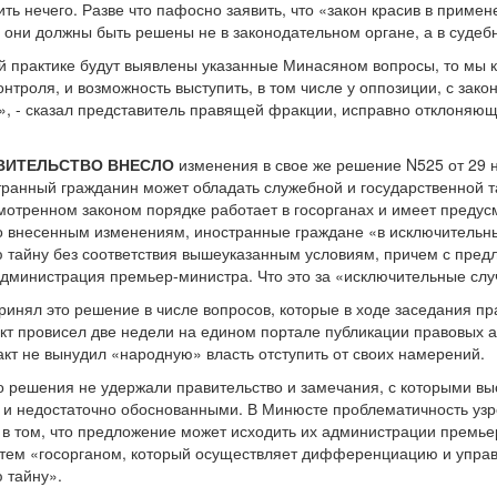
ить нечего. Разве что пафосно заявить, что «закон красив в приме
 они должны быть решены не в законодательном органе, а в судеб
 практике будут выявлены указанные Минасяном вопросы, то мы к 
троля, и возможность выступить, в том числе у оппозиции, с зако
ка», - сказал представитель правящей фракции, исправно отклоня
АВИТЕЛЬСТВО ВНЕСЛО
изменения в свое же решение N525 от 29 
транный гражданин может обладать служебной и государственной т
мотренном законом порядке работает в госорганах и имеет преду
о внесенным изменениям, иностранные граждане «в исключительны
 тайну без соответствия вышеуказанным условиям, причем с пред
дминистрация премьер-министра. Что это за «исключительные случ
ринял это решение в числе вопросов, которые в ходе заседания пр
кт провисел две недели на едином портале публикации правовых ак
факт не вынудил «народную» власть отступить от своих намерений.
о решения не удержали правительство и замечания, с которыми вы
и недостаточно обоснованными. В Минюсте проблематичность узре
 в том, что предложение может исходить их администрации премьер
я тем «госорганом, который осуществляет дифференциацию и упр
 тайну».