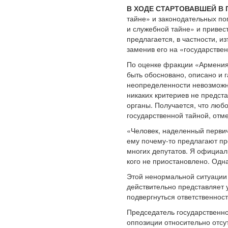
В ХОДЕ СТАРТОВАВШЕЙ В
тайне» и законодательных по
и служебной тайне» и привес
предлагается, в частности, и
заменив его на «государстве
По оценке фракции «Армения,
быть обосновано, описано и 
неопределенности невозможно
никаких критериев не предст
органы. Получается, что люб
государственной тайной, отме
«Человек, наделенный первич
ему почему-то предлагают пр
многих депутатов. Я официал
кого не приостановлено. Одн
Этой ненормальной ситуации 
действительно представляет у
подвергнуться ответственност
Председатель государственно
оппозиции относительно отсу