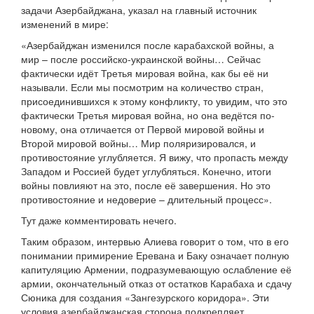
задачи Азербайджана, указал на главный источник
изменений в мире:
«Азербайджан изменился после карабахской войны, а
мир – после российско-украинской войны… Сейчас
фактически идёт Третья мировая война, как бы её ни
называли. Если мы посмотрим на количество стран,
присоединившихся к этому конфликту, то увидим, что это
фактически Третья мировая война, но она ведётся по-
новому, она отличается от Первой мировой войны и
Второй мировой войны… Мир поляризировался, и
противостояние углубляется. Я вижу, что пропасть между
Западом и Россией будет углубляться. Конечно, итоги
войны повлияют на это, после её завершения. Но это
противостояние и недоверие – длительный процесс».
Тут даже комментировать нечего.
Таким образом, интервью Алиева говорит о том, что в его
понимании примирение Еревана и Баку означает полную
капитуляцию Армении, подразумевающую ослабление её
армии, окончательный отказ от остатков Карабаха и сдачу
Сюника для создания «Зангезурского коридора». Эти
условия азербайджанская сторона подкрепляет