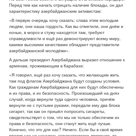
Перед тем как начать отрицать наличие блокады, он дал
характеристику азербайджанским активистам:
«В первую очередь хочу сказать: слава этим молодым
людям, они наша гордость. Как вы отметили, они днём и
ночью, в мороз и стужу находятся там, требуют
справедливости и ещё раз демонстрируют всему миру,
какими высокими качествами обладают представители
азербайджанской молодёжи».
А дальше президент Азербайджана выразил отношение к
армянам, проживающим в Карабахе:
«Я говорил, ещё раз хочу сказать, что желающим жить
там под флагом Азербайджана будут созданы условия.
Как гражданам Азербайджана для них будут обеспечены
и их права, и их безопасность. Произошедший на днях
случай, когда вернули туда одного человека, причём
вернули не с пустыми руками, передали ему два блока
сигарет, так как он пришёл попросить сигареты,
свидетельствует о том, что мы не только обеспечим их
права и безопасность, они станут жить ещё лучше.
Конечно, что это для нас? Ничего. Если бы в своё время
против нас не началось сепаратистское движение, то