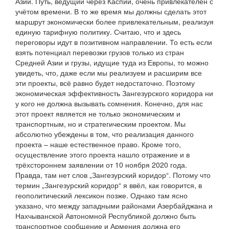
Азии. Путь, ведущий через Каспий, очень привлекателен с
учётом времени. В то же время мы должны сделать этот
маршрут экономически более привлекательным, реализуя
единую тарифную политику. Считаю, что и здесь
переговоры идут в позитивном направлении. То есть если
взять потенциал перевозки грузов только из стран
Средней Азии и грузы, идущие туда из Европы, то можно
увидеть, что, даже если мы реализуем и расширим все
эти проекты, всё равно будет недостаточно. Поэтому
экономическая эффективность Зангезурского коридора ни
у кого не должна вызывать сомнения. Конечно, для нас
этот проект является не только экономическим и
транспортным, но и стратегическим проектом. Мы
абсолютно убеждены в том, что реализация данного
проекта – наше естественное право. Кроме того,
осуществление этого проекта нашло отражение и в
трёхстороннем заявлении от 10 ноября 2020 года.
Правда, там нет слов „Зангезурский коридор“. Потому что
термин „Зангезурский коридор“ я ввёл, как говорится, в
геополитический лексикон позже. Однако там ясно
указано, что между западными районами Азербайджана и
Нахчыванской Автономной Республикой должно быть
транспортное сообщение и Армения должна его