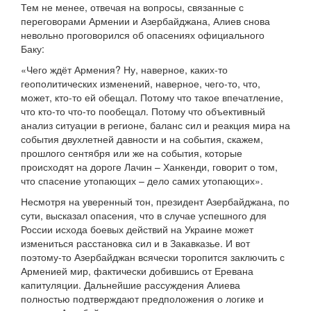
Тем не менее, отвечая на вопросы, связанные с
переговорами Армении и Азербайджана, Алиев снова
невольно проговорился об опасениях официального
Баку:
«Чего ждёт Армения? Ну, наверное, каких-то
геополитических изменений, наверное, чего-то, что,
может, кто-то ей обещал. Потому что такое впечатление,
что кто-то что-то пообещал. Потому что объективный
анализ ситуации в регионе, баланс сил и реакция мира на
события двухлетней давности и на события, скажем,
прошлого сентября или же на события, которые
происходят на дороге Лачин – Ханкенди, говорит о том,
что спасение утопающих – дело самих утопающих».
Несмотря на уверенный тон, президент Азербайджана, по
сути, высказал опасения, что в случае успешного для
России исхода боевых действий на Украине может
измениться расстановка сил и в Закавказье. И вот
поэтому-то Азербайджан всячески торопится заключить с
Арменией мир, фактически добившись от Еревана
капитуляции. Дальнейшие рассуждения Алиева
полностью подтверждают предположения о логике и