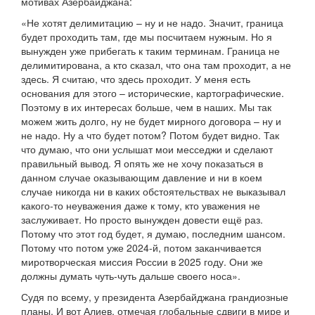
мотивах Азербайджана:
«Не хотят делимитацию – ну и не надо. Значит, граница
будет проходить там, где мы посчитаем нужным. Но я
вынужден уже прибегать к таким терминам. Граница не
делимитирована, а кто сказал, что она там проходит, а не
здесь. Я считаю, что здесь проходит. У меня есть
основания для этого – исторические, картографические.
Поэтому в их интересах больше, чем в наших. Мы так
можем жить долго, ну не будет мирного договора – ну и
не надо. Ну а что будет потом? Потом будет видно. Так
что думаю, что они услышат мои месседжи и сделают
правильный вывод. Я опять же не хочу показаться в
данном случае оказывающим давление и ни в коем
случае никогда ни в каких обстоятельствах не выказывал
какого-то неуважения даже к тому, кто уважения не
заслуживает. Но просто вынужден довести ещё раз.
Потому что этот год будет, я думаю, последним шансом.
Потому что потом уже 2024-й, потом заканчивается
миротворческая миссия России в 2025 году. Они же
должны думать чуть-чуть дальше своего носа».
Судя по всему, у президента Азербайджана грандиозные
планы. И вот Алиев, отмечая глобальные сдвиги в мире и