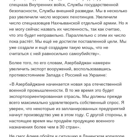
спецназа Внутренних войск, Службы государственной
безопасности, Службы внешней разведки. Мы в несколько
раз увеличили число морских пехотинцев. Увеличили
число спецназовцев Нахчыванской отдельной армии. Но я
не могу сейчас назвать их численность, так как считаю,
что это будет неправильно. Параллельно с этим их число
пока растёт. Мы ещё не достигли поставленной цели. Мы
уже создали и ещё создадим такую мощь, что не
считаться с ней равносильно самоубийству».
Более того, по его словам, Азербайджан намерен
увеличить экспорт вооружений, воспользовавшись
противостоянием Запада с Россией на Украине:
«В Азербайджане начинается новая эра отечественной
военной промышленности. В то же время это будет
экспортоориентированная отрасль. Мы должны прежде
всего максимально удовлетворить собственный спрос. Я
уверен, что некоторые из запланированных предприятий
начнут производство уже в этом году. С другой стороны, в
настоящее время мы продаём продукцию военного
назначения более чем в 30 стран».
Не смог Алиев обойти и ситуацию в Лачинском коридоре.