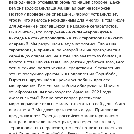
периодически открывали огонь по нашей стороне. Даже
ремонт водохранилища Хачинчай был невозможен.
Поэтому проведение операции „Фаррух“ устранило эту
угрозу, что явилось неожиданным для многих, в том числе
для Армении и окопавшихся в Карабахе сепаратистов.
Они считали, что Вооружённые силы Азербайджана
никогда не станут проводить на этих территориях никаких
операций. Мы разрушили и эту мифологию. Это наша
территория, и причина, по которой мы не проводим там
серьёзную операцию, не в том, что мы кого-то боимся, а
просто в том, что считаем, что должны добиться того, чего
хотим сейчас, политическими средствами. К сожалению,
это не послужило уроком, и в направлении Сарыбаба,
Гырхгыз и других шёл широкомасштабный процесс
минирования. Все эти мины были обнаружены. И каким
же образом мины производства Армении 2021 года
оказались там? Вот на этот вопрос российские
миротворческие силы не могут ответить по сей день. А что
они ответят? Мы даже пригласили их туда. Пригласили
представителей Турецко-российского мониторингового
центра и показали: посмотрите, как перешли на нашу
территорию, кто перевозил, кто несёт ответственность за
это? Операции „Сарыбаба“, „Бузлуг“, „Гырхгыз“, в том