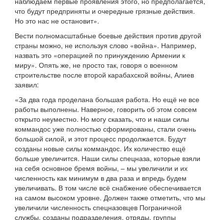
наблюдаем первые проявления этого, но предполагается,
что будут предприняты и очередные грязные действия.
Но это нас не остановит».
Вести полномасштабные боевые действия против другой
страны можно, не используя слово «война». Например,
назвать это «операцией по принуждению Армении к
миру». Опять же, не просто так, говоря о военном
строительстве после второй карабахской войны, Алиев
заявил:
«За два года проделана большая работа. Но ещё не все
работы выполнены. Наверное, говорить об этом совсем
открыто неуместно. Но могу сказать, что и наши силы
коммандос уже полностью сформированы, стали очень
большой силой, и этот процесс продолжается. Будут
созданы новые силы коммандос. Их количество ещё
больше увеличится. Наши силы спецназа, которые взяли
на себя основное бремя войны, – мы увеличили и их
численность как минимум в два раза и впредь будем
увеличивать. В том числе всё снабжение обеспечивается
на самом высоком уровне. Должен также отметить, что мы
увеличили численность спецназовцев Пограничной
службы, созданы подразделения, отряды, группы