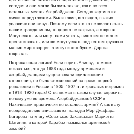
сегодня и они могли бы жить так же, как и во всех
остальных местах Азербайджана. Сегодня картина их
жизни перед глазами. Были такие, кто видел, в каких
условиях они живут. Поэтому если кто-то не желает стать
нашим гражданином, то дорога не закрыта, а открыта.
Могут ехать: или могут сами уехать, никто им не станет
препятствовать, или же могут уехать под тентом грузовых
машин миротворцев, а могут и автобусом. Дорога
открыта».
Потрясающая логика! Если верить Алиеву, то может
показаться, что до 1988 года между армянами и
азербайджанцами существовали идиллические
отношения, не было столкновений во время первой
революции в России в 1905–1907 гг. и кровавых погромов
в 1918–1920 годах! Стесняемся в таком случае спросить,
почему уже во времена Азербайджанской ССР в
Нахичевани практически не осталось армян? А как в эту
псевдоидиллию вписываются нападки Мир-Джафара
Багирова на книгу «Советское Закавказье» Мариэтты
Шагинян, в которой Карабах назывался армянской
землёй?