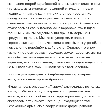
окончания второй карабахской войны, заключались в том,
что вы должны смириться с данной ситуацией, после
подписания акта о капитуляции это противостояние
между нами фактически должно закончиться. Но, к
сожалению, мы не увидели этого, напротив, Армения не
отказалась от своих планов как в Карабахе, так и вдоль
границы, и мы вынуждены были принять меры. Мы
предупреждали их. Мы также уведомили наших
европейских партнёров, что если столкнёмся с угрозой, то
немедленно перейдём к действиям. Считаю, что в том
числе и поэтому реакция ведущих международных сил на
эти события была адекватной. То есть нас никто не
упрекнул, никто не обвинил, потому что каждый видел, что
не мы являемся зачинщиками этих столкновений».
Вообще для президента Азербайджана характерны
выпады не только против Армении:
«Главная цель операции „Фаррух“ заключалась не только
в том, чтобы взять под контроль эти стратегические
высоты, но и наша обширная территория находилась под
обстрелом с тех высот и все ещё находящиеся там
незаконные армянские вооружённые формирования