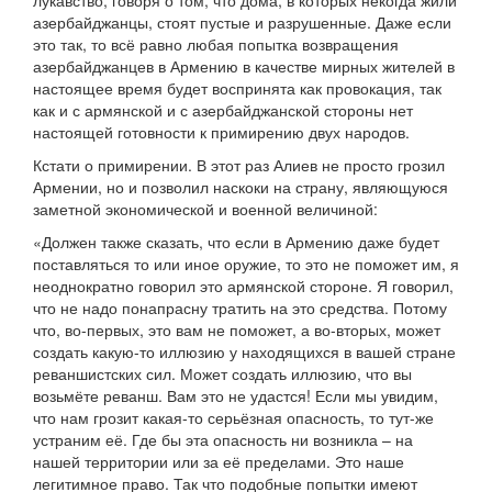
лукавство, говоря о том, что дома, в которых некогда жили
азербайджанцы, стоят пустые и разрушенные. Даже если
это так, то всё равно любая попытка возвращения
азербайджанцев в Армению в качестве мирных жителей в
настоящее время будет воспринята как провокация, так
как и с армянской и с азербайджанской стороны нет
настоящей готовности к примирению двух народов.
Кстати о примирении. В этот раз Алиев не просто грозил
Армении, но и позволил наскоки на страну, являющуюся
заметной экономической и военной величиной:
«Должен также сказать, что если в Армению даже будет
поставляться то или иное оружие, то это не поможет им, я
неоднократно говорил это армянской стороне. Я говорил,
что не надо понапрасну тратить на это средства. Потому
что, во-первых, это вам не поможет, а во-вторых, может
создать какую-то иллюзию у находящихся в вашей стране
реваншистских сил. Может создать иллюзию, что вы
возьмёте реванш. Вам это не удастся! Если мы увидим,
что нам грозит какая-то серьёзная опасность, то тут-же
устраним её. Где бы эта опасность ни возникла – на
нашей территории или за её пределами. Это наше
легитимное право. Так что подобные попытки имеют