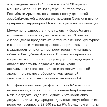
азербайджанскими ВС после ноября 2020 года по
меньшей мере 220 кв. км суверенной территории
Республики Армения, но и готовят почву для новой
азербайджанской агрессии в отношении Сюника и других
суверенных территорий РА – вплоть до полной оккупации.
Можем констатировать, что в условиях бездействия и
молчаливого согласия де-факто властей РА власти
Азербайджана продолжают не только активное культурное
и военно-политическое присвоение притязания на
международно признанные территории и культурные
объекты Республики Армения. Причем эти претензии
озвучиваются не только перед внутренней аудиторией,
обеспечивая таким образом высокий уровень
антиармянских настроений, но и на международной
арене, что связано с обеспечением внешней
легитимности экспансионизма в отношении РА.
И на фоне всего этого де-факто власти РА наверняка не
по наивности, считают, что притязания Азербайджана
можно обуздать, сдав весь Арцах, и что какой-либо
документ или международное давление могут обеспечить
неприкосновенность 29 800 кв. км РА. Между тем в планы