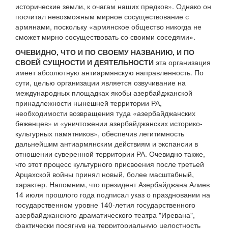
исторические земли, к очагам наших предков». Однако он
посчитал невозможным мирное сосуществование с
армянами, поскольку «армянское общество никогда не
сможет мирно сосуществовать со своими соседями».
ОЧЕВИДНО, ЧТО И ПО СВОЕМУ НАЗВАНИЮ, И ПО
СВОЕЙ СУЩНОСТИ И ДЕЯТЕЛЬНОСТИ
эта организация
имеет абсолютную антиармянскую направленность. По
сути, целью организации является озвучивание на
международных площадках якобы азербайджанской
принадлежности нынешней территории РА,
необходимости возвращения туда «азербайджанских
беженцев» и «уничтожении азербайджанских историко-
культурных памятников», обеспечив легитимность
дальнейшим антиармянским действиям и экспансии в
отношении суверенной территории РА. Очевидно также,
что этот процесс культурного присвоения после третьей
Арцахской войны принял новый, более масштабный,
характер. Напомним, что президент Азербайджана Алиев
14 июля прошлого года подписал указ о праздновании на
государственном уровне 140-летия государственного
азербайджанского драматического театра "Иревана",
фактически посягнув на территориальную целостность