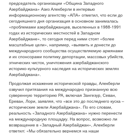
председатель организации «Община Западного
Азербайджана» Азиз Алекберли в интервью
информационному агентству «АПА» отметил, что если до
сегодняшнего дня организация в основном занималась
«проблемами азербайджанцев, выселенных в 1988-1991
годах из исторических местностей в Западном
Азербайджане», то сегодня перед ними стоят «более
масштабные цели», например, «выявить и донести до
международного сообщества осуществляемую армянами
и их спонсорами политику депортации, массовых убийств,
этнических чисток, уничтожения азербайджанского
историко-культурного наследия на исторических землях
Азербайджана».
Продолжая искажение исторической правды, Алекберли
озвучил притязания на международно признанную всю
суверенную территорию РА, включая Зангезур, Севан,
Ереван, Лори, заявляя, что «все это до последнего куска –
исторические земли Азербайджана». По его словам,
реальность «Западного Азербайджана» нужно перенести
на международную площадку. На вопрос, возможно ли
возвращение в «Западный Азербайджан», Алекберли
ответил: «Мы обязательно вернемся на наши