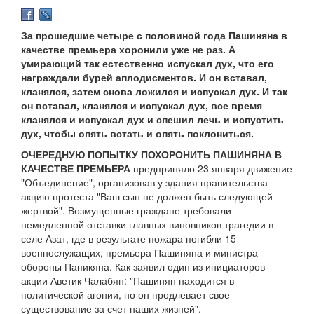
За прошедшие четыре с половиной года Пашиняна в
качестве премьера хоронили уже не раз. А
умирающий так естественно испускал дух, что его
награждали бурей аплодисментов. И он вставал,
кланялся, затем снова ложился и испускал дух. И так
он вставал, кланялся и испускал дух, все время
кланялся и испускал дух и спешил лечь и испустить
дух, чтобы опять встать и опять поклониться.
ОЧЕРЕДНУЮ ПОПЫТКУ ПОХОРОНИТЬ ПАШИНЯНА В
КАЧЕСТВЕ ПРЕМЬЕРА
предприняло 23 января движение
"Объединение", организовав у здания правительства
акцию протеста "Ваш сын не должен быть следующей
жертвой". Возмущенные граждане требовали
немедленной отставки главных виновников трагедии в
селе Азат, где в результате пожара погибли 15
военнослужащих, премьера Пашиняна и министра
обороны Папикяна. Как заявил один из инициаторов
акции Аветик Чалабян: "Пашинян находится в
политической агонии, но он продлевает свое
существование за счет наших жизней".