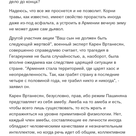
дело до конца?
Надеюсь, что все же проснется и не позволит. Корни
травы, как известно, имеют свойство прорастать иногда
даже из-под асфальта, а устроить в Армении вечную зиму
не может даже сам дьявол.
Другой участник акции "Ваш сын не должен быть
следующей жертвой", военный эксперт Карен Вртанесян,
совершенно справедливо считает, что трагедия в
Гегаркунике не была случайностью, а, наоборот, была
вполне ожидаема как следствие царящей ситуации в
стране. "Армения стала территорией, где царят хаос и
неопределенность. Так, как грабят страну в последние
четыре с половиной года, не грабил никто и никогда", -
заявил он.
Карен Вртанесян, безусловно, прав, ибо режим Пашиняна
представляет из себя амебу. Амеба на то амеба и есть,
чтобы всего лишь существовать, то есть жрать и
испражняться на уровне примитивной физиологии. Нет,
каждый член амебы, составляющие ее личности иногда
обладают человеческими качествами и незначительным
интеллектом, но когда речь идет об общем, коллективном