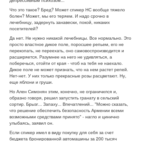
депрессивным психозом..."
Что это такое? Бред? Может спикер НС вообще тяжело
болен? Может, мы его теряем. И надо срочно в
лечебницу, задернуть занавески, покой, никаких
посетителей?
Да нет. Не нужно никакой лечебницы. Все нормально. Это
просто властное дикое поле, поросшее репьем, его не
перекопать, не переехать, оно самовоспроизводится и
расширяется. Разумнее на него не удивляться, а
поберечься, отойти от края - чтоб на тебя не наехало.
Дикое поле не может признать, что на нем растет репей.
Нет-нет. У них только прекрасные розы расцветают. Ну,
еще яблони и груши.
Но Ален Симонян этим, конечно, не ограничился и,
образно говоря, решил запустить гранату в сельский
сортир. Брызг... Запаху... Впечатлений... "Можно сказать,
что решение обеспечить безопасность Армении всеми
возможными средствами принято" - нагло и цинично
улыбаясь, заявил он.
Если спикер имел в виду покупку для себя за счет
бюджета бронированной автомашины за 200 тысяч