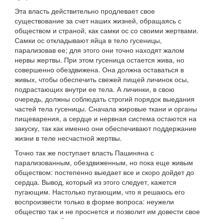
Эта власть действительно продлевает свое
существование за счет наших жизней, обращаясь с
обществом и страной, как самки ос со своими жертвами.
Самки ос откладывают яйца в тело гусеницы,
парализовав ее; для этого они точно находят жалом
нервы жертвы. При этом гусеница остается жива, но
совершенно обездвижена. Она должна оставаться в
живых, чтобы обеспечить свежей пищей личинок осы,
подрастающих внутри ее тела. А личинки, в свою
очередь, должны соблюдать строгий порядок выедания
частей тела гусеницы. Сначала жировые ткани и органы
пищеварения, а сердце и нервная система остаются на
закуску, так как именно они обеспечивают поддержание
жизни в теле несчастной жертвы.
Точно так же поступает власть Пашиняна с
парализованным, обездвиженным, но пока еще живым
обществом: постепенно выедает все и скоро дойдет до
сердца. Вывод, который из этого следует, кажется
пугающим. Настолько пугающим, что я решаюсь его
воспроизвести только в форме вопроса: неужели
общество так и не проснется и позволит им довести свое