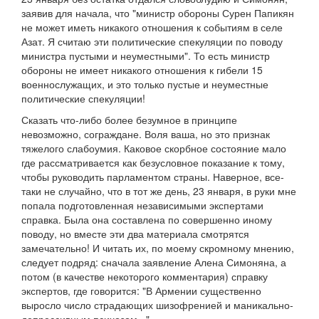
заявив для начала, что "министр обороны Сурен Папикян
не может иметь никакого отношения к событиям в селе
Азат. Я считаю эти политические спекуляции по поводу
министра пустыми и неуместными". То есть министр
обороны не имеет никакого отношения к гибели 15
военнослужащих, и это только пустые и неуместные
политические спекуляции!
Сказать что-либо более безумное в принципе
невозможно, сограждане. Воля ваша, но это признак
тяжелого слабоумия. Каковое скорбное состояние мало
где рассматривается как безусловное показание к тому,
чтобы руководить парламентом страны. Наверное, все-
таки не случайно, что в тот же день, 23 января, в руки мне
попала подготовленная независимыми экспертами
справка. Была она составлена по совершенно иному
поводу, но вместе эти два материала смотрятся
замечательно! И читать их, по моему скромному мнению,
следует подряд: сначала заявление Алена Симоняна, а
потом (в качестве некоторого комментария) справку
экспертов, где говорится: "В Армении существенно
выросло число страдающих шизофренией и маникально-