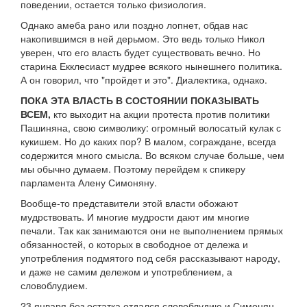
поведении, остается только физиология.
Однако амеба рано или поздно лопнет, обдав нас
накопившимся в ней дерьмом. Это ведь только Никол
уверен, что его власть будет существовать вечно. Но
старина Екклесиаст мудрее всякого нынешнего политика.
А он говорил, что "пройдет и это". Диалектика, однако.
ПОКА ЭТА ВЛАСТЬ В СОСТОЯНИИ ПОКАЗЫВАТЬ
ВСЕМ,
кто выходит на акции протеста против политики
Пашиняна, свою символику: огромный волосатый кулак с
кукишем. Но до каких пор? В малом, сограждане, всегда
содержится много смысла. Во всяком случае больше, чем
мы обычно думаем. Поэтому перейдем к спикеру
парламента Алену Симоняну.
Вообще-то представители этой власти обожают
мудрствовать. И многие мудрости дают им многие
печали. Так как занимаются они не выполнением прямых
обязанностей, о которых в свободное от дележа и
употребления подмятого под себя рассказывают народу,
и даже не самим дележом и употреблением, а
словоблудием.
23 января без остатка отдался словоблудию и Симонян,