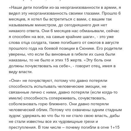
«Наши дети погибли из-за неорганизованности в армии, я
видел эту неорганизованность своими глазами. Прошло 6
месяцев, я хотел бы встретиться с вами, с вашим так
называемым министром, до сегодняшнего дня нет
никакого ответа. Они 6 месяцев нас обманывали, сейчас
я способен на все, на самые крайние шаги», - это уже
слова отца солдата, также погибшего от ожогов в августе
прошлого года на боевой позиции в Сюнике. Его родители
уверены, что если бы виновные в гибели их сына были
наказаны, то не было и этих 15 жертв. «Эту боль они
должны почувствовать на себе», - говорит отец, имея в
виду власти.
«Они» не почувствуют, потому что давно потеряли
способность испытывать человеческие эмоции, не
связанные лично с ними, давно потеряли (если когда-то
имели) способность сопереживать, сочувствовать,
соболезновать горю ближнего. Они давно потеряли
человеческий облик. Потому что охвачены одним стадным
зудом: удержать во что бы то ни стало свою власть, дабы
не стали известны все их чудовищные грехи и
преступления. В том числе – почему погибли в огне 1+15