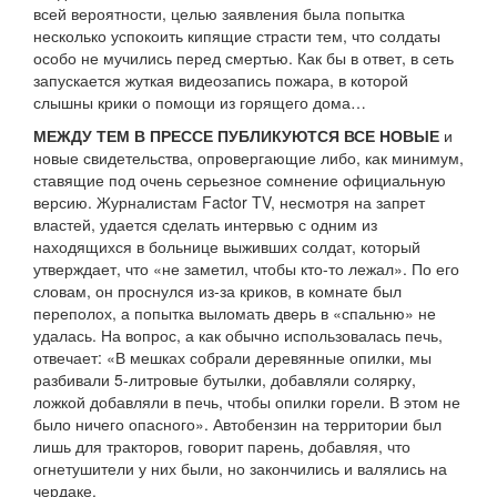
всей вероятности, целью заявления была попытка
несколько успокоить кипящие страсти тем, что солдаты
особо не мучились перед смертью. Как бы в ответ, в сеть
запускается жуткая видеозапись пожара, в которой
слышны крики о помощи из горящего дома…
МЕЖДУ ТЕМ В ПРЕССЕ ПУБЛИКУЮТСЯ ВСЕ НОВЫЕ
и
новые свидетельства, опровергающие либо, как минимум,
ставящие под очень серьезное сомнение официальную
версию. Журналистам Factor TV, несмотря на запрет
властей, удается сделать интервью с одним из
находящихся в больнице выживших солдат, который
утверждает, что «не заметил, чтобы кто-то лежал». По его
словам, он проснулся из-за криков, в комнате был
переполох, а попытка выломать дверь в «спальню» не
удалась. На вопрос, а как обычно использовалась печь,
отвечает: «В мешках собрали деревянные опилки, мы
разбивали 5-литровые бутылки, добавляли солярку,
ложкой добавляли в печь, чтобы опилки горели. В этом не
было ничего опасного». Автобензин на территории был
лишь для тракторов, говорит парень, добавляя, что
огнетушители у них были, но закончились и валялись на
чердаке.