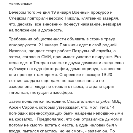
«виновных».
Вечером того же дня 19 января Военный прокурор и
Следком повторили версию Никола, клятвенно заверяя,
что, дескать, все виновники понесут наказание, невзирая
на положение и должность.
Требования общественности объявить в стране траур
игнорируются. 21 января Пашинян едет в свой родной
Иджеван, где дает старт работе Патрульной службы, а
затем, согласно СМИ, принимает участие в пирушке. Его
жена едет в Тегеран вместе с двумя дочками и ежедневно
публикует оттуда фотографии, демонстрируя, как весело
они проводят там время. Сгоревшие в пожаре 19-20-
летние солдаты еще даже не все опознаны и не
захоронены, люди не отошли от шока, в стране царит
тягостная, гнетущая атмосфера.
Затем появляется полковник Спасательной службы МВД
Арсен Сароян, который утверждает, что, мол, тела 14
погибших военнослужащих были найдены неподвижными
на кроватях. «Предполагаю, что они отравились дымом и
потому не смогли встать с места, а один человек был у
входа, пытался спастись, но не смог», - заявил он. По