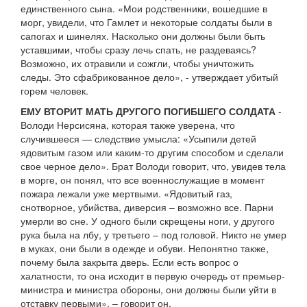
единственного сына. «Мои родственники, вошедшие в
морг, увидели, что Гамлет и некоторые солдаты были в
сапогах и шинелях. Насколько они должны были быть
уставшими, чтобы сразу лечь спать, не раздеваясь?
Возможно, их отравили и сожгли, чтобы уничтожить
следы. Это сфабрикованное дело», - утверждает убитый
горем человек.
ЕМУ ВТОРИТ МАТЬ ДРУГОГО ПОГИБШЕГО СОЛДАТА
-
Володи Нерсисяна, которая также уверена, что
случившееся — следствие умысла: «Усыпили детей
ядовитым газом или каким-то другим способом и сделали
свое черное дело». Брат Володи говорит, что, увидев тела
в морге, он понял, что все военнослужащие в момент
пожара лежали уже мертвыми. «Ядовитый газ,
снотворное, убийства, диверсия – возможно все. Парни
умерли во сне. У одного были скрещены ноги, у другого
рука была на лбу, у третьего – под головой. Никто не умер
в муках, они были в одежде и обуви. Непонятно также,
почему была закрыта дверь. Если есть вопрос о
халатности, то она исходит в первую очередь от премьер-
министра и министра обороны, они должны были уйти в
отставку первыми», – говорит он.