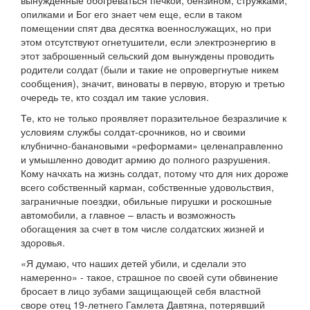
вынужденные обогреваться печкой, бензином, стружками,
опилками и Бог его знает чем еще, если в таком
помещении спят два десятка военнослужащих, но при
этом отсутствуют огнетушители, если электроэнергию в
этот заброшенный сельский дом вынуждены проводить
родители солдат (были и такие не опровергнутые никем
сообщения), значит, виноваты в первую, вторую и третью
очередь те, кто создал им такие условия.
Те, кто не только проявляет поразительное безразличие к
условиям службы солдат-срочников, но и своими
клубнично-банановыми «реформами» целенаправленно
и умышленно доводит армию до полного разрушения.
Кому начхать на жизнь солдат, потому что для них дороже
всего собственный карман, собственные удовольствия,
заграничные поездки, обильные пирушки и роскошные
автомобили, а главное – власть и возможность
обогащения за счет в том числе солдатских жизней и
здоровья.
«Я думаю, что наших детей убили, и сделали это
намеренно» - такое, страшное по своей сути обвинение
бросает в лицо зубами защищающей себя властной
своре отец 19-летнего Гамлета Давтяна, потерявший