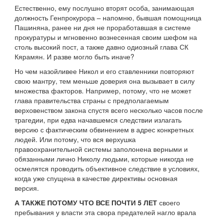
Естественно, ему послушно вторят особа, занимающая
должность Генпрокурора – напомню, бывшая помощница
Пашиняна, ранее ни дня не проработавшая в системе
прокуратуры и мгновенно вознесенная своим шефом на
столь высокий пост, а также давно одиозный глава СК
Кярамян. И разве могло быть иначе?
Но чем назойливее Никол и его ставленники повторяют
свою мантру, тем меньше доверия она вызывает в силу
множества факторов. Например, потому, что не может
глава правительства страны с предполагаемым
верховенством закона спустя всего несколько часов после
трагедии, при едва начавшемся следствии излагать
версию с фактическим обвинением в адрес конкретных
людей. Или потому, что вся верхушка
правоохранительной системы заполонена верными и
обязанными лично Николу людьми, которые никогда не
осмелятся проводить объективное следствие в условиях,
когда уже спущена в качестве директивы основная
версия.
А ТАКЖЕ ПОТОМУ ЧТО ВСЕ ПОЧТИ 5 ЛЕТ
своего
пребывания у власти эта свора предателей нагло врала