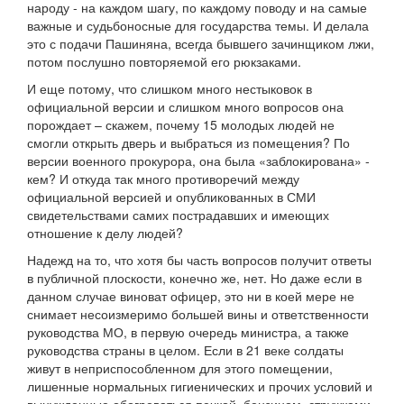
народу - на каждом шагу, по каждому поводу и на самые
важные и судьбоносные для государства темы. И делала
это с подачи Пашиняна, всегда бывшего зачинщиком лжи,
потом послушно повторяемой его рюкзаками.
И еще потому, что слишком много нестыковок в
официальной версии и слишком много вопросов она
порождает – скажем, почему 15 молодых людей не
смогли открыть дверь и выбраться из помещения? По
версии военного прокурора, она была «заблокирована» -
кем? И откуда так много противоречий между
официальной версией и опубликованных в СМИ
свидетельствами самих пострадавших и имеющих
отношение к делу людей?
Надежд на то, что хотя бы часть вопросов получит ответы
в публичной плоскости, конечно же, нет. Но даже если в
данном случае виноват офицер, это ни в коей мере не
снимает несоизмеримо большей вины и ответственности
руководства МО, в первую очередь министра, а также
руководства страны в целом. Если в 21 веке солдаты
живут в неприспособленном для этого помещении,
лишенные нормальных гигиенических и прочих условий и