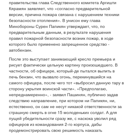
правительства глава Следственного комитета Аргишти
Кярамян заявляет, что «согласно предварительной
версии, причина пожара связана с нарушением техники
безопасности отопления». В унисон ему глава
Минобороны Сурен Папикян утверждает, что, по
предварительным данным, в результате нарушения
правил пожарной безопасности возник пожар, в ходе
которого было применено запрещенное средство -
автобензин.
После это выступает занимающий кресло премьера и
рисует фактически цельную картину произошедшего. В
частности, об офицере, который-де пытался вылить в
печь бензин, что вызвало огонь, перекинувшийся на
самого офицера, после чего тот «выбросил данную тару в
сторону укрытия воинской части». «Предполагаю,
непреднамеренно», - заявил Пашинян, публично задав
следствию направление, при котором ни Папикян, ни,
естественно, он сам не несут никакой ответственности за
страшную смерть в огне 15 молоденьких солдат. А для
пущей убедительности сразу же, с наскока уволил ряд
офицеров из командования 2-го корпуса, дабы
продемонстрировать свою решимость наказать