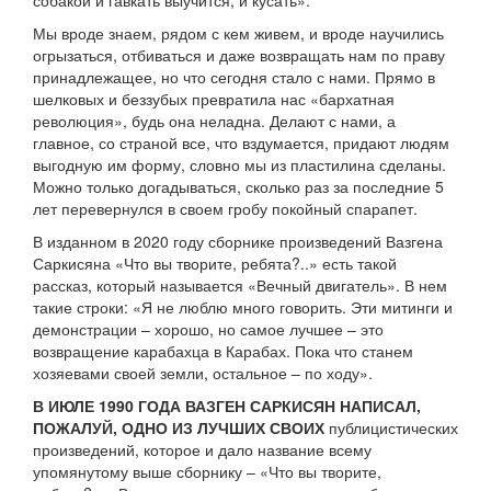
собакой и гавкать выучится, и кусать».
Мы вроде знаем, рядом с кем живем, и вроде научились
огрызаться, отбиваться и даже возвращать нам по праву
принадлежащее, но что сегодня стало с нами. Прямо в
шелковых и беззубых превратила нас «бархатная
революция», будь она неладна. Делают с нами, а
главное, со страной все, что вздумается, придают людям
выгодную им форму, словно мы из пластилина сделаны.
Можно только догадываться, сколько раз за последние 5
лет перевернулся в своем гробу покойный спарапет.
В изданном в 2020 году сборнике произведений Вазгена
Саркисяна «Что вы творите, ребята?..» есть такой
рассказ, который называется «Вечный двигатель». В нем
такие строки: «Я не люблю много говорить. Эти митинги и
демонстрации – хорошо, но самое лучшее – это
возвращение карабахца в Карабах. Пока что станем
хозяевами своей земли, остальное – по ходу».
В ИЮЛЕ 1990 ГОДА ВАЗГЕН САРКИСЯН НАПИСАЛ,
ПОЖАЛУЙ, ОДНО ИЗ ЛУЧШИХ СВОИХ
публицистических
произведений, которое и дало название всему
упомянутому выше сборнику – «Что вы творите,