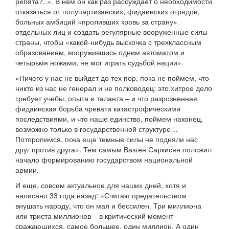
ребята?..». В нем он как раз рассуждает о необходимости
отказаться от полупартизанских, фидаинских отрядов,
больных амбиций «проливших кровь за страну»
отдельных лиц и создать регулярные вооруженные силы
страны, чтобы «какой-нибудь выскочка с трехклассным
образованием, вооружившись одним автоматом и
четырьмя ножами, не мог играть судьбой нации».
«Ничего у нас не выйдет до тех пор, пока не поймем, что
никто из нас не генерал и не полководец: это хитрое дело
требует учебы, опыта и таланта – и что разрозненная
фидаинская борьба чревата катастрофическими
последствиями, и что наше единство, поймем наконец,
возможно только в государственной структуре…
Поторопимся, пока еще темные силы не подняли нас
друг против друга». Тем самым Вазген Саркисян положил
начало формированию государством национальной
армии.
И еще, совсем актуальное для наших дней, хотя и
написано 33 года назад: «Считаю предательством
внушать народу, что он мал и бессилен. Три миллиона
или триста миллионов – в критический момент
сражающихся, самое большее, один миллион. А один