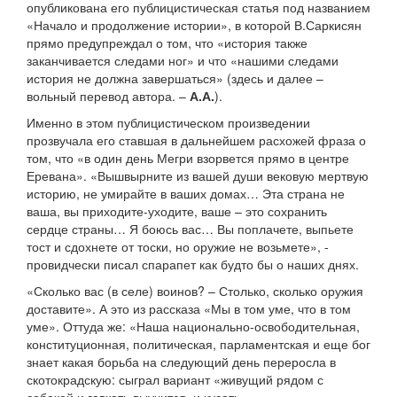
опубликована его публицистическая статья под названием
«Начало и продолжение истории», в которой В.Саркисян
прямо предупреждал о том, что «история также
заканчивается следами ног» и что «нашими следами
история не должна завершаться» (здесь и далее –
вольный перевод автора. –
А.А.
).
Именно в этом публицистическом произведении
прозвучала его ставшая в дальнейшем расхожей фраза о
том, что «в один день Мегри взорвется прямо в центре
Еревана». «Вышвырните из вашей души вековую мертвую
историю, не умирайте в ваших домах… Эта страна не
ваша, вы приходите-уходите, ваше – это сохранить
сердце страны… Я боюсь вас… Вы поплачете, выпьете
тост и сдохнете от тоски, но оружие не возьмете», -
провидчески писал спарапет как будто бы о наших днях.
«Сколько вас (в селе) воинов? – Столько, сколько оружия
доставите». А это из рассказа «Мы в том уме, что в том
уме». Оттуда же: «Наша национально-освободительная,
конституционная, политическая, парламентская и еще бог
знает какая борьба на следующий день переросла в
скотокрадскую: сыграл вариант «живущий рядом с