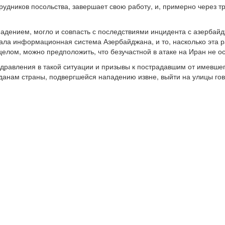
удников посольства, завершает свою работу, и, примерно через тр
впадением, могло и совпасть с последствиями инцидента с азербай
ала информационная система Азербайджана, и то, насколько эта р
целом, можно предположить, что безучастной в атаке на Иран не ос
здравления в такой ситуации и призывы к пострадавшим от имевшег
анам страны, подвергшейся нападению извне, выйти на улицы гово