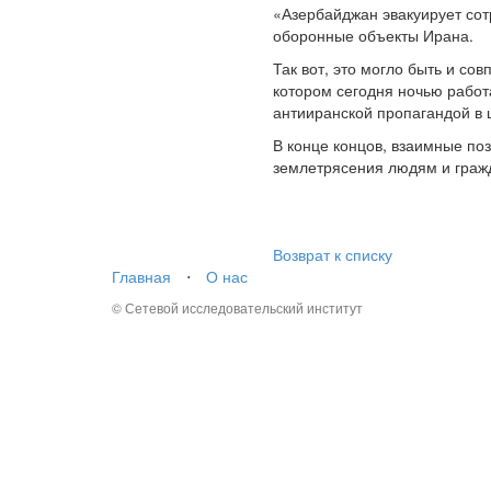
«Азербайджан эвакуирует сотр
оборонные объекты Ирана.
Так вот, это могло быть и со
котором сегодня ночью работ
антииранской пропагандой в 
В конце концов, взаимные по
землетрясения людям и гражд
Возврат к списку
Главная
⋅
О нас
© Сетевой исследовательский институт