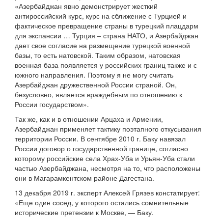
«Азербайджан явно демонстрирует жесткий
антироссийский курс, курс на сближение с Турцией и
фактическое превращение страны в турецкий плацдарм
для экспансии … Турция – страна НАТО, и Азербайджан
дает свое согласие на размещение турецкой военной
базы, то есть натовской. Таким образом, натовская
военная база появляется у российских границ также и с
южного направления. Поэтому я не могу считать
Азербайджан дружественной России страной. Он,
безусловно, является враждебным по отношению к
России государством».
Так же, как и в отношении Арцаха и Армении,
Азербайджан применяет тактику поэтапного откусывания
территории России. В сентябре 2010 г. Баку навязал
России договор о государственной границе, согласно
которому российские села Храх-Уба и Урьян-Уба стали
частью Азербайджана, несмотря на то, что расположены
они в Магарамкентском районе Дагестана.
13 декабря 2019 г. эксперт Алексей Грязев констатирует:
«Еще один сосед, у которого остались сомнительные
исторические претензии к Москве, — Баку.