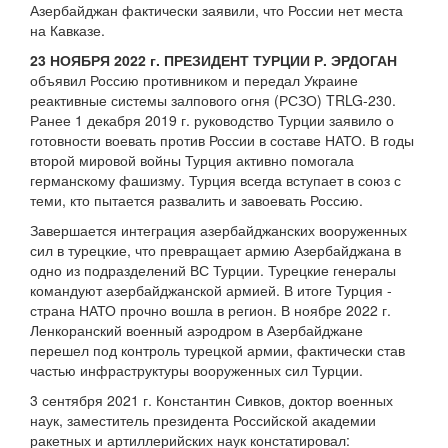
Азербайджан фактически заявили, что России нет места
на Кавказе.
23 НОЯБРЯ 2022 г. ПРЕЗИДЕНТ ТУРЦИИ Р. ЭРДОГАН
объявил Россию противником и передал Украине
реактивные системы залпового огня (РСЗО) TRLG-230.
Ранее 1 декабря 2019 г. руководство Турции заявило о
готовности воевать против России в составе НАТО. В годы
второй мировой войны Турция активно помогала
германскому фашизму. Турция всегда вступает в союз с
теми, кто пытается развалить и завоевать Россию.
Завершается интеграция азербайджанских вооруженных
сил в турецкие, что превращает армию Азербайджана в
одно из подразделений ВС Турции. Турецкие генералы
командуют азербайджанской армией. В итоге Турция -
страна НАТО прочно вошла в регион. В ноябре 2022 г.
Ленкоранский военный аэродром в Азербайджане
перешел под контроль турецкой армии, фактически став
частью инфраструктуры вооруженных сил Турции.
3 сентября 2021 г. Константин Сивков, доктор военных
наук, заместитель президента Российской академии
ракетных и артиллерийских наук констатировал: