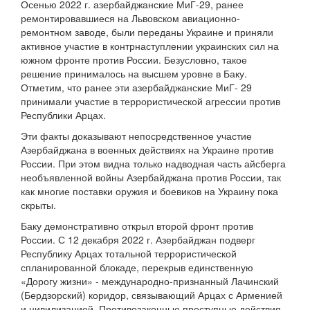
Осенью 2022 г. азербайджанские МиГ-29, ранее
ремонтировавшиеся на Львовском авиационно-
ремонтном заводе, были переданы Украине и приняли
активное участие в контрнаступлении украинских сил на
южном фронте против России. Безусловно, такое
решение принималось на высшем уровне в Баку.
Отметим, что ранее эти азербайджанские МиГ- 29
принимали участие в террористической агрессии против
Республики Арцах.
Эти факты доказывают непосредственное участие
Азербайджана в военных действиях на Украине против
России. При этом видна только надводная часть айсберга
необъявленной войны Азербайджана против России, так
как многие поставки оружия и боевиков на Украину пока
скрыты.
Баку демонстративно открыл второй фронт против
России. С 12 декабря 2022 г. Азербайджан подверг
Республику Арцах тотальной террористической
спланированной блокаде, перекрыв единственную
«Дорогу жизни» - международно-признанный Лачинский
(Бердзорский) коридор, связывающий Арцах с Арменией
и цивилизацией. Противозаконные преступные действия -