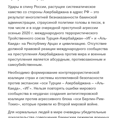
Удары в спину России, растущее систематическое
хамство со стороны Азербайджана в адрес РФ – это
результат многолетней безнаказанности бакинской
администрации, страусиной политики головы в песок, в
том числе и в ходе очередной преступной агрессии
осенью 2020 г. международного террористического
Тройственного союза Турция-Азербайджан-«ИГ» и «Аль-
Каида» на Республику Арцах и цивилизацию. Отсутствие
должной правовой реакции международного сообщества
на преступления Азербайджана против мира и военные
преступления является абсурдным, противозаконным и
самоубийственным.
Необходимо формирование контртеррористической
коалиции стран и системы коллективной безопасности
против экспансии «оси Турции – Азербайджана – «Аль-
Каеда», «ИГ». Нельзя повторять ошибки мирового
сообщества в неудачах создания антигитлеровской
коалиции против агрессивного блока «оси Берлин-Рим-
Токио», которые привели ко Второй мировой войне.
Для нормальных людей в мире очевидны убедительные
доказательства совершения бакинским режимом военных