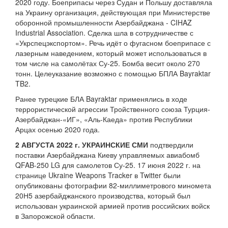
2020 году. Боеприпасы через Судан и Польшу доставляла
на Украину организация, действующая при Министерстве
оборонной промышленности Азербайджана - CIHAZ
Industrial Association. Сделка шла в сотрудничестве с
«Укрспецэкспортом». Речь идёт о фугасном боеприпасе с
лазерным наведением, который может использоваться в
том числе на самолётах Су-25. Бомба весит около 270
тонн. Целеуказание возможно с помощью БПЛА Bayraktar
TB2.
Ранее турецкие БЛА Bayraktar применялись в ходе
террористической агрессии Тройственного союза Турция-
Азербайджан-«ИГ», «Аль-Каеда» против Республики
Арцах осенью 2020 года.
2 АВГУСТА 2022 г. УКРАИНСКИЕ СМИ
подтвердили
поставки Азербайджана Киеву управляемых авиабомб
QFAB-250 LG для самолетов Су-25. 17 июня 2022 г. на
странице Ukraine Weapons Tracker в Twitter были
опубликованы фотографии 82-миллиметрового миномета
20Н5 азербайджанского производства, который был
использован украинской армией против российских войск
в Запорожской области.