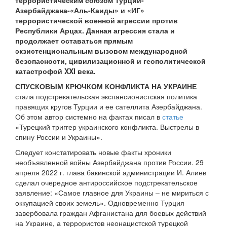
террористическим союзом Турции-
Азербайджана-«Аль-Каиды» и «ИГ»
террористической военной агрессии против
Республики Арцах. Данная агрессия стала и
продолжает оставаться прямым
экзистенциональным вызовом международной
безопасности, цивилизационной и геополитической
катастрофой XXI века.
СПУСКОВЫМ КРЮЧКОМ КОНФЛИКТА НА УКРАИНЕ
стала подстрекательская экспансионистская политика
правящих кругов Турции и ее сателлита Азербайджана.
Об этом автор системно на фактах писал в
статье
«Турецкий триггер украинского конфликта. Выстрелы в
спину России и Украины».
Следует констатировать новые факты хроники
необъявленной войны Азербайджана против России. 29
апреля 2022 г. глава бакинской администрации И. Алиев
сделал очередное антироссийское подстрекательское
заявление: «Самое главное для Украины – не мириться с
оккупацией своих земель». Одновременно Турция
завербовала граждан Афганистана для боевых действий
на Украине, а террористов неонацистской турецкой