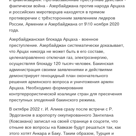
фактически война - Азербайджана против народа Арцаха
и российских миротворцев находятся в прямом
противоречии с трëхсторонним заявлением лидеров
России, Армении и Азербайджана от 9\10 ноября 2020
года.
Азербайджанская блокада Арцаха - военное
преступление. Азербайджан систематически доказывает,
что Арцах никогда не может быть в его составе,
целенаправленно отключая газ, электроэнергию,
осуществляя блокаду 120 тысяч человек. Бакинская
администрация своими заявлениями и действиями
демонстрирует геноцидный план окончательного
решения армянского вопроса и уничтожения армян
Арцаха. Необходимо формирование
контртеррористической коалиции стран для пресечения
преступных злодеяний бакинского режима.
В октябре 2022 г. И. Алиев сразу после встречи с Р.
Эрдоганом в аэропорту оккупированного Зангилана
(Ковсакана) записал на своей странице в соцсети, что
отныне все вопросы на Кавказе будут решаться так, как
этого хотят Анкара и Баку. Таким образом, Турция и