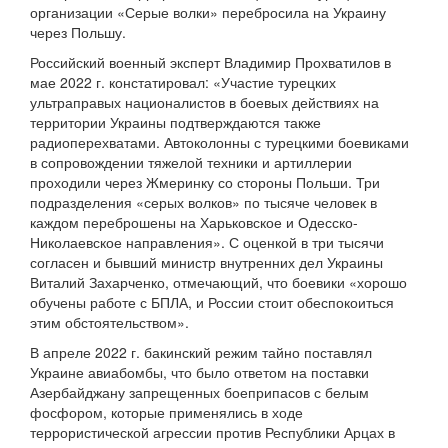
организации «Серые волки» перебросила на Украину
через Польшу.
Российский военный эксперт Владимир Прохватилов в
мае 2022 г. констатировал: «Участие турецких
ультраправых националистов в боевых действиях на
территории Украины подтверждаются также
радиоперехватами. Автоколонны с турецкими боевиками
в сопровождении тяжелой техники и артиллерии
проходили через Жмеринку со стороны Польши. Три
подразделения «серых волков» по тысяче человек в
каждом переброшены на Харьковское и Одесско-
Николаевское направления». С оценкой в три тысячи
согласен и бывший министр внутренних дел Украины
Виталий Захарченко, отмечающий, что боевики «хорошо
обучены работе с БПЛА, и России стоит обеспокоиться
этим обстоятельством».
В апреле 2022 г. бакинский режим тайно поставлял
Украине авиабомбы, что было ответом на поставки
Азербайджану запрещенных боеприпасов с белым
фосфором, которые применялись в ходе
террористической агрессии против Республики Арцах в