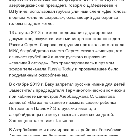
азербайджанский президент, говоря о Д.Медведеве и
В.Путине, использовал грубый уличный сленг «Две головы
в одном котле не сваришь», означающий две бараньи
головы в одном котле.
13 августа 2013 г. в ходе подписания двусторонних
документов, озвучивая имя министра иностранных дел
России Сергея Лаврова, сотрудник протокольного отдела
МИД Азербайджана вместо Сергея сказал «сиктыр», что
означает грубейший аналог русского выражения
«сваливай отсюда». Это транслировалась в прямом
эфире телеканала Russia Today и прозвучавшее было
продуманным оскорблением.
В октябре 2019 г. Баку запретил русские имена для детей.
Заместитель председателя Терминологической комиссии
при кабинете министров Азербайджана С. Садыгова
заявила: «Вы же не станете называть своего ребенка
Петром или Павлом? Это русские имена, и
азербайджанцы не могут называть ими своих детей.
Запрещено также имя Татьяна».
В Азербайджане и оккупированных районах Республики
Арцах по указанию бакинских властей систематически