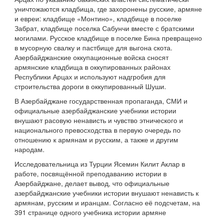
уничтожаются кладбища, где захоронены русские, армяне
и евреи: кладбище «Монтино», кладбище в поселке
Забрат, кладбище поселка Сабунчи вместе с братскими
могилами. Русское кладбище в поселке Бина превращено
в мусорную свалку и пастбище для выгона скота.
Азербайджанские оккупационные войска сносят
армянские кладбища в оккупированных районах
Республики Арцах и используют надгробия для
строительства дороги в оккупированный Шуши.
В Азербайджане государственная пропаганда, СМИ и
официальные азербайджанские учебники истории
внушают расовую ненависть и чувство этнического и
национального превосходства в первую очередь по
отношению к армянам и русским, а также и другим
народам.
Исследовательница из Турции Ясемин Килит Аклар в
работе, посвящённой преподаванию истории в
Азербайджане, делает вывод, что официальные
азербайджанские учебники истории внушают ненависть к
армянам, русским и иранцам. Согласно её подсчетам, на
391 странице одного учебника истории армяне