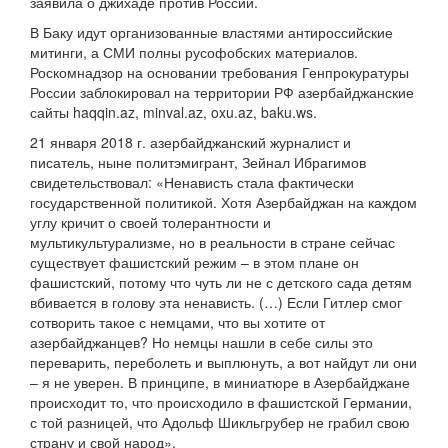
заявила о джихаде против России.
В Баку идут организованные властями антироссийские
митинги, а СМИ полны русофобских материалов.
Роскомнадзор на основании требования Генпрокуратуры
России заблокировал на территории РФ азербайджанские
сайты haqqin.az, minval.az, oxu.az, baku.ws.
21 января 2018 г. азербайджанский журналист и
писатель, ныне политэмигрант, Зейнал Ибрагимов
свидетельствовал: «Ненависть стала фактически
государственной политикой. Хотя Азербайджан на каждом
углу кричит о своей толерантности и
мультикультурализме, но в реальности в стране сейчас
существует фашистский режим – в этом плане он
фашистский, потому что чуть ли не с детского сада детям
вбивается в голову эта ненависть. (…) Если Гитлер смог
сотворить такое с немцами, что вы хотите от
азербайджанцев? Но немцы нашли в себе силы это
переварить, переболеть и выплюнуть, а вот найдут ли они
– я не уверен. В принципе, в миниатюре в Азербайджане
происходит то, что происходило в фашистской Германии,
с той разницей, что Адольф Шикльгрубер не грабил свою
страну и свой народ».