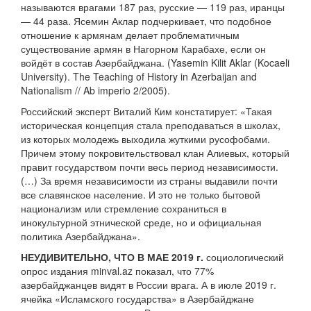
называются врагами 187 раз, русские — 119 раз, иранцы
— 44 раза. Ясемин Аклар подчеркивает, что подобное
отношение к армянам делает проблематичным
существование армян в Нагорном Карабахе, если он
войдёт в состав Азербайджана. (Yasemin Kilit Aklar (Kocaeli
University). The Teaching of History in Azerbaijan and
Nationalism // Ab imperio 2/2005).
Российский эксперт Виталий Ким констатирует: «Такая
историческая концепция стала преподаваться в школах,
из которых молодежь выходила жуткими русофобами.
Причем этому покровительствовал клан Алиевых, который
правит государством почти весь период независимости.
(…) За время независимости из страны выдавили почти
все славянское население. И это не только бытовой
национализм или стремление сохраниться в
инокультурной этнической среде, но и официальная
политика Азербайджана».
НЕУДИВИТЕЛЬНО, ЧТО В МАЕ 2019 г.
социологический
опрос издания minval.az показал, что 77%
азербайджанцев видят в России врага. А в июле 2019 г.
ячейка «Исламского государства» в Азербайджане