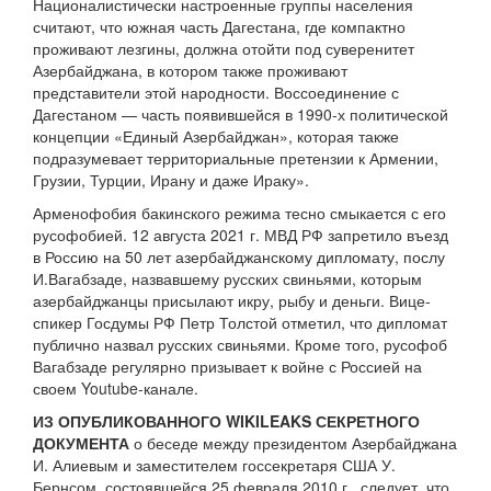
Националистически настроенные группы населения
считают, что южная часть Дагестана, где компактно
проживают лезгины, должна отойти под суверенитет
Азербайджана, в котором также проживают
представители этой народности. Воссоединение с
Дагестаном — часть появившейся в 1990-х политической
концепции «Единый Азербайджан», которая также
подразумевает территориальные претензии к Армении,
Грузии, Турции, Ирану и даже Ираку».
Арменофобия бакинского режима тесно смыкается с его
русофобией. 12 августа 2021 г. МВД РФ запретило въезд
в Россию на 50 лет азербайджанскому дипломату, послу
И.Вагабзаде, назвавшему русских свиньями, которым
азербайджанцы присылают икру, рыбу и деньги. Вице-
спикер Госдумы РФ Петр Толстой отметил, что дипломат
публично назвал русских свиньями. Кроме того, русофоб
Вагабзаде регулярно призывает к войне с Россией на
своем Youtube-канале.
ИЗ ОПУБЛИКОВАННОГО WIKILEAKS СЕКРЕТНОГО
ДОКУМЕНТА
о беседе между президентом Азербайджана
И. Алиевым и заместителем госсекретаря США У.
Бернсом, состоявшейся 25 февраля 2010 г., следует, что