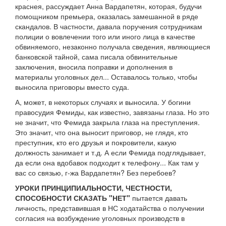
краснея, рассуждает Анна Вардапетян, которая, будучи
помощником премьера, оказалась замешанной в ряде
скандалов. В частности, давала поручения сотрудникам
полиции о вовлечении того или иного лица в качестве
обвиняемого, незаконно получала сведения, являющиеся
банковской тайной, сама писала обвинительные
заключения, вносила поправки и дополнения в
материалы уголовных дел... Оставалось только, чтобы
выносила приговоры вместо суда.
А, может, в некоторых случаях и выносила. У богини
правосудия Фемиды, как известно, завязаны глаза. Но это
не значит, что Фемида закрыла глаза на преступления.
Это значит, что она выносит приговор, не глядя, кто
преступник, кто его друзья и покровители, какую
должность занимает и т.д. А если Фемида подглядывает,
да если она вдобавок подходит к телефону... Как там у
вас со связью, г-жа Вардапетян? Без перебоев?
УРОКИ ПРИНЦИПИАЛЬНОСТИ, ЧЕСТНОСТИ,
СПОСОБНОСТИ СКАЗАТЬ "НЕТ"
пытается давать
личность, представившая в НС ходатайства о получении
согласия на возбуждение уголовных производств в