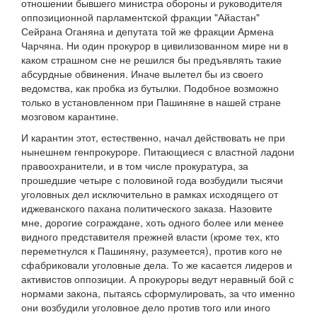
отношении бывшего министра обороны и руководителя
оппозиционной парламентской фракции "Айастан"
Сейрана Оганяна и депутата той же фракции Армена
Чарчяна. Ни один прокурор в цивилизованном мире ни в
каком страшном сне не решился бы предъявлять такие
абсурдные обвинения. Иначе вылетел бы из своего
ведомства, как пробка из бутылки. Подобное возможно
только в установленном при Пашиняне в нашей стране
мозговом карантине.
И карантин этот, естественно, начал действовать не при
нынешнем генпрокуроре. Питающиеся с властной ладони
правоохранители, и в том числе прокуратура, за
прошедшие четыре с половиной года возбудили тысячи
уголовных дел исключительно в рамках исходящего от
иджеванского пахана политического заказа. Назовите
мне, дорогие сограждане, хоть одного более или менее
видного представителя прежней власти (кроме тех, кто
переметнулся к Пашиняну, разумеется), против кого не
сфабриковали уголовные дела. То же касается лидеров и
активистов оппозиции. А прокуроры ведут неравный бой с
нормами закона, пытаясь сформулировать, за что именно
они возбудили уголовное дело против того или иного