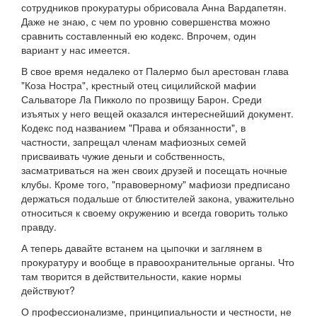
сотрудников прокуратуры обрисовала Анна Вардапетян.
Даже не знаю, с чем по уровню совершенства можно
сравнить составленный ею кодекс. Впрочем, один
вариант у нас имеется.
В свое время недалеко от Палермо был арестован глава
"Коза Ностра", крестный отец сицилийской мафии
Сальваторе Ла Пикколо по прозвищу Барон. Среди
изъятых у него вещей оказался интереснейший документ.
Кодекс под названием "Права и обязанности", в
частности, запрещал членам мафиозных семей
присваивать чужие деньги и собственность,
засматриваться на жен своих друзей и посещать ночные
клубы. Кроме того, "правоверному" мафиози предписано
держаться подальше от блюстителей закона, уважительно
относиться к своему окружению и всегда говорить только
правду.
А теперь давайте встанем на цыпочки и заглянем в
прокуратуру и вообще в правоохранительные органы. Что
там творится в действительности, какие нормы
действуют?
О профессионализме, принципиальности и честности, не