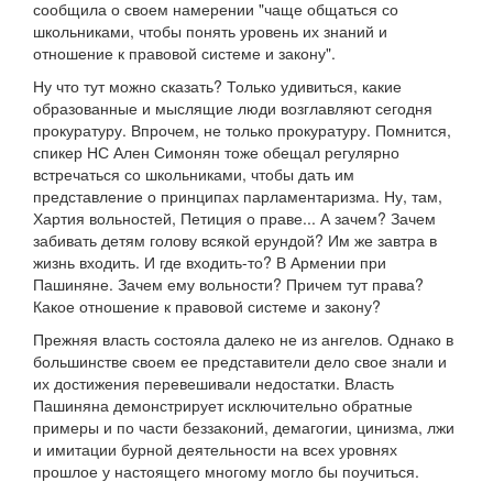
сообщила о своем намерении "чаще общаться со
школьниками, чтобы понять уровень их знаний и
отношение к правовой системе и закону".
Ну что тут можно сказать? Только удивиться, какие
образованные и мыслящие люди возглавляют сегодня
прокуратуру. Впрочем, не только прокуратуру. Помнится,
спикер НС Ален Симонян тоже обещал регулярно
встречаться со школьниками, чтобы дать им
представление о принципах парламентаризма. Ну, там,
Хартия вольностей, Петиция о праве... А зачем? Зачем
забивать детям голову всякой ерундой? Им же завтра в
жизнь входить. И где входить-то? В Армении при
Пашиняне. Зачем ему вольности? Причем тут права?
Какое отношение к правовой системе и закону?
Прежняя власть состояла далеко не из ангелов. Однако в
большинстве своем ее представители дело свое знали и
их достижения перевешивали недостатки. Власть
Пашиняна демонстрирует исключительно обратные
примеры и по части беззаконий, демагогии, цинизма, лжи
и имитации бурной деятельности на всех уровнях
прошлое у настоящего многому могло бы поучиться.