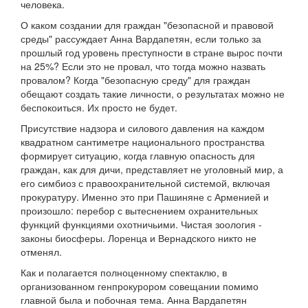
человека.
О каком создании для граждан "безопасной и правовой
среды" рассуждает Анна Вардапетян, если только за
прошлый год уровень преступности в стране вырос почти
на 25%? Если это не провал, что тогда можно назвать
провалом? Когда "безопасную среду" для граждан
обещают создать такие личности, о результатах можно не
беспокоиться. Их просто не будет.
Присутствие надзора и силового давления на каждом
квадратном сантиметре национального пространства
формирует ситуацию, когда главную опасность для
граждан, как для дичи, представляет не уголовный мир, а
его симбиоз с правоохранительной системой, включая
прокуратуру. Именно это при Пашиняне с Арменией и
произошло: перебор с вытеснением охранительных
функций функциями охотничьими. Чистая зоология -
законы биосферы. Лоренца и Вернадского никто не
отменял.
Как и полагается полноценному спектаклю, в
организованном генпрокурором совещании помимо
главной была и побочная тема. Анна Вардапетян