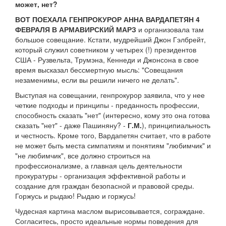
может, нет?
ВОТ ПОЕХАЛА ГЕНПРОКУРОР АННА ВАРДАПЕТЯН 4
ФЕВРАЛЯ В АРМАВИРСКИЙ МАРЗ
и организовала там
большое совещание. Кстати, мудрейший Джон Гэлбрейт,
который служил советником у четырех (!) президентов
США - Рузвельта, Трумэна, Кеннеди и Джонсона в свое
время высказал бессмертную мысль: "Совещания
незаменимы, если вы решили ничего не делать".
Выступая на совещании, генпрокурор заявила, что у нее
четкие подходы и принципы - преданность профессии,
способность сказать "нет" (интересно, кому это она готова
сказать "нет" - даже Пашиняну? -
Г.М.
), принципиальность
и честность. Кроме того, Вардапетян считает, что в работе
не может быть места симпатиям и понятиям "любимчик" и
"не любимчик", все должно строиться на
профессионализме, а главная цель деятельности
прокуратуры - организация эффективной работы и
создание для граждан безопасной и правовой среды.
Горжусь и рыдаю! Рыдаю и горжусь!
Чудесная картина маслом вырисовывается, сограждане.
Согласитесь, просто идеальные нормы поведения для