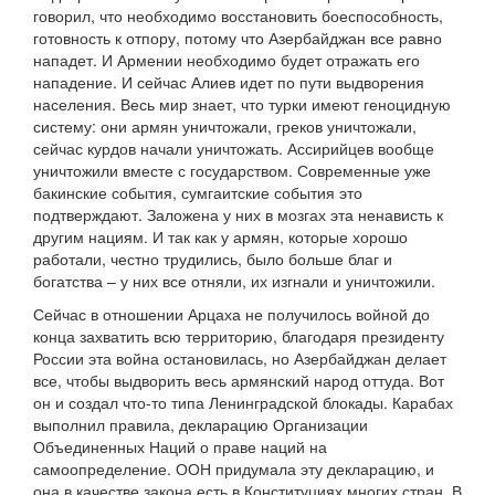
говорил, что необходимо восстановить боеспособность,
готовность к отпору, потому что Азербайджан все равно
нападет. И Армении необходимо будет отражать его
нападение. И сейчас Алиев идет по пути выдворения
населения. Весь мир знает, что турки имеют геноцидную
систему: они армян уничтожали, греков уничтожали,
сейчас курдов начали уничтожать. Ассирийцев вообще
уничтожили вместе с государством. Современные уже
бакинские события, сумгаитские события это
подтверждают. Заложена у них в мозгах эта ненависть к
другим нациям. И так как у армян, которые хорошо
работали, честно трудились, было больше благ и
богатства – у них все отняли, их изгнали и уничтожили.
Сейчас в отношении Арцаха не получилось войной до
конца захватить всю территорию, благодаря президенту
России эта война остановилась, но Азербайджан делает
все, чтобы выдворить весь армянский народ оттуда. Вот
он и создал что-то типа Ленинградской блокады. Карабах
выполнил правила, декларацию Организации
Объединенных Наций о праве наций на
самоопределение. ООН придумала эту декларацию, и
она в качестве закона есть в Конституциях многих стран. В