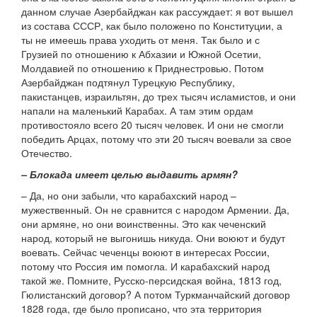
данном случае Азербайджан как рассуждает: я вот вышел
из состава СССР, как было положено по Конституции, а
ты не имеешь права уходить от меня. Так было и с
Грузией по отношению к Абхазии и Южной Осетии,
Молдавией по отношению к Приднестровью. Потом
Азербайджан подтянул Турецкую Республику,
пакистанцев, израильтян, до трех тысяч исламистов, и они
напали на маленький Карабах. А там этим ордам
противостояло всего 20 тысяч человек. И они не смогли
победить Арцах, потому что эти 20 тысяч воевали за свое
Отечество.
– Блокада имеет целью выдавить армян?
– Да, но они забыли, что карабахский народ –
мужественный. Он не сравнится с народом Армении. Да,
они армяне, но они воинственны. Это как чеченский
народ, который не выгонишь никуда. Они воюют и будут
воевать. Сейчас чеченцы воюют в интересах России,
потому что Россия им помогла. И карабахский народ
такой же. Помните, Русско-персидская война, 1813 год,
Гюлистанский договор? А потом Туркманчайский договор
1828 года, где было прописано, что эта территория