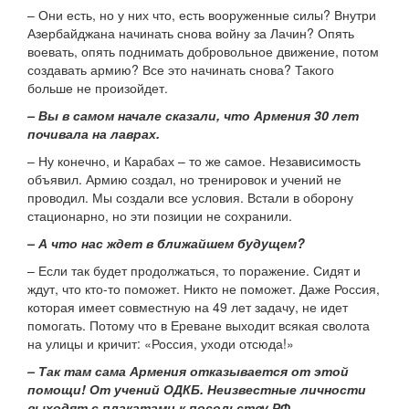
– Они есть, но у них что, есть вооруженные силы? Внутри
Азербайджана начинать снова войну за Лачин? Опять
воевать, опять поднимать добровольное движение, потом
создавать армию? Все это начинать снова? Такого
больше не произойдет.
– Вы в самом начале сказали, что Армения 30 лет
почивала на лаврах.
– Ну конечно, и Карабах – то же самое. Независимость
объявил. Армию создал, но тренировок и учений не
проводил. Мы создали все условия. Встали в оборону
стационарно, но эти позиции не сохранили.
– А что нас ждет в ближайшем будущем?
– Если так будет продолжаться, то поражение. Сидят и
ждут, что кто-то поможет. Никто не поможет. Даже Россия,
которая имеет совместную на 49 лет задачу, не идет
помогать. Потому что в Ереване выходит всякая сволота
на улицы и кричит: «Россия, уходи отсюда!»
– Так там сама Армения отказывается от этой
помощи! От учений ОДКБ. Неизвестные личности
выходят с плакатами к посольству РФ.