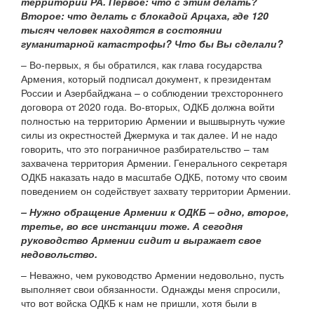
территории РА. Первое: что с этим делать?
Второе: что делать с блокадой Арцаха, где 120
тысяч человек находятся в состоянии
гуманитарной катастрофы? Что бы Вы сделали?
– Во-первых, я бы обратился, как глава государства
Армения, который подписал документ, к президентам
России и Азербайджана – о соблюдении трехстороннего
договора от 2020 года. Во-вторых, ОДКБ должна войти
полностью на территорию Армении и вышвырнуть чужие
силы из окрестностей Джермука и так далее. И не надо
говорить, что это пограничное разбирательство – там
захвачена территория Армении. Генерального секретаря
ОДКБ наказать надо в масштабе ОДКБ, потому что своим
поведением он содействует захвату территории Армении.
– Нужно обращение Армении к ОДКБ – одно, второе,
третье, во все инстанции тоже. А сегодня
руководство Армении сидит и выражает свое
недовольство.
– Неважно, чем руководство Армении недовольно, пусть
выполняет свои обязанности. Однажды меня спросили,
что вот войска ОДКБ к нам не пришли, хотя были в