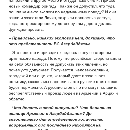
направили в другое место и оттуда тоже сняли. Пришел
новый командир бригады. Как же он допустил, что туда
пошли какие-то экологи по надуманному поводу? И они
взяли и захватили Лачин, закрыли полностью доступ,
когда по трехстороннему договору там дорога должна
функционировать.
– Правильно, никаких экологов нет, доказано, что
это представители ВС Азербайджана.
– Это понятно и приводит к недовольству со стороны
армянского народа. Потому что российская сторона взяла
на себя обязанность не допускать этих явлений, но
почему-то допускает. Получается, человек-селянин,
городской или еще кто, который даже плохо знает
политику, скажет: мы надеялись, что русские стоят и все
будет нормально. А русские стоят, но не могут наладить
беспрепятственный проезд людей из Армении в Арцах и
обратно.
– Что делать в этой ситуации? Что делать на
границе Армении с Азербайджаном? До
сегодняшнего дня определенное количество
вооруженных сил последнего находятся на