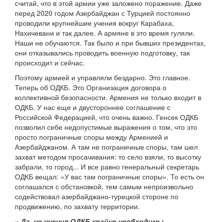
считай, что в этой армии уже заложено поражение. Даже
перед 2020 годом Азербайджан с Турцией постоянно
проводили крупнейшие учения вокруг Карабаха,
Нахичевани и так далее. А армяне в это время гуляли.
Наши не обучаются. Так было и при бывших президентах,
они отказывались проводить военную подготовку, так
происходит и сейчас.
Поэтому армией и управляли бездарно. Это главное.
Теперь об ОДКБ. Это Организация договора о
коллективной безопасности. Армения не только входит в
ОДКБ. У нас еще и двустороннее соглашение с
Российской Федерацией, что очень важно. Генсек ОДКБ
позволил себе недопустимые выражения о том, что это
просто пограничные споры между Арменией и
Азербайджаном. А там не пограничные споры, там шел
захват методом просачивания: то село взяли, то высотку
забрали, то город... И все равно генеральный секретарь
ОДКБ вещал: «У вас там пограничные споры». То есть он
соглашался с обстановкой, тем самым непроизвольно
содействовал азербайджано-турецкой стороне по
продвижению, по захвату территории.
– Да, но учения ОДКБ крайне необходимы…