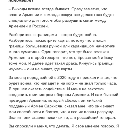
положения?
– Выходы всякие всегда бывают. Сразу заметно, что
власти Армении и команда вокруг все делают как будто
специально для того, чтобы разрушить связи между
Арменией и Россией.
Разберитесь с границами – скоро будет война.
Разберитесь, посмотрите карты, потому что в наши
границы большевики ручкой или карандашом начертили
много сумятицы. Один говорит, что тут была великая
Армения, а второй говорит, что нет, Ереван мой и Баку
тоже мой. И далее идет такая драка. Кинулись границы
изучать – они не знают, где карты.
За месяц перед войной в 2020 году я приехал и знал, что
будет война: кто нападет и на кого – не знал только часа.
Я пришел оказать содействие. И меня не захотели
соединить с министром обороны Армении. И сам бывший
президент Армении, который сбежал, английский
подданный Армен Саркисян, сказал мне, что они знают
мои способности и боятся, что я все их планы разрушу.
Значит, они ставленники чьи-то, а я российский генерал.
Вы спросили у меня, что делать. Я свое мнение говорю. Я