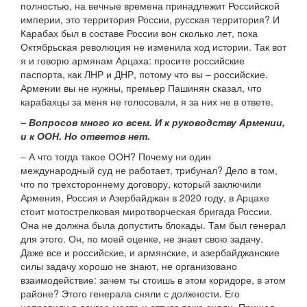
полностью, на вечные времена принадлежит Российской
империи, это территория России, русская территория? И
Карабах был в составе России вон сколько лет, пока
Октябрьская революция не изменила ход истории. Так вот
я и говорю армянам Арцаха: просите российские
паспорта, как ЛНР и ДНР, потому что вы – российские.
Армении вы не нужны, премьер Пашинян сказал, что
карабахцы за меня не голосовали, я за них не в ответе.
– Вопросов много ко всем. И к руководству Армении,
и к ООН. Но ответов нет.
– А что тогда такое ООН? Почему ни один
международный суд не работает, трибунал? Дело в том,
что по трехстороннему договору, который заключили
Армения, Россия и Азербайджан в 2020 году, в Арцахе
стоит мотострелковая миротворческая бригада России.
Она не должна была допустить блокады. Там был генерал
для этого. Он, по моей оценке, не знает свою задачу.
Даже все и российские, и армянские, и азербайджанские
силы задачу хорошо не знают, не организовано
взаимодействие: зачем ты стоишь в этом коридоре, в этом
районе? Этого генерала сняли с должности. Его