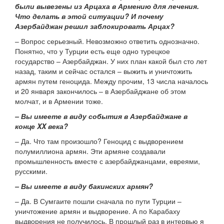
были вывезены из Арцаха в Армению для лечения.
Что делать в этой ситуации? И почему
Азербайджан решил заблокировать Арцах?
– Вопрос серьезный. Невозможно ответить однозначно.
Понятно, что у Турции есть еще одно турецкое
государство – Азербайджан. У них план какой был сто лет
назад, таким и сейчас остался – выжить и уничтожить
армян путем геноцида. Между прочим, 13 числа началось
и 20 января закончилось – в Азербайджане об этом
молчат, и в Армении тоже.
– Вы имеете в виду события в Азербайджане в
конце XX века?
– Да. Что там произошло? Геноцид с выдворением
полумиллиона армян. Эти армяне создавали
промышленность вместе с азербайджанцами, евреями,
русскими.
– Вы имеете в виду бакинских армян?
– Да. В Сумгаите пошли сначала по пути Турции –
уничтожение армян и выдворение. А по Карабаху
выдворения не получилось. В прошлый раз в интервью я