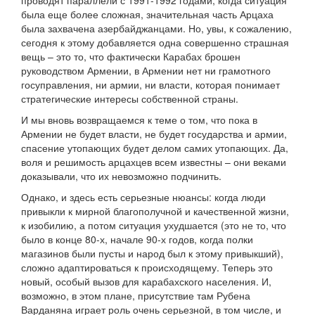
проводят параллели с 1991-1992 годами, когда ситуация
была еще более сложная, значительная часть Арцаха
была захвачена азербайджанцами. Но, увы, к сожалению,
сегодня к этому добавляется одна совершенно страшная
вещь – это то, что фактически Карабах брошен
руководством Армении, в Армении нет ни грамотного
госуправления, ни армии, ни власти, которая понимает
стратегические интересы собственной страны.
И мы вновь возвращаемся к теме о том, что пока в
Армении не будет власти, не будет государства и армии,
спасение утопающих будет делом самих утопающих. Да,
воля и решимость арцахцев всем известны – они веками
доказывали, что их невозможно подчинить.
Однако, и здесь есть серьезные нюансы: когда люди
привыкли к мирной благополучной и качественной жизни,
к изобилию, а потом ситуация ухудшается (это не то, что
было в конце 80-х, начале 90-х годов, когда полки
магазинов были пусты и народ был к этому привыкший),
сложно адаптироваться к происходящему. Теперь это
новый, особый вызов для карабахского населения. И,
возможно, в этом плане, присутствие там Рубена
Варданяна играет роль очень серьезной, в том числе, и