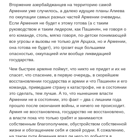
Вторжение азербайджанцев на территорию самой
Армении уже случилось, а далеко идущие планы Алиева
по оккупации самых разных частей Армении очевидны.
Если Армения не будет к этому готова (а с таким
руководством и таким лидером, как Пашинян, не говоря о
его команде, столь, мягко говоря, по-детски понимающей
все угрозы и вызовы не только для Арцаха, но и Армении,
она готова не будет), это грозит еще большими
опасностью, оккупацией или вообще ликвидацией
государства.
Чем быстрее армяне поймут, что никто не придет и их не
спасет, что спасение, в первую очередь, в скорейшем
восстановлении государства и армии и что Пашинян и его
команда, приведшие страну к катастрофе, не в состоянии
это сделать, тем лучше. А то, что нынешние власти
Армении не в состоянии, это факт – два с лишним года
прошло после окончания войны, и ничего не происходит.
Армия не восстановлена, государство не восстановлено,
а власти пока что только грабят и занимаются
собственным благополучием, обустройством собственной
жизни и обогащением себя и своей родни. К сожалению,
на таком пути Армения вряд ли чего-то добьется в