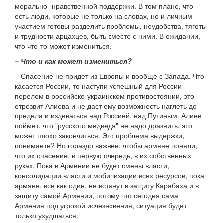
морально- нравственной поддержки. В том плане, что
есть люди, которые не только на словах, но и личным
участием готовы разделить проблемы, неудобства, тяготы
и трудности арцахцев, быть вместе с ними. В ожидании,
что что-то может измениться.
– Что и как может измениться?
– Спасение не придет из Европы и вообще с Запада. Что
касается России, то наступи успешный для России
перелом в российско-украинском противостоянии, это
отрезвит Алиева и не даст ему возможность наглеть до
предела и издеваться над Россией, над Путиным. Алиев
поймет, что "русского медведя" не надо дразнить, это
может плохо закончиться. Это проблема выдержки,
понимаете? Но гораздо важнее, чтобы армяне поняли,
что их спасение, в первую очередь, в их собственных
руках. Пока в Армении не будет смены власти,
консолидации власти и мобилизации всех ресурсов, пока
армяне, все как один, не встанут в защиту Карабаха и в
защиту самой Армении, потому что сегодня сама
Армения под угрозой исчезновения, ситуация будет
только ухудшаться.