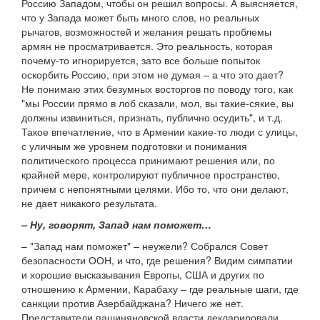
Россию Западом, чтобы он решил вопросы. А выясняется,
что у Запада может быть много слов, но реальных
рычагов, возможностей и желания решать проблемы
армян не просматривается. Это реальность, которая
почему-то игнорируется, зато все больше попыток
оскорбить Россию, при этом не думая – а что это дает?
Не понимаю этих безумных восторгов по поводу того, как
"мы России прямо в лоб сказали, мол, вы такие-сякие, вы
должны извиниться, признать, публично осудить", и т.д.
Такое впечатление, что в Армении какие-то люди с улицы,
с уличным же уровнем подготовки и понимания
политического процесса принимают решения или, по
крайней мере, контролируют публичное пространство,
причем с непонятными целями. Ибо то, что они делают,
не дает никакого результата.
– Ну, говорят, Запад нам поможет…
– "Запад нам поможет" – неужели? Собрался Совет
безопасности ООН, и что, где решения? Видим симпатии
и хорошие высказывания Европы, США и других по
отношению к Армении, Карабаху – где реальные шаги, где
санкции против Азербайджана? Ничего же нет.
Представители пашиняновской власти декларировали