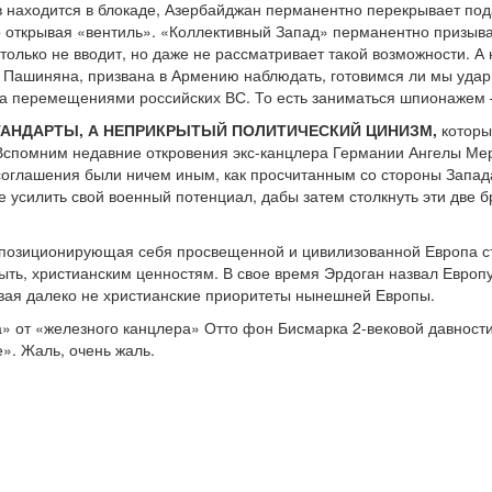
в находится в блокаде, Азербайджан перманентно перекрывает по
то открывая «вентиль». «Коллективный Запад» перманентно призыва
 только не вводит, но даже не рассматривает такой возможности. 
 Пашиняна, призвана в Армению наблюдать, готовимся ли мы удар
 за перемещениями российских ВС. То есть заниматься шпионажем –
ТАНДАРТЫ, А НЕПРИКРЫТЫЙ ПОЛИТИЧЕСКИЙ ЦИНИЗМ,
которым
 Вспомним недавние откровения экс-канцлера Германии Ангелы Ме
соглашения были ничем иным, как просчитанным со стороны Запад
е усилить свой военный потенциал, дабы затем столкнуть эти две 
к позиционирующая себя просвещенной и цивилизованной Европа 
ыть, христианским ценностям. В свое время Эрдоган назвал Европу
вая далеко не христианские приоритеты нынешней Европы.
» от «железного канцлера» Отто фон Бисмарка 2-вековой давности:
». Жаль, очень жаль.