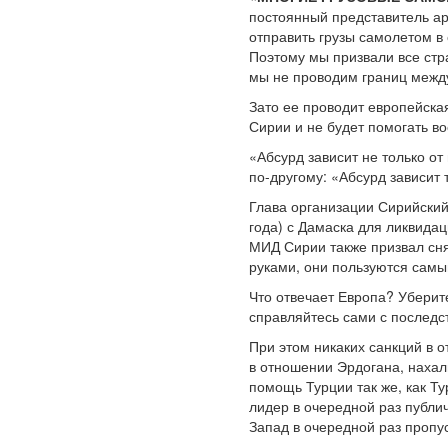
постоянный представитель ар
отправить грузы самолетом в 
Поэтому мы призвали все стр
мы не проводим границ межд
Зато ее проводит европейска
Сирии и не будет помогать во
«Абсурд зависит не только от
по-другому: «Абсурд зависит 
Глава организации Сирийский
года) с Дамаска для ликвида
МИД Сирии также призвал сня
руками, они пользуются самы
Что отвечает Европа? Уберите
справляйтесь сами с последс
При этом никаких санкций в 
в отношении Эрдогана, нахал
помощь Турции так же, как Т
лидер в очередной раз публи
Запад в очередной раз пропу