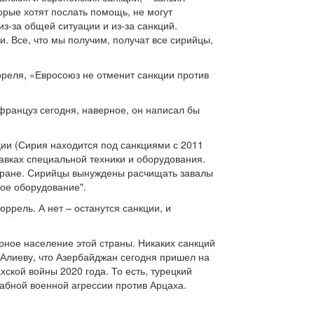
орые хотят послать помощь, не могут
з-за общей ситуации и из-за санкций.
. Все, что мы получим, получат все сирийцы,
реля, «Евросоюз не отменит санкции против
 француз сегодня, наверное, он написал бы
ии (Сирия находится под санкциями с 2011
тавках специальной техники и оборудования.
стране. Сирийцы вынуждены расчищать завалы
ое оборудование".
оррель. А нет – останутся санкции, и
рное население этой страны. Никаких санкций
Алиеву, что Азербайджан сегодня пришел на
ской войны 2020 года. То есть, турецкий
табной военной агрессии против Арцаха.