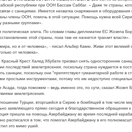
абской республики при ООН Бассам Саббаг. – Даже те страны, кот
связи с санкциями. Имеется нехватка снаряжения и оборудования и
аны-члены ООН, помочь в этой ситуации. Помощь нужна всей Сирии
у разными группами».
я политическая элита. По словам главы дипломатии ЕС Жозепа Бор
сстановлению этой страны, пока там не начнется транзит власти».
 мира, но и от человека», - писал Альбер Камю. Живи этот великий
только от человека».
 Красный Крест Халед Хбубати призвал снять односторонние санкц
ции последствий землетрясения, поскольку страна нуждается в пос
ть санкции, поскольку они "препятствуют гуманитарной работе в 
ми простыми инструментами, потому что им недоступно специальн
 Асада, тогда поможем – ведь именно это, по сути, сказал Жозеп Б
твиями землетрясения.
отношении Турции, вторгшейся в Сирию и бомбящей в том числе ми
ьно заявляющего прямо сегодня в благодарственном обращении к 
урция пришла на помощь Азербайджану во время последней карабах
чно расписался в том, что помогал Азербайджану в его полномасш
стил это мимо ушей.