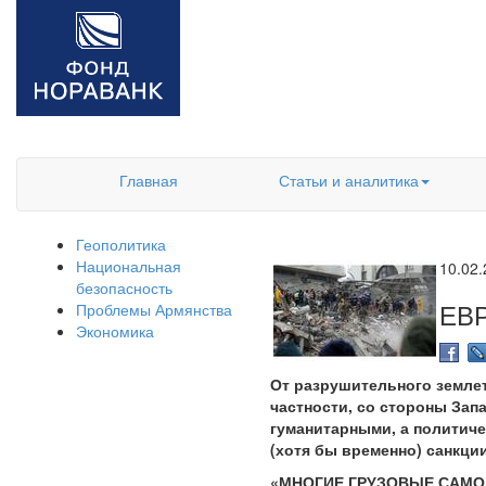
Главная
Статьи и аналитика
Геополитика
Национальная
10.02
безопасность
ЕВ
Проблемы Армянства
Экономика
От разрушительного землет
частности, со стороны Зап
гуманитарными, а политич
(хотя бы временно) санкци
«МНОГИЕ ГРУЗОВЫЕ САМО