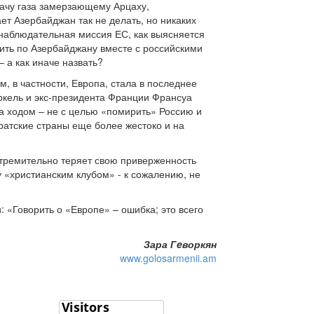
дачу газа замерзающему Арцаху,
ет Азербайджан так не делать, но никаких
А наблюдательная миссия ЕС, как выясняется
ить по Азербайджану вместе с российскими
 а как иначе назвать?
, в частности, Европа, стала в последнее
ркель и экс-президента Франции Франсуа
а ходом – не с целью «помирить» Россию и
братские страны еще более жестоко и на
стремительно теряет свою приверженность
 «христианским клубом» - к сожалению, не
 «Говорить о «Европе» – ошибка; это всего
Зара Гeворкян
www.golosarmenii.am