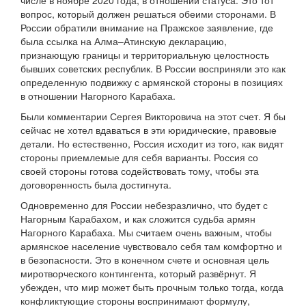
числе в ноябре 2020 года, в отношении статуса. Это тот
вопрос, который должен решаться обеими сторонами. В
России обратили внимание на Пражское заявление, где
была ссылка на Алма–Атинскую декларацию,
признающую границы и территориальную целостность
бывших советских республик. В России восприняли это как
определенную подвижку с армянской стороны в позициях
в отношении Нагорного Карабаха.
Были комментарии Сергея Викторовича на этот счет. Я бы
сейчас не хотел вдаваться в эти юридические, правовые
детали. Но естественно, Россия исходит из того, как видят
стороны приемлемые для себя варианты. Россия со
своей стороны готова содействовать тому, чтобы эта
договоренность была достигнута.
Одновременно для России небезразлично, что будет с
Нагорным Карабахом, и как сложится судьба армян
Нагорного Карабаха. Мы считаем очень важным, чтобы
армянское население чувствовало себя там комфортно и
в безопасности. Это в конечном счете и основная цель
миротворческого контингента, который развёрнут. Я
убежден, что мир может быть прочным только тогда, когда
конфликтующие стороны воспринимают формулу,