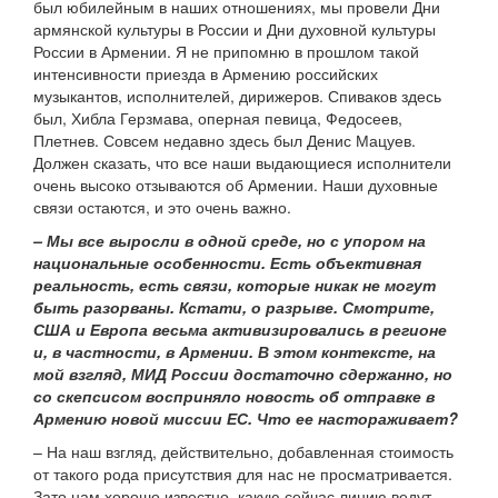
был юбилейным в наших отношениях, мы провели Дни
армянской культуры в России и Дни духовной культуры
России в Армении. Я не припомню в прошлом такой
интенсивности приезда в Армению российских
музыкантов, исполнителей, дирижеров. Спиваков здесь
был, Хибла Герзмава, оперная певица, Федосеев,
Плетнев. Совсем недавно здесь был Денис Мацуев.
Должен сказать, что все наши выдающиеся исполнители
очень высоко отзываются об Армении. Наши духовные
связи остаются, и это очень важно.
– Мы все выросли в одной среде, но с упором на
национальные особенности. Есть объективная
реальность, есть связи, которые никак не могут
быть разорваны. Кстати, о разрыве. Смотрите,
США и Европа весьма активизировались в регионе
и, в частности, в Армении. В этом контексте, на
мой взгляд, МИД России достаточно сдержанно, но
со скепсисом восприняло новость об отправке в
Армению новой миссии ЕС. Что ее настораживает?
– На наш взгляд, действительно, добавленная стоимость
от такого рода присутствия для нас не просматривается.
Зато нам хорошо известно, какую сейчас линию ведут