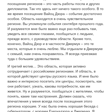
посещение регионов – это часть работы посла и других
дипломатов. Так что здесь нет ничего такого особого. В то
же время посещение Вайоц Дзора – событие достаточно
особое. Область находится в очень чувствительном
регионе. Вы упомянули события сентября прошлого года.
И разумеется мне было важно еще раз побывать там,
увидеть все своими глазами, пообщаться с людьми,
прежде всего, с руководством области. Кроме того,
конечно, Вайоц Дзор и в частности Джермук – это те
места, которые я очень люблю. Мы отдыхали в Джермуке
с семьей, нам очень понравилось. Я всегда приезжаю
туда с большим удовольствием.
И третий мотив… Это область, которая активно
сотрудничает с российскими регионами. И область, в
которой действуют центры русского языка. И мне было
важно и интересно посетить эти центры, посмотреть, как
они работают, узнать, каковы потребности, как им
живется. Ну и разумеется, пообщаться с жителями, чтобы
понять, какие там настроения. Должен сказать, что
впечатления у меня всегда после посещения этого
региона хорошие. У нас была очень хорошая беседа с
губернатором, с мэрами Ехегнадзора и Джермука. Я