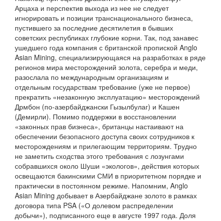
Арцаха и перспектив выхода из нее не следует
игнорировать и позиции транснационального бизнеса,
пустившего за последние десятилетия в бывших
советских республиках глубокие корни. Так, под занавес
ушедшего года компания с британской пропиской Anglo
Asian Mining, специализирующаяся на разработках в ряде
регионов мира месторождений золота, серебра и меди,
разослала по международным организациям и
отдельным государствам требование (уже не первое)
прекратить «незаконную эксплуатацию» месторождений
Дрмбон (по-азербайджански Гызылбулаг) и Кашен
(Демирли). Помимо поддержки в восстановлении
«законных прав бизнеса», британцы настаивают на
обеспечении безопасного доступа своих сотрудников к
месторождениям и прилегающим территориям. Трудно
не заметить сходства этого требования с лозунгами
собравшихся около Шуши «экологов», действия которых
освещаются бакинскими СМИ в приоритетном порядке и
практически в постоянном режиме. Напомним, Anglo
Asian Mining добывает в Азербайджане золото в рамках
договора типа PSA («О долевом распределении
добычи»), подписанного еще в августе 1997 года. Доля