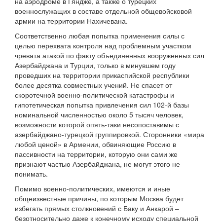
на аэродроме в Гяндже, а также о турецких
военнослужащих в составе отдельной общевойсковой
армии на территории Нахичевана.
Соответственно любая попытка применения силы с
целью перехвата контроля над проблемным участком
чревата атакой по факту объединенных вооруженных сил
Азербайджана и Турции, только в минувшем году
проведших на территории прикаспийской республики
более десятка совместных учений. Не спасет от
скоротечной военно-политической катастрофы и
гипотетическая попытка привлечения сил 102-й базы
номинальной численностью около 5 тысяч человек,
возможности которой опять-таки несопоставимы с
азербайджано-турецкой группировкой. Сторонники «мира
любой ценой» в Армении, обвиняющие Россию в
пассивности на территории, которую они сами же
признают частью Азербайджана, не могут этого не
понимать.
Помимо военно-политических, имеются и иные
общеизвестные причины, по которым Москва будет
избегать прямых столкновений с Баку и Анкарой –
безотносительно даже к конечному исходу специальной