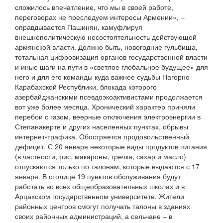
сложилось впечатление, что мы в своей работе,
переговорах не преследуем интересы Армении», –
оправдывается Пашинян, камуфлируя
внешнеполитическую несостоятельность действующей
армянской власти. Должно быть, новогодние гульбища,
тотальная цифровизация органов государственной власти
и иные шаги на пути в «светлое глобальное будущее» для
него и для его команды куда важнее судьбы Нагорно-
Карабахской Республики, блокада которого
азербайджанскими псевдоэкоактивистами продолжается
вот уже более месяца. Хронический характер приняли
перебои с газом, веерные отключения электроэнергии в
Степанакерте и других населенных пунктах, обрывы
интернет-трафика. Обостряется продовольственный
дефицит. С 20 января некоторые виды продуктов питания
(в частности, рис, макароны, гречка, сахар и масло)
отпускаются только по талонам, которые выдаются с 17
января. В столице 19 пунктов обслуживания будут
работать во всех общеобразовательных школах и в
Арцахском государственном университете. Жители
районных центров смогут получать талоны в зданиях
своих районных администраций, а сельчане – в