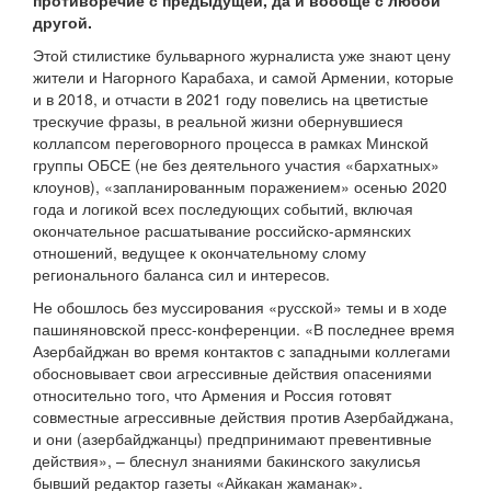
противоречие с предыдущей, да и вообще с любой
другой.
Этой стилистике бульварного журналиста уже знают цену
жители и Нагорного Карабаха, и самой Армении, которые
и в 2018, и отчасти в 2021 году повелись на цветистые
трескучие фразы, в реальной жизни обернувшиеся
коллапсом переговорного процесса в рамках Минской
группы ОБСЕ (не без деятельного участия «бархатных»
клоунов), «запланированным поражением» осенью 2020
года и логикой всех последующих событий, включая
окончательное расшатывание российско-армянских
отношений, ведущее к окончательному слому
регионального баланса сил и интересов.
Не обошлось без муссирования «русской» темы и в ходе
пашиняновской пресс-конференции. «В последнее время
Азербайджан во время контактов с западными коллегами
обосновывает свои агрессивные действия опасениями
относительно того, что Армения и Россия готовят
совместные агрессивные действия против Азербайджана,
и они (азербайджанцы) предпринимают превентивные
действия», – блеснул знаниями бакинского закулисья
бывший редактор газеты «Айкакан жаманак».