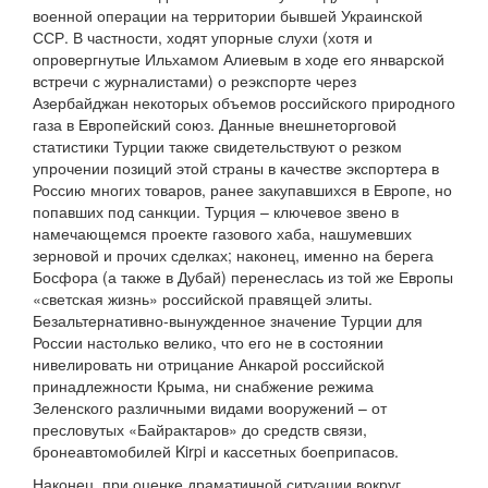
военной операции на территории бывшей Украинской
ССР. В частности, ходят упорные слухи (хотя и
опровергнутые Ильхамом Алиевым в ходе его январской
встречи с журналистами) о реэкспорте через
Азербайджан некоторых объемов российского природного
газа в Европейский союз. Данные внешнеторговой
статистики Турции также свидетельствуют о резком
упрочении позиций этой страны в качестве экспортера в
Россию многих товаров, ранее закупавшихся в Европе, но
попавших под санкции. Турция – ключевое звено в
намечающемся проекте газового хаба, нашумевших
зерновой и прочих сделках; наконец, именно на берега
Босфора (а также в Дубай) перенеслась из той же Европы
«светская жизнь» российской правящей элиты.
Безальтернативно-вынужденное значение Турции для
России настолько велико, что его не в состоянии
нивелировать ни отрицание Анкарой российской
принадлежности Крыма, ни снабжение режима
Зеленского различными видами вооружений – от
пресловутых «Байрактаров» до средств связи,
бронеавтомобилей Kirpi и кассетных боеприпасов.
Наконец, при оценке драматичной ситуации вокруг