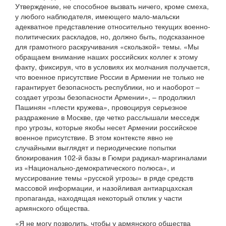
Утверждение, не способное вызвать ничего, кроме смеха,
у любого наблюдателя, имеющего мало-мальски
адекватное представление относительно текущих военно-
политических раскладов, но, должно быть, подсказанное
для грамотного раскручивания «скользкой» темы. «Мы
обращаем внимание наших российских коллег к этому
факту, фиксируя, что в условиях их молчания получается,
что военное присутствие России в Армении не только не
гарантирует безопасность республики, но и наоборот –
создает угрозы безопасности Армении», – продолжил
Пашинян «плести кружева», провоцируя серьезное
раздражение в Москве, где четко расслышали месседж
про угрозы, которые якобы несет Армении российское
военное присутствие. В этом контексте явно не
случайными выглядят и периодические попытки
блокирования 102-й базы в Гюмри радикал-маргиналами
из «Национально-демократического полюса», и
муссирование темы «русской угрозы» в ряде средств
массовой информации, и назойливая антиарцахская
пропаганда, находящая некоторый отклик у части
армянского общества.
«Я не могу позволить, чтобы у армянского общества