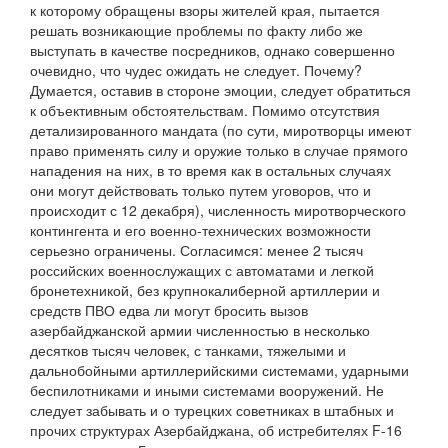
к которому обращены взоры жителей края, пытается
решать возникающие проблемы по факту либо же
выступать в качестве посредников, однако совершенно
очевидно, что чудес ожидать не следует. Почему?
Думается, оставив в стороне эмоции, следует обратиться
к объективным обстоятельствам. Помимо отсутствия
детализированного мандата (по сути, миротворцы имеют
право применять силу и оружие только в случае прямого
нападения на них, в то время как в остальных случаях
они могут действовать только путем уговоров, что и
происходит с 12 декабря), численность миротворческого
контингента и его военно-технических возможности
серьезно ограничены. Согласимся: менее 2 тысяч
российских военнослужащих с автоматами и легкой
бронетехникой, без крупнокалиберной артиллерии и
средств ПВО едва ли могут бросить вызов
азербайджанской армии численностью в несколько
десятков тысяч человек, с танками, тяжелыми и
дальнобойными артиллерийскими системами, ударными
беспилотниками и иными системами вооружений. Не
следует забывать и о турецких советниках в штабных и
прочих структурах Азербайджана, об истребителях F-16