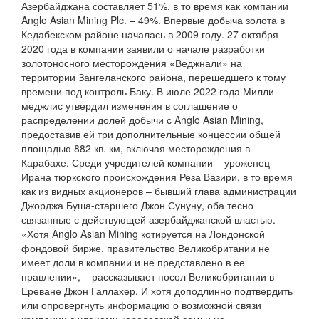
Азербайджана составляет 51%, в то время как компании
Anglo Asian Mining Plc. – 49%. Впервые добыча золота в
Кедабекском районе началась в 2009 году. 27 октября
2020 года в компании заявили о начале разработки
золотоносного месторождения «Веджнали» на
территории Зангеланского района, перешедшего к тому
времени под контроль Баку. В июле 2022 года Милли
меджлис утвердил изменения в соглашение о
распределении долей добычи с Anglo Asian Mining,
предоставив ей три дополнительные концессии общей
площадью 882 кв. км, включая месторождения в
Карабахе. Среди учредителей компании – уроженец
Ирана тюркского происхождения Реза Вазири, в то время
как из видных акционеров – бывший глава администрации
Джорджа Буша-старшего Джон Сунуну, оба тесно
связанные с действующей азербайджанской властью.
«Хотя Anglo Asian Mining котируется на Лондонской
фондовой бирже, правительство Великобритании не
имеет доли в компании и не представлено в ее
правлении», – рассказывает посол Великобритании в
Ереване Джон Галлахер. И хотя доподлинно подтвердить
или опровергнуть информацию о возможной связи