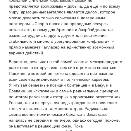
компании с членами королевской семьи не
представляется возможным – добыча, да еще и по всему
миру, драгоценных металлов является делом, которое
можно доверить только серьезным и доверенным
партнерам. «Спор о правах на природные ресурсы
показывает, почему для Армении и Азербайджана так
важно сотрудничать друг с другом для достижения
стабильного и мирного урегулирования конфликта», –
прямо намекает Галлахер на единственно возможный
вариант действий.
Вероятно, речь идет о той самой «логике международного
развития», в которую изо всех сил стремится вписаться
Пашинян и которой он четко следовал на протяжении
всей своей журналистской и политической карьеры.
Учитывая серьезные позиции британцев и в Баку, и в
Ереване, не исключены и самые радикальные сценарии,
по итогам реализации которых в проигрыше окажется как
Россия, так и в первую очередь гражданское население
того, что осталось от армянского края. Радикальная
смена военно-политического баланса в Закавказье
началась не сегодня и не вчера, однако сегодня, похоже,
она вступает в решающую фазу. Пока