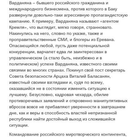
Варданяна – бывшего российского гражданина и
международного бизнесмена, против которого в Баку
развернули довольно-таки агрессивную пропагандистскую
кампанию. К примеру, Варданяна называют «агентом
Кремля», что выглядит, мягко говоря, странновато.
Накинулись на него, словно по указке, также и
проправительственные СМИ, и блогеры из Еревана.
Опасающийся любой, пусть даже потенциальной
конкуренции, варчапет едва ли заинтересован в
управленческом (а стало быть, неизбежно и в
политическом) успехе Варданяна, известного своими
связями во многих странах. Покинул свой пост секретарь
Совета безопасности Арцаха Виталий Баласанян,
известный своими взглядами и, судя по всему,
оказавшийся не в состоянии изменить ситуацию к
лучшему. Безусловно, кадровая чехарда, обилие
противоречивых заявлений и откровенно манипулятивных
вбросов вовсе не прибавляют уверенности в завтрашнем
дне, как и веры в способность властей непризнанной
республики найти достойный выход из сложившейся
ситуации.
Командование российского миротворческого контингента,