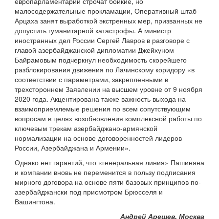
европарламентарии строчат бойкие, но
малосодержательные прокламации, Оперативный штаб
Арцаха занят выработкой экстренных мер, призванных не
допустить гуманитарной катастрофы. А министр
иностранных дел России Сергей Лавров в разговоре с
главой азербайджанской дипломатии Джейхуном
Байрамовым подчеркнул необходимость скорейшего
разблокирования движения по Лачинскому коридору «в
соответствии с параметрами, закрепленными в
трехстороннем Заявлении на высшем уровне от 9 ноября
2020 года. Акцентирована также важность выхода на
взаимоприемлемые решения по всем сопутствующим
вопросам в целях возобновления комплексной работы по
ключевым трекам азербайджано-армянской
нормализации на основе договоренностей лидеров
России, Азербайджана и Армении».
Однако нет гарантий, что «генеральная линия» Пашиняна
и компании вновь не переменится в пользу подписания
мирного договора на основе пяти базовых принципов по-
азербайджански под присмотром Брюсселя и
Вашингтона.
Андрей Арешев, Москва