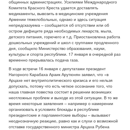
общинных администрациях. Усилиями Международного
Комитета Красного Креста удается доставлять
медикаменты, вывозить в медицинские учреждения
Армении тяжелобольных, однако и здесь ситуация
непредсказуема – сообщается об отсутствии или об
остром дефиците ряда необходимых лекарств, мыла,
детского питания, горючего и т.д. Приостановлена работа
дошкольных учреждений и школ с группами продленного
дня, сообщило Министерство образования, науки,
культуры и спорта республики. 17 января в очередной раз
временно прерывалась подача газа.
В ходе встречи 16 января с депутатами президент
Нагорного Карабаха Араик Арутюнян заявил, что «в
Арцахе нет внутриполитического кризиса и его нельзя
допускать, потому что есть четкое осознание того, что
наша главная повестка состоит в решении возникших
неотложных проблем и выходе из этой ситуации. В то же
время некоторые заявления – например о намерении
организовать в условиях блокады в республике
президентские и парламентские выборы – вызывают
неоднозначную реакцию, равно как и слухи о возможной
отставке государственного министра Арцаха Рубена