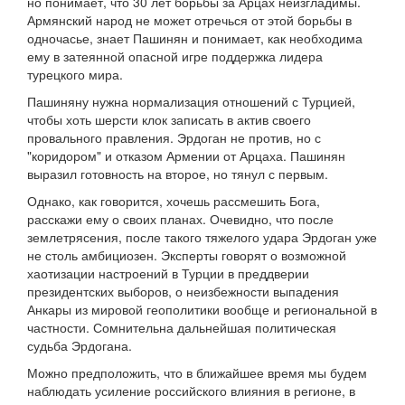
но понимает, что 30 лет борьбы за Арцах неизгладимы.
Армянский народ не может отречься от этой борьбы в
одночасье, знает Пашинян и понимает, как необходима
ему в затеянной опасной игре поддержка лидера
турецкого мира.
Пашиняну нужна нормализация отношений с Турцией,
чтобы хоть шерсти клок записать в актив своего
провального правления. Эрдоган не против, но с
"коридором" и отказом Армении от Арцаха. Пашинян
выразил готовность на второе, но тянул с первым.
Однако, как говорится, хочешь рассмешить Бога,
расскажи ему о своих планах. Очевидно, что после
землетрясения, после такого тяжелого удара Эрдоган уже
не столь амбициозен. Эксперты говорят о возможной
хаотизации настроений в Турции в преддверии
президентских выборов, о неизбежности выпадения
Анкары из мировой геополитики вообще и региональной в
частности. Сомнительна дальнейшая политическая
судьба Эрдогана.
Можно предположить, что в ближайшее время мы будем
наблюдать усиление российского влияния в регионе, в