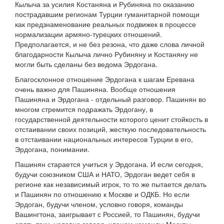
Кылыча за усилия Костаняна и Рубиняна по оказанию
пострадавшим регионам Турции гуманитарной помощи
как предзнаменование реальных подвижек в процессе
нормализации армяно-турецких отношений.
Предполагается, и не без резона, что даже слова личной
благодарности Кылыча лично Рубиняну и Костаняну не
могли быть сделаны без ведома Эрдогана.
Благосклонное отношение Эрдогана к шагам Еревана
очень важно для Пашиняна. Вообще отношения
Пашиняна и Эрдогана - отдельный разговор. Пашинян во
многом стремится подражать Эрдогану, в
государственной деятельности которого ценит стойкость в
отстаивании своих позиций, жесткую последовательность
в отстаивании национальных интересов Турции в его,
Эрдогана, понимании.
Пашинян старается учиться у Эрдогана. И если сегодня,
будучи союзником США и НАТО, Эрдоган ведет себя в
регионе как независимый игрок, то то же пытается делать
и Пашинян по отношению к Москве и ОДКБ. Но если
Эрдоган, будучи членом, условно говоря, команды
Вашингтона, заигрывает с Россией, то Пашинян, будучи