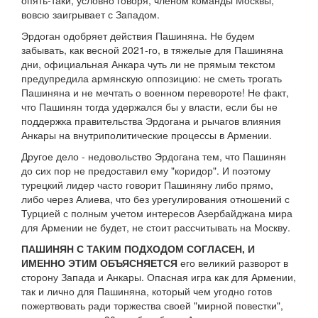
опять-таки, условно говоря, членом команды Москвы,
вовсю заигрывает с Западом.
Эрдоган одобряет действия Пашиняна. Не будем
забывать, как весной 2021-го, в тяжелые для Пашиняна
дни, официальная Анкара чуть ли не прямым текстом
предупредила армянскую оппозицию: не сметь трогать
Пашиняна и не мечтать о военном перевороте! Не факт,
что Пашинян тогда удержался бы у власти, если бы не
поддержка правительства Эрдогана и рычагов влияния
Анкары на внутриполитические процессы в Армении.
Другое дело - недовольство Эрдогана тем, что Пашинян
до сих пор не предоставил ему "коридор". И поэтому
турецкий лидер часто говорит Пашиняну либо прямо,
либо через Алиева, что без урегулирования отношений с
Турцией с полным учетом интересов Азербайджана мира
для Армении не будет, не стоит рассчитывать на Москву.
ПАШИНЯН С ТАКИМ ПОДХОДОМ СОГЛАСЕН, И
ИМЕННО ЭТИМ ОБЪЯСНЯЕТСЯ
его великий разворот в
сторону Запада и Анкары. Опасная игра как для Армении,
так и лично для Пашиняна, который чем угодно готов
пожертвовать ради торжества своей "мирной повестки",