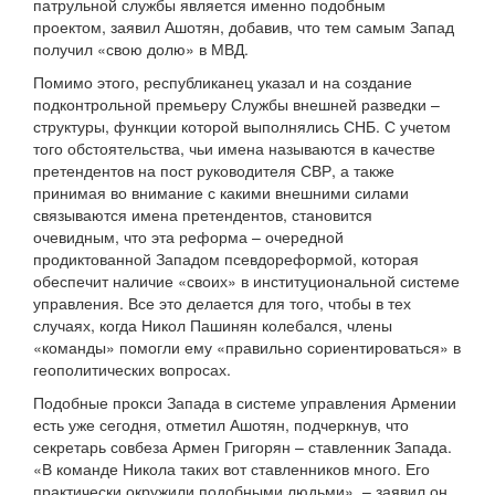
патрульной службы является именно подобным
проектом, заявил Ашотян, добавив, что тем самым Запад
получил «свою долю» в МВД.
Помимо этого, республиканец указал и на создание
подконтрольной премьеру Службы внешней разведки –
структуры, функции которой выполнялись СНБ. С учетом
того обстоятельства, чьи имена называются в качестве
претендентов на пост руководителя СВР, а также
принимая во внимание с какими внешними силами
связываются имена претендентов, становится
очевидным, что эта реформа – очередной
продиктованной Западом псевдореформой, которая
обеспечит наличие «своих» в институциональной системе
управления. Все это делается для того, чтобы в тех
случаях, когда Никол Пашинян колебался, члены
«команды» помогли ему «правильно сориентироваться» в
геополитических вопросах.
Подобные прокси Запада в системе управления Армении
есть уже сегодня, отметил Ашотян, подчеркнув, что
секретарь совбеза Армен Григорян – ставленник Запада.
«В команде Никола таких вот ставленников много. Его
практически окружили подобными людьми», – заявил он,