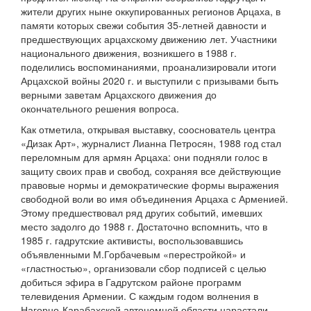
жители других ныне оккупированных регионов Арцаха, в
памяти которых свежи события 35-летней давности и
предшествующих арцахскому движению лет. Участники
национального движения, возникшего в 1988 г.
поделились воспоминаниями, проанализировали итоги
Арцахской войны 2020 г. и выступили с призывами быть
верными заветам Арцахского движения до
окончательного решения вопроса.
Как отметила, открывая выставку, сооснователь центра
«Дизак Арт», журналист Лианна Петросян, 1988 год стал
переломным для армян Арцаха: они подняли голос в
защиту своих прав и свобод, сохраняя все действующие
правовые нормы и демократические формы выражения
свободной воли во имя объединения Арцаха с Арменией.
Этому предшествовал ряд других событий, имевших
место задолго до 1988 г. Достаточно вспомнить, что в
1985 г. гадрутские активисты, воспользовавшись
объявленными М.Горбачевым «перестройкой» и
«гластностью», организовали сбор подписей с целью
добиться эфира в Гадрутском районе программ
телевидения Армении. С каждым годом волнения в
Нагорно-Карабахской автономной области нарастали.