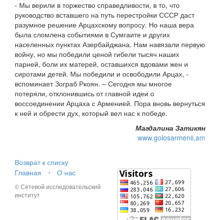
- Мы верили в торжество справедливости, в то, что
руководство вставшего на путь перестройки СССР даст
разумное решение Арцахскому вопросу. Но наша вера
была сломлена событиями в Сумгаите и других
населенных пунктах Азербайджана. Нам навязали первую
войну, но мы победили ценой гибели тысяч наших
парней, боли их матерей, оставшихся вдовами жен и
сиротами детей. Мы победили и освободили Арцах, -
вспоминает Зограб Ркоян. – Сегодня мы многое
потеряли, отклонившись от главной идеи о
воссоединении Арцаха с Арменией. Пора вновь вернуться
к ней и обрести дух, который вел нас к победе.
Магдалина Затикян
www.golosarmenii.am
Возврат к списку
Главная
⋅
О нас
© Сетевой исследовательский
институт