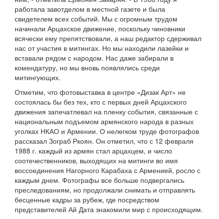
работала завотделом в местной газете и была
свидетелем всех событий. Мы с огромным трудом
начинали Арцахское движение, поскольку чиновники
всячески ему препятствовали, а наш редактор сдерживал
нас от участия в митингах. Но мы находили лазейки и
вставали рядом с народом. Нас даже забирали в
комендатуру, но мы вновь появлялись среди
митингующих.
Отметим, что фотовыставка в центре «Дизак Арт» не
состоялась бы без тех, кто с первых дней Арцахского
движения запечатлевал на пленку события, связанные с
национальным подъемом армянского народа в разных
уголках НКАО и Армении. О нелегком труде фотографов
рассказал Зограб Ркоян. Он отметил, что с 12 февраля
1988 г. каждый из армян стал арцахцем, и число
соотечественников, выходящих на митинги во имя
воссоединения Нагорного Карабаха с Арменией, росло с
каждым днем. Фотографы все больше подвергались
преследованиям, но продолжали снимать и отправлять
бесценные кадры за рубеж, где посредством
представителей Ай Дата знакомили мир с происходящим.