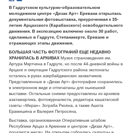
В Гадрутском культурно-образовательном
молодежном центре «Дизак Арт» Еревана открылась
документальная фотовыставка, приуроченная к 35-
летию Арцахского (Карабахского) освободительного
движения. В экспозицию включено около 30 работ,
сделанных в Гадруте, Степанакерте, Ереване и
отражающих этапы движения.
БОЛЬШАЯ ЧАСТЬ ФОТОГРАФИЙ ЕЩЕ НЕДАВНО
ХРАНИЛАСЬ В АРХИВАХ
Музея страноведения им.
Артура Мкртчяна в Гадруте, но после 44-дневной войны в
Арцахе и оккупации Гадрутского района экспонаты
остались в руках азербайджанских захватчиков.
Представленные в «Дизак Арт» фотографии сохранились
в электронном виде и отпечатаны для нынешней
выставки. Остальные снимки предоставлены из архивов
азатамартика, фотожурналиста, редактора кашатагской
газеты «Меран» Зограба Ркояна, а также Ашота
Ерамишяна и Валерия Петросяна.
Выставка, организованная Оперативным штабом
Республики Арцах в Армении и центром «Дизак Арт»,
продлится месяц. На открытии собрались гадрутцы и