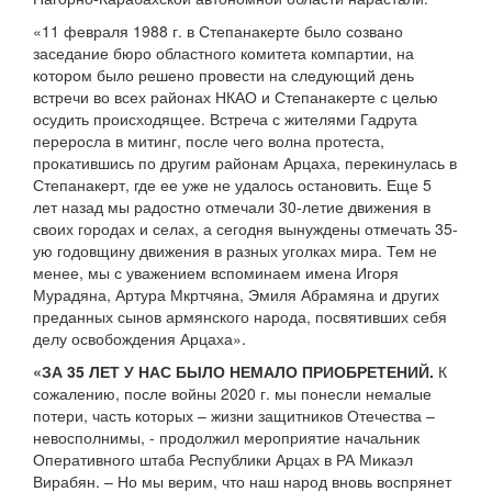
«11 февраля 1988 г. в Степанакерте было созвано
заседание бюро областного комитета компартии, на
котором было решено провести на следующий день
встречи во всех районах НКАО и Степанакерте с целью
осудить происходящее. Встреча с жителями Гадрута
переросла в митинг, после чего волна протеста,
прокатившись по другим районам Арцаха, перекинулась в
Степанакерт, где ее уже не удалось остановить. Еще 5
лет назад мы радостно отмечали 30-летие движения в
своих городах и селах, а сегодня вынуждены отмечать 35-
ую годовщину движения в разных уголках мира. Тем не
менее, мы с уважением вспоминаем имена Игоря
Мурадяна, Артура Мкртчяна, Эмиля Абрамяна и других
преданных сынов армянского народа, посвятивших себя
делу освобождения Арцаха».
«ЗА 35 ЛЕТ У НАС БЫЛО НЕМАЛО ПРИОБРЕТЕНИЙ.
К
сожалению, после войны 2020 г. мы понесли немалые
потери, часть которых – жизни защитников Отечества –
невосполнимы, - продолжил мероприятие начальник
Оперативного штаба Республики Арцах в РА Микаэл
Вирабян. – Но мы верим, что наш народ вновь воспрянет