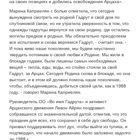
на своих позициях и добились освобождения Арцаха».
Марина Каприелян с болью отметила, что сегодня
вынуждена смотреть на родной Гадрут и свой дом по
спутниковой связи, но не утратила уверенность в том, что
однажды гадрутцы вернутся на свою родину, где остались
могилы предков и родных. Мы обязательно преодолеем
все испытания и снова вернемся Гадрут, - считает она. -
И пока живо наше поколение, мы будем неустанно
твердить потомкам о своей любви к Родине. Мы жили в
блокаде годами, были лишены самых необходимых
вещей – тепла, еды, воды, но стойко стояли за свой
Гадрут, за Арцах. Сегодня Родина снова в блокаде, но она
выстоит, и в этом ей должно помочь наше поколение,
чтобы, объединившись, добиться своей цели, как в 1988
году, - говорит Марина Каприелян.
Руководитель ОО «Во имя Гадрута» и активист
Арцахского движения Левон Айрян поздравил
собравшихся со знаменательной датой, отметив, что это
праздник для всех, кто сохранил в себе дух свободы. Он
призвал поддерживать этот дух, чтобы выйти из тупика, и
подтвердил, что начало движению было заложено задолго
до 1988 г.