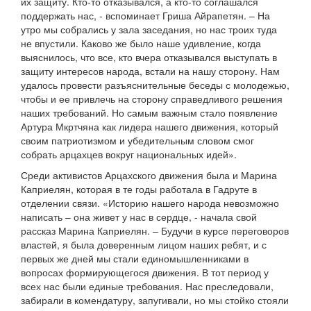
их защиту. Кто-то отказывался, а кто-то соглашался
поддержать нас, - вспоминает Гриша Айрапетян. – На
утро мы собрались у зала заседания, но нас троих туда
не впустили. Каково же было наше удивление, когда
выяснилось, что все, кто вчера отказывался выступать в
защиту интересов народа, встали на нашу сторону. Нам
удалось провести разъяснительные беседы с молодежью,
чтобы и ее привлечь на сторону справедливого решения
наших требований. Но самым важным стало появление
Артура Мкртчяна как лидера нашего движения, который
своим патриотизмом и убедительным словом смог
собрать арцахцев вокруг национальных идей».
Среди активистов Арцахского движения была и Марина
Каприелян, которая в те годы работала в Гадруте в
отделении связи. «Историю нашего народа невозможно
написать – она живет у нас в сердце, - начала свой
рассказ Марина Каприелян. – Будучи в курсе переговоров
властей, я была доверенным лицом наших ребят, и с
первых же дней мы стали единомышленниками в
вопросах формирующегося движения. В тот период у
всех нас были единые требования. Нас преследовали,
забирали в комендатуру, запугивали, но мы стойко стояли