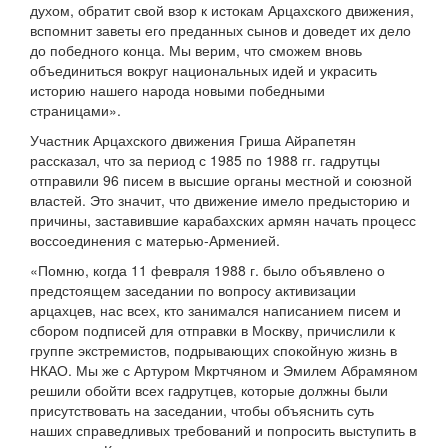
духом, обратит свой взор к истокам Арцахского движения,
вспомнит заветы его преданных сынов и доведет их дело
до победного конца. Мы верим, что сможем вновь
объединиться вокруг национальных идей и украсить
историю нашего народа новыми победными
страницами».
Участник Арцахского движения Гриша Айрапетян
рассказал, что за период с 1985 по 1988 гг. гадрутцы
отправили 96 писем в высшие органы местной и союзной
властей. Это значит, что движение имело предысторию и
причины, заставившие карабахских армян начать процесс
воссоединения с матерью-Арменией.
«Помню, когда 11 февраля 1988 г. было объявлено о
предстоящем заседании по вопросу активизации
арцахцев, нас всех, кто занимался написанием писем и
сбором подписей для отправки в Москву, причислили к
группе экстремистов, подрывающих спокойную жизнь в
НКАО. Мы же с Артуром Мкртчяном и Эмилем Абрамяном
решили обойти всех гадрутцев, которые должны были
присутствовать на заседании, чтобы объяснить суть
наших справедливых требований и попросить выступить в