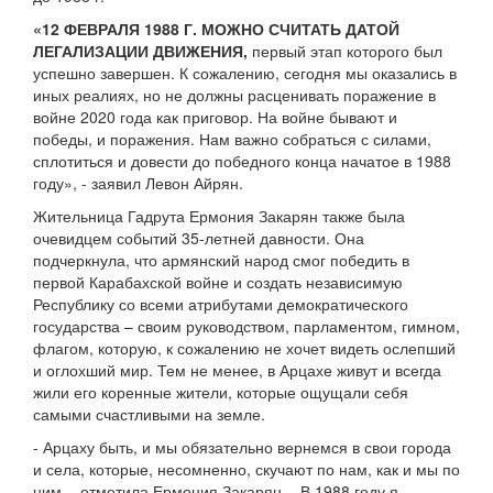
«12 ФЕВРАЛЯ 1988 Г. МОЖНО СЧИТАТЬ ДАТОЙ
ЛЕГАЛИЗАЦИИ ДВИЖЕНИЯ,
первый этап которого был
успешно завершен. К сожалению, сегодня мы оказались в
иных реалиях, но не должны расценивать поражение в
войне 2020 года как приговор. На войне бывают и
победы, и поражения. Нам важно собраться с силами,
сплотиться и довести до победного конца начатое в 1988
году», - заявил Левон Айрян.
Жительница Гадрута Ермония Закарян также была
очевидцем событий 35-летней давности. Она
подчеркнула, что армянский народ смог победить в
первой Карабахской войне и создать независимую
Республику со всеми атрибутами демократического
государства – своим руководством, парламентом, гимном,
флагом, которую, к сожалению не хочет видеть ослепший
и оглохший мир. Тем не менее, в Арцахе живут и всегда
жили его коренные жители, которые ощущали себя
самыми счастливыми на земле.
- Арцаху быть, и мы обязательно вернемся в свои города
и села, которые, несомненно, скучают по нам, как и мы по
ним, - отметила Ермония Закарян. - В 1988 году я