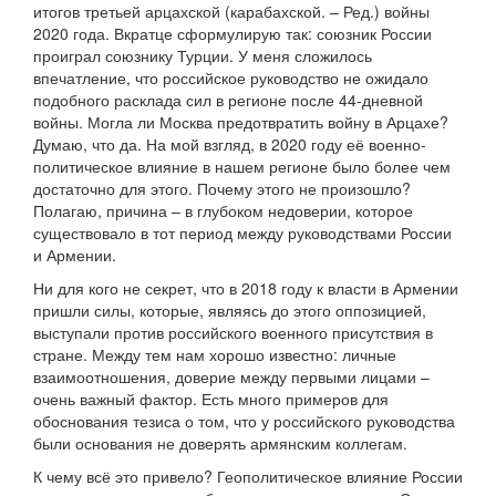
итогов третьей арцахской (карабахской. – Ред.) войны
2020 года. Вкратце сформулирую так: союзник России
проиграл союзнику Турции. У меня сложилось
впечатление, что российское руководство не ожидало
подобного расклада сил в регионе после 44-дневной
войны. Могла ли Москва предотвратить войну в Арцахе?
Думаю, что да. На мой взгляд, в 2020 году её военно-
политическое влияние в нашем регионе было более чем
достаточно для этого. Почему этого не произошло?
Полагаю, причина – в глубоком недоверии, которое
существовало в тот период между руководствами России
и Армении.
Ни для кого не секрет, что в 2018 году к власти в Армении
пришли силы, которые, являясь до этого оппозицией,
выступали против российского военного присутствия в
стране. Между тем нам хорошо известно: личные
взаимоотношения, доверие между первыми лицами –
очень важный фактор. Есть много примеров для
обоснования тезиса о том, что у российского руководства
были основания не доверять армянским коллегам.
К чему всё это привело? Геополитическое влияние России