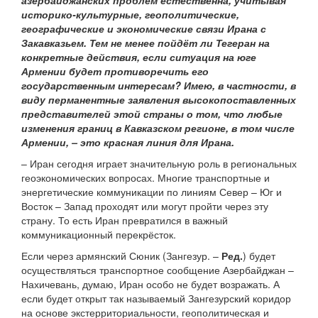
азербайджанских проблем естественна, учитывая
историко-культурные, геополитические,
географические и экономические связи Ирана с
Закавказьем. Тем не менее пойдёт ли Тегеран на
конкретные действия, если ситуация на юге
Армении будет противоречить его
государственным интересам? Имею, в частности, в
виду перманентные заявления высокопоставленных
представителей этой страны о том, что любые
изменения границ в Кавказском регионе, в том числе
Армении, – это красная линия для Ирана.
– Иран сегодня играет значительную роль в региональных
геоэкономических вопросах. Многие транспортные и
энергетические коммуникации по линиям Север – Юг и
Восток – Запад проходят или могут пройти через эту
страну. То есть Иран превратился в важный
коммуникационный перекрёсток.
Если через армянский Сюник (Зангезур. –
Ред.
) будет
осуществляться транспортное сообщение Азербайджан –
Нахичевань, думаю, Иран особо не будет возражать. А
если будет открыт так называемый Зангезурский коридор
на основе экстерриториальности, геополитическая и