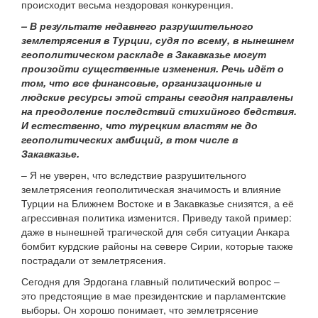
происходит весьма нездоровая конкуренция.
– В результате недавнего разрушительного
землетрясения в Турции, судя по всему, в нынешнем
геополитическом раскладе в Закавказье могут
произойти существенные изменения. Речь идёт о
том, что все финансовые, организационные и
людские ресурсы этой страны сегодня направлены
на преодоление последствий стихийного бедствия.
И естественно, что турецким властям не до
геополитических амбиций, в том числе в
Закавказье.
– Я не уверен, что вследствие разрушительного
землетрясения геополитическая значимость и влияние
Турции на Ближнем Востоке и в Закавказье снизятся, а её
агрессивная политика изменится. Приведу такой пример:
даже в нынешней трагической для себя ситуации Анкара
бомбит курдские районы на севере Сирии, которые также
пострадали от землетрясения.
Сегодня для Эрдогана главный политический вопрос –
это предстоящие в мае президентские и парламентские
выборы. Он хорошо понимает, что землетрясение