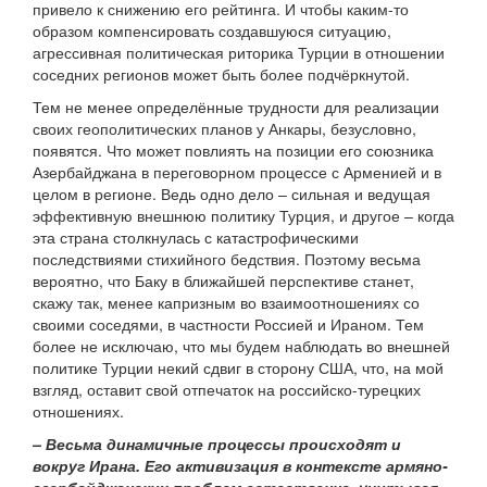
привело к снижению его рейтинга. И чтобы каким-то
образом компенсировать создавшуюся ситуацию,
агрессивная политическая риторика Турции в отношении
соседних регионов может быть более подчёркнутой.
Тем не менее определённые трудности для реализации
своих геополитических планов у Анкары, безусловно,
появятся. Что может повлиять на позиции его союзника
Азербайджана в переговорном процессе с Арменией и в
целом в регионе. Ведь одно дело – сильная и ведущая
эффективную внешнюю политику Турция, и другое – когда
эта страна столкнулась с катастрофическими
последствиями стихийного бедствия. Поэтому весьма
вероятно, что Баку в ближайшей перспективе станет,
скажу так, менее капризным во взаимоотношениях со
своими соседями, в частности Россией и Ираном. Тем
более не исключаю, что мы будем наблюдать во внешней
политике Турции некий сдвиг в сторону США, что, на мой
взгляд, оставит свой отпечаток на российско-турецких
отношениях.
– Весьма динамичные процессы происходят и
вокруг Ирана. Его активизация в контексте армяно-