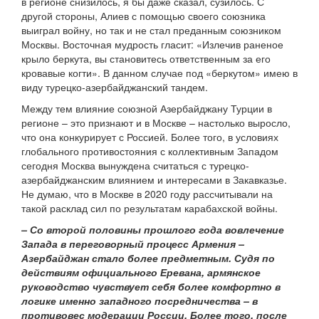
в регионе снизилось, я бы даже сказал, сузилось. С
другой стороны, Алиев с помощью своего союзника
выиграл войну, но так и не стал преданным союзником
Москвы. Восточная мудрость гласит: «Излечив раненое
крыло беркута, вы становитесь ответственным за его
кровавые когти». В данном случае под «беркутом» имею в
виду турецко-азербайджанский тандем.
Между тем влияние союзной Азербайджану Турции в
регионе – это признают и в Москве – настолько выросло,
что она конкурирует с Россией. Более того, в условиях
глобального противостояния с коллективным Западом
сегодня Москва вынуждена считаться с турецко-
азербайджанским влиянием и интересами в Закавказье.
Не думаю, что в Москве в 2020 году рассчитывали на
такой расклад сил по результатам карабахской войны.
– Со второй половины прошлого года вовлечение
Запада в переговорный процесс Армения –
Азербайджан стало более предметным. Судя по
действиям официального Еревана, армянское
руководство чувствует себя более комфортно в
логике именно западного посредничества – в
противовес модерации России. Более того, после