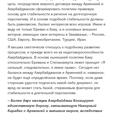
цель: посредством мирного договора между Арменией и
Азербайджаном сформировать политико-правовую
основу для стабильности в регионе на долгосрочную
перспективу. И в основе подобной стабильности должны
быть равновесие, баланс интересов всех игроков. Имею в
виду не только Ереван и Баку, а и основных внешних
акторов, имеющих свои интересы в Закавказье, – Россию,
США, Европу, Великобританию, Турцию, Иран.
Я весьма скептически отношусь к подобному развитию
процессов, и прежде всего из-за недоговороспособности
Азербайджана. В основе нынешней политики Баку
относительно Еревана и Степанакерта лежит принцип «Я
сильный, следовательно, я имею право». Сегодня нет
баланса между Азербайджаном и Арменией и, наверное,
не будет ещё определённое время. Поэтому, если даже
сторонам удастся подписать какой-либо документ, он
вряд ли может стать базой, стержневым фактором для
стабильности в длительной перспективе.
– Более двух месяцев Азербайджан блокирует
единственную дорогу, связывающую Нагорный
Карабах с Арменией и внешним миром, вследствие