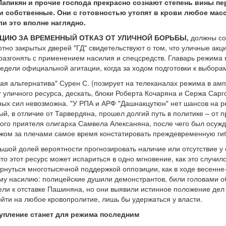
Папикян и прочие господа прекрасно сознают степень вины п
и собственные. Они с готовностью утопят в крови любое ма
али это вполне наглядно.
ИЦИЮ ЗА ВРЕМЕННЫЙ ОТКАЗ ОТ УЛИЧНОЙ БОРЬБЫ,
должны со
отно закрытых дверей "ГД" свидетельствуют о том, что уличные а
азгонять с применением насилия и спецсредств. Главарь режима 
недели официальной агитации, когда за ходом подготовки к выбора
я альтернатива" Сурен С. (позирует на телеканалах режима в ампл
 уличного ресурса, дескать, блоки Роберта Кочаряна и Сержа Сарг
ных сил невозможна. "У РПА и АРФ "Дашнакцутюн" нет шансов на 
орый, в отличие от Тарвердяна, прошел долгий путь в политике – от
кого приятеля олигарха Самвела Алексаняна, после чего был осужд
ажом за плечами самое время констатировать преждевременную ги
льшой долей вероятности прогнозировать наличие или отсутствие 
что этот ресурс может испариться в одно мгновение, как это случ
рнуться многотысячной поддержкой оппозиции, как в ходе весенне
му насилию: полицейские душили демонстрантов, били головами об
ли к отставке Пашиняна, но они выявили истинное положение дел 
ойти на любое кровопролитие, лишь бы удержаться у власти.
пление станет для режима последним