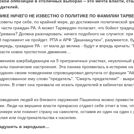
тской оппозиции в столичных выборах – это мечта власти, ст
дателей.
ИКЕ НИЧЕГО НЕ ИЗВЕСТНО О ПОЛИТИКЕ ПО ФАМИЛИИ ТАРВЕ
оветы при себе, по крайней мере, до достижения политической зре
й части граждан РА. А может Тарвердян полагает, что бойкот тра
 Еревана? Должна разочаровать: ничего подобного не случится: пр
й парламент не пройдет. РПА и АРФ "Дашнакцутюн", разумеется, бу
ередь, граждане РА - от мала до велика - будут и впредь кричать: 
ырасти новое протестное движение…
жением азербайджанцев на 5 приграничных участках, неуклонный р
илы панические настроения. Эта паника проявилась в истерике на
рданян своим поведением спровоцировал депутата от фракции "Айа
дресованное ему слово "предатель". "Смерть предателям!" - выкри
опян. В ответ она призвала не искать предателей в кабинетах влас
ведения людей из близкого окружения Пашиняна можно привести с
и. Люди на вершине власти прекрасно отдают себе отчет в том, ч
ункере или покинет страну на самолете, оставив их один на один
лия или подстрекательства к насилию.
задушить в зародыше…