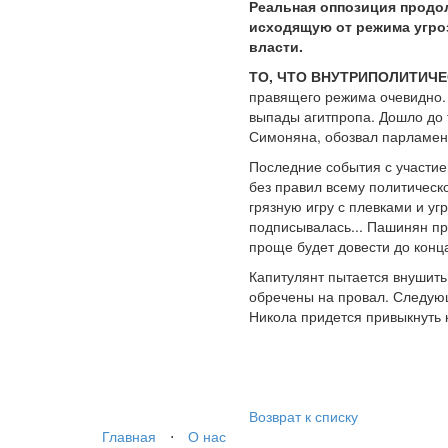
Реальная оппозиция продо
исходящую от режима угроз
власти.
ТО, ЧТО ВНУТРИПОЛИТИЧ
правящего режима очевидно. 
выпады агитпропа. Дошло до 
Симоняна, обозвал парламент
Последние события с участие
без правил всему политическ
грязную игру с плевками и уг
подписывалась... Пашинян пр
проще будет довести до конц
Капитулянт пытается внушить 
обречены на провал. Следующ
Никола придется привыкнуть к
Возврат к списку
Главная
⋅
О нас