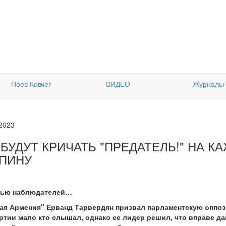
Ноев Ковчег
ВИДЕО
Журналы
.2023
БУДУТ КРИЧАТЬ "ПРЕДАТЕЛЬ!" НА К
СПИНУ
олью наблюдателей…
ая Армения" Ерванд Тарвердян призвал парламентскую оппоз
артии мало кто слышал, однако ее лидер решил, что вправе да