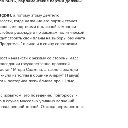
ало быть, парламентские партии должны
РДЯН,
а потому этому деятелю
лости, когда название его партии станет
диционными партиями столичной кампании
и любом раскладе и по законам политической
дут строить свои планы на выборы без учета
"Предатель!" в лицо и в спину соратникам
ост ненависти к режиму со стороны масс
 заседании государственно-правовой
стан" Мгера Саакяна, а также в реакции
кнули из толпы в общине Ачаркут (Тавуш),
ти и повторила ложь Алиева про 11 тыс.
 избытком, это поведение, повторюсь, -
то в случае массовых уличных волнений
 с разъяренной толпой. Отсюда перманентные