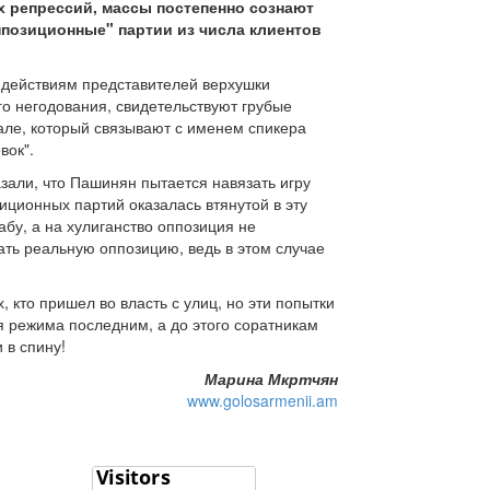
 репрессий, массы постепенно сознают
ппозиционные" партии из числа клиентов
действиям представителей верхушки
го негодования, свидетельствуют грубые
але, который связывают с именем спикера
вок".
зали, что Пашинян пытается навязать игру
иционных партий оказалась втянутой в эту
бу, а на хулиганство оппозиция не
ать реальную оппозицию, ведь в этом случае
 кто пришел во власть с улиц, но эти попытки
 режима последним, а до этого соратникам
 в спину!
Марина Мкртчян
www.golosarmenii.am