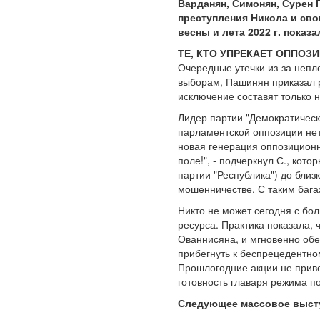
Варданян, Симонян, Сурен 
преступления Никола и сво
весны и лета 2022 г. показ
ТЕ, КТО УПРЕКАЕТ ОППОЗ
Очередные утечки из-за непл
выборам, Пашинян приказал р
исключение составят только 
Лидер партии "Демократическа
парламентской оппозиции нет
новая генерация оппозицион
поле!", - подчеркнул С., кот
партии "Республика") до близ
мошенничестве. С таким баг
Никто не может сегодня с бо
ресурса. Практика показала, 
Ованнисяна, и мгновенно обе
прибегнуть к беспрецедентно
Прошлогодние акции не приве
готовность главаря режима п
Следующее массовое высту