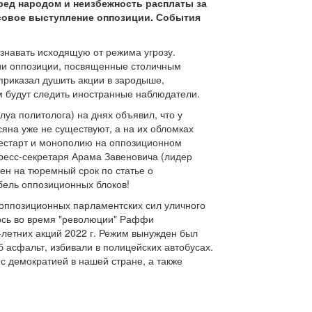
еред народом и неизбежность расплаты за
ссовое выступление оппозиции. События
знавать исходящую от режима угрозу.
кции оппозиции, посвященные столичным
приказал душить акции в зародыше,
м будут следить иностранные наблюдатели.
уа политолога) на днях объявил, что у
сяна уже не существуют, а на их обломках
рестарт и монополию на оппозиционном
 пресс-секретаря Арама Завеновича (лидер
ен на тюремный срок по статье о
бель оппозиционных блоков!
у оппозиционных парламентских сил уличного
илось во время "революции" Раффи
-летних акций 2022 г. Режим вынужден был
 асфальт, избивали в полицейских автобусах.
с демократией в нашей стране, а также