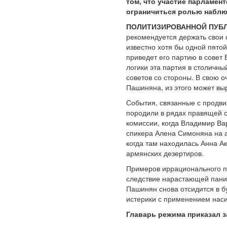
том, что участие парламен
ограничиться ролью наблю
ПОЛИТИЗИРОВАННОЙ ПУБЛ
рекомендуется держать свои с
известно хотя бы одной пято
приведет его партию в совет
логики эта партия в столичны
советов со стороны. В свою оч
Пашиняна, из этого может в
События, связанные с продви
породили в рядах правящей с
комиссии, когда Владимир Ва
спикера Алена Симоняна на а
когда там находилась Анна Ак
армянских дезертиров.
Примеров иррационального по
следствие нарастающей паник
Пашинян снова отсидится в б
истерики с применением наси
Главарь режима приказал 