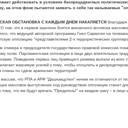
лжает действовать в условиях беспрецедентных политических
у, на этом фоне пытаются заявить о себе так называемые "о
ЕСКАЯ ОБСТАНОВКА С КАЖДЫМ ДНЕМ НАКАЛЯЕТСЯ
благодаря 
О том, что в первом эшелоне боятся внезапного всплеска массово
того, что ведущий авторской программы Гнел Саркисян на телекан
скую оппозицию "представителями 2-х террористических группиро
м спикера и председателя государственно-правовой комиссии пока
ому полю. Парламентская оппозиция в лице двух влиятельных трад
розами. Поведение первых лиц правящего режима выпало из всех та
илагает максимум усилий к тому, чтобы опошлить и дискредитиров
а планы по сдаче армянских территорий!
массам, что РПА и АРФ "Дашнакцутюн" ничем не отличаются от тех,
ее массовое выступление под руководством оппозиции станет для
 тому, что им будут кричать "Предатель!" на каждом шагу – в лицо и