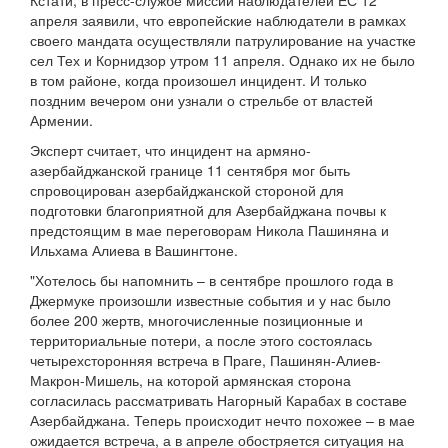
Кстати, в пресс-службе миссии наблюдателей ЕС 12
апреля заявили, что европейские наблюдатели в рамках
своего мандата осуществляли патрулирование на участке
сел Тех и Корнидзор утром 11 апреля. Однако их не было
в том районе, когда произошел инцидент. И только
поздним вечером они узнали о стрельбе от властей
Армении.
Эксперт считает, что инцидент на армяно-
азербайджанской границе 11 сентября мог быть
спровоцирован азербайджанской стороной для
подготовки благоприятной для Азербайджана почвы к
предстоящим в мае переговорам Никола Пашиняна и
Ильхама Алиева в Вашингтоне.
"Хотелось бы напомнить – в сентябре прошлого года в
Джермуке произошли известные события и у нас было
более 200 жертв, многочисленные позиционные и
территориальные потери, а после этого состоялась
четырехсторонняя встреча в Праге, Пашинян-Алиев-
Макрон-Мишель, на которой армянская сторона
согласилась рассматривать Нагорный Карабах в составе
Азербайджана. Теперь происходит нечто похожее – в мае
ожидается встреча, а в апреле обостряется ситуация на