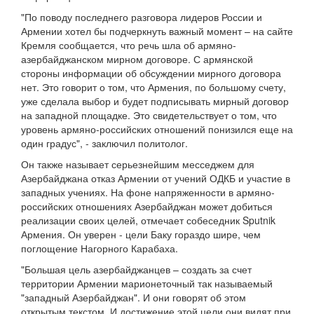
"По поводу последнего разговора лидеров России и
Армении хотел бы подчеркнуть важный момент – на сайте
Кремля сообщается, что речь шла об армяно-
азербайджанском мирном договоре. С армянской
стороны информации об обсуждении мирного договора
нет. Это говорит о том, что Армения, по большому счету,
уже сделала выбор и будет подписывать мирный договор
на западной площадке. Это свидетельствует о том, что
уровень армяно-российских отношений понизился еще на
один градус", - заключил политолог.
Он также называет серьезнейшим месседжем для
Азербайджана отказ Армении от учений ОДКБ и участие в
западных учениях. На фоне напряженности в армяно-
российских отношениях Азербайджан может добиться
реализации своих целей, отмечает собеседник Sputnik
Армения. Он уверен - цели Баку гораздо шире, чем
поглощение Нагорного Карабаха.
"Большая цель азербайджанцев – создать за счет
территории Армении марионеточный так называемый
"западный Азербайджан". И они говорят об этом
открытым текстом. И достижение этой цели они видят при