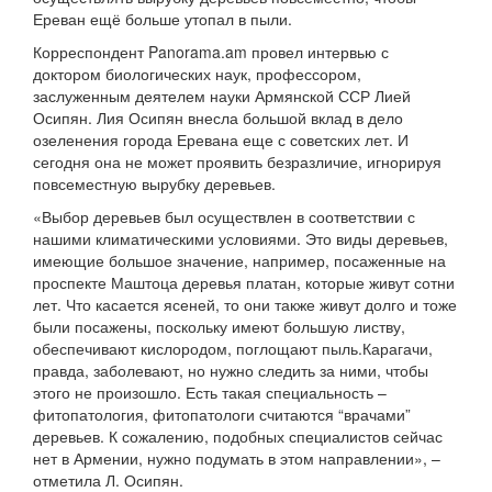
Ереван ещё больше утопал в пыли.
Корреспондент Panorama.am провел интервью с
доктором биологических наук, профессором,
заслуженным деятелем науки Армянской ССР Лией
Осипян. Лия Осипян внесла большой вклад в дело
озеленения города Еревана еще с советских лет. И
сегодня она не может проявить безразличие, игнорируя
повсеместную вырубку деревьев.
«Выбор деревьев был осуществлен в соответствии с
нашими климатическими условиями. Это виды деревьев,
имеющие большое значение, например, посаженные на
проспекте Маштоца деревья платан, которые живут сотни
лет. Что касается ясеней, то они также живут долго и тоже
были посажены, поскольку имеют большую листву,
обеспечивают кислородом, поглощают пыль.Карагачи,
правда, заболевают, но нужно следить за ними, чтобы
этого не произошло. Есть такая специальность –
фитопатология, фитопатологи считаются “врачами”
деревьев. К сожалению, подобных специалистов сейчас
нет в Армении, нужно подумать в этом направлении», –
отметила Л. Осипян.