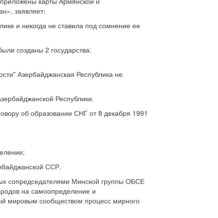
т приложены карты Армянской и
н», заявляет։
лике и никогда не ставила под сомнение ее
ыли созданы 2 государства:
ости" Азербайджанская Республика не
 Азербайджанской Республики.
говору об образовании СНГ от 8 декабря 1991
еление;
ербайджанской ССР.
ных сопредседателями Минской группы ОБСЕ
ародов на самоопределение и
нный мировым сообществом процесс мирного