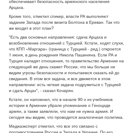
обеспечивает безопасность армянского населения
Арцаха.
Кроме того, отметил спикер, власти РА выполняют
задание Запада после визита Болтона в Ереван. Так что
же входит в этот план?
"Есть два основных направления: сдача Арцаха и
возобновление отношений с Турцией. Кстати, ходят слухи,
что КПП «Маргара» (граница с Турцией - ред.) откроется
1 июня, в день рождения Никола Пашиняна. Если РА и
Турция наладят отношения, то правительство Армении на
следующий же день скажет России, что мы больше не
видим угрозы безопасности и попытаемся сказать ей до
свидания. В этом вся задача, и все движется в этом
направлении: есть четкая задача подружиться с Турцией
и сдать Арцах", - сказал Кочарян.
Кстати, он напомнил, что в начале 90-х из учебников
истории в Армении убрали упоминание о Геноциде
армян, а также заявляли, что нам не нужна армия. И
сегодня мы видим, что проводится аналогичная политика.
Медиаэксперт отметил, что все это связано с
противостоянием России и Запада в Украине. По его