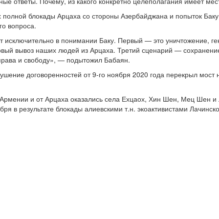
чные ответы. Почему, из какого конкретно целеполагания имеет ме
х полной блокады Арцаха со стороны Азербайджана и попыток Баку
го вопроса.
 исключительно в понимании Баку. Первый — это уничтожение, ге
вый вывоз наших людей из Арцаха. Третий сценарий — сохранение
права и свободу», — подытожил Бабаян.
ушение договоренностей от 9-го ноября 2020 года перекрыл мост 
 Армении и от Арцаха оказались села Ехцаох, Хин Шен, Мец Шен 
бря в результате блокады алиевскими т.н. экоактивистами Лачинск