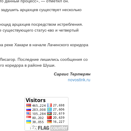
сто данный процесс», — отметил он.
 задушить арцахцев существует несколько
ноцид арцахцев посредством истребления.
 существующего статус-кво и четвертый
на реке Хакари в начале Лачинского коридора
и Лисагор. Последние лишились сообщения со
ого коридора в районе Шуши.
Саргис Тертерян
novostink.ru