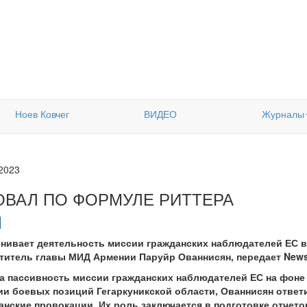
Ноев Ковчег
ВИДЕО
Журналы
.2023
ОВАЛ ПО ФОРМУЛЕ РИТТЕРА
ивает деятельность миссии гражданских наблюдателей ЕС в с
ститель главы МИД Армении Паруйр Ованнисян, передает News
на пассивность миссии гражданских наблюдателей ЕС на фон
и боевых позиций Гегаркуникской области, Ованнисян ответ
анские провокации. Их роль заключается в подготовке отчето