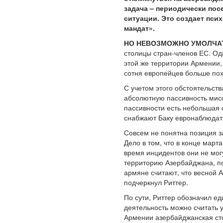
задача – периодически пос
ситуации. Это создает пси
мандат».
НО НЕВОЗМОЖНО УМОЛЧАТ
столицы стран-членов ЕС. Од
этой же территории Армении,
сотня европейцев больше по
С учетом этого обстоятельст
абсолютную пассивность мисс
пассивности есть небольшая о
снабжают Баку евронаблюдате
Совсем не понятна позиция 
Дело в том, что в конце март
время инцидентов они не мог
территорию Азербайджана, по
армяне считают, что весной А
подчеркнул Риттер.
По сути, Риттер обозначил е
деятельность можно считать 
Армении азербайджанская сто