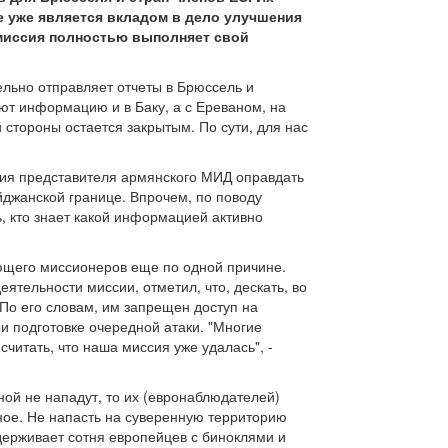
ие уже является вкладом в дело улучшения
 миссия полностью выполняет свой
льно отправляет отчеты в Брюссель и
ют информацию и в Баку, а с Ереваном, на
стороны остается закрытым. По сути, для нас
лия представителя армянского МИД оправдать
йджанской границе. Впрочем, по поводу
ь, кто знает какой информацией активно
ющего миссионеров еще по одной причине.
еятельности миссии, отметил, что, дескать, во
 По его словам, им запрещен доступ на
и подготовке очередной атаки. "Многие
читать, что наша миссия уже удалась", -
ой не нападут, то их (евронаблюдателей)
ное. Не напасть на суверенную территорию
сдерживает сотня европейцев с биноклями и