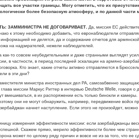
ещать все участки границы. Могу отметить, что их присутств
хологически более безопасную атмосферу, и по данной части
Ь: ЗАММИНИСТРА НЕ ДОГОВАРИВАЕТ.
Да, миссия ЕС действите
нако к этому необходимо добавить, что евронаблюдатели отправля
 информацией не делятся, да и содержание отчетов для армянской 
хожа на надзирателей, нежели наблюдателей.
ва как-то совсем неубедительными и даже странными выглядят уси
ии, в частности, в период последней эскалации на армяно-азерба
говорка. Кто знает, какие отчеты активно отправляются в Брюссел
ли в эти дни?
заместителя министра иностранных дел РА, самозабвенно защища
а глава миссии Маркус Риттер в интервью Deutsche Welle, говоря о д
ут вмешиваться, в их распоряжении есть только бинокли и камеры.
этому они не могут обнаружить, например, передвижение войск пр
зербайджан начнет наступление. Если этого не произойдет, можно с
диницу измерения эффективности миссии: если азербайджанцы весн
успешной. Скажем прямо, мерило эффективности более чем стран
рона может по целому ряду причин и вовсе не из-за того, что ее 