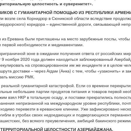
рриториальную целостность и суверенитет».
ОВИКОВ С ГУМАНИТАРНОЙ ПОМОЩЬЮ ИЗ РЕСПУБЛИКИ АРМЕН
ли возле села Корнидзор в Сюникской области вследствие продол
Бердзорского) коридора – единственной дороги, связывающей неп
ы из Еревана были приглашены на место зарубежные послы, чтобы
м первой необходимости и медикаментами.
 приграничной зоне в ожидании получения ответа от российских ми
т 9 ноября 2020 года должен находиться заблокированный Азерба
екулировать на спровоцированном им же инциденте и в целом чело
рута доставки – через Агдам (Анка) с тем, чтобы «узаконить» и з
овать миссию РМК.
 реальной гуманитарной катастрофой. Если со времени перекрыти
дельные небольшие партии продуктов питания и товаров первой нео
им взял НКР в тотальную осаду, и поставки прекратились полност
ранения непризнанной на международном уровне республики, почти
ходимо перевезти в ереванские клиники. Уже зафиксировано неско
погибли в утробах своих недоедающих и подвергающихся перманент
шистских, без всякого преувеличения, амбиций бакинского режим
Й ТЕРРИТОРИАЛЬНОЙ ЦЕЛОСТНОСТИ АЗЕРБАЙДЖАНА.