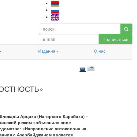
Подписаться
Издания
О нас
ОСТНОСТЬ»
локады Арцаха (Нагорного Карабаха) –
акинский режим «объяснил» свое
домства: «Направление автоколонн на
вания с Азербайджаном является