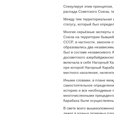
Спекулируя этим принципом, 
распада Советского Союза, т
Между тем территориальная ц
статусу, который был опреде
Многие серьёзные эксперты 
Союза на территории бывшей
СССР, в частности, законом 
образовались два независимы
был в составе независимого
досоветского азербайджанско
включала в себя Нагорный Ка
при которой Нагорный Караба
местного населения, нелегит
Иными словами, в плане меж
самостоятельное определение
историю и все необходимые 
многочисленными прецедента
Карабаха были осуществлены 
В свете всего вышеизложенно
лежат в разных правовых пло