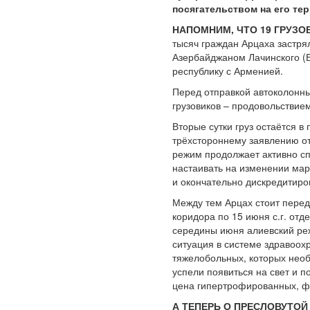
посягательством на его те
НАПОМНИМ, ЧТО 19 ГРУЗ
тысяч граждан Арцаха застря
Азербайджаном Лачинского (
республику с Арменией.
Перед отправкой автоколонн
грузовиков – продовольствие
Вторые сутки груз остаётся в
трёхстороннему заявлению о
режим продолжает активно сп
настаивать на изменении марш
и окончательно дискредитир
Между тем Арцах стоит перед
коридора по 15 июня с.г. от
середины июня алиевский реж
ситуация в системе здравоох
тяжелобольных, которых необ
успели появиться на свет и 
цена гипертрофированных, фа
А ТЕПЕРЬ О ПРЕСЛОВУТО