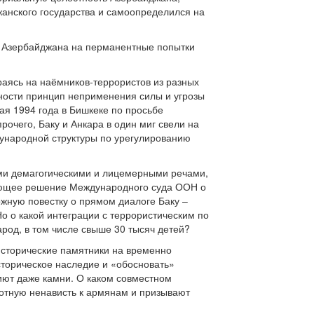
жанского государства и самоопределился на
и Азербайджана на перманентные попытки
раясь на наёмников-террористов из разных
ности принцип неприменения силы и угрозы
ая 1994 года в Бишкеке по просьбе
очего, Баку и Анкара в один миг свели на
ународной структуры по урегулированию
ми демагогическими и лицемерными речами,
вающее решение Международного суда ООН о
жную повестку о прямом диалоге Баку –
 о какой интеграции с террористическим по
род, в том числе свыше 30 тысяч детей?
исторические памятники на временно
сторическое наследие и «обосновать»
пиют даже камни. О каком совместном
вотную ненависть к армянам и призывают