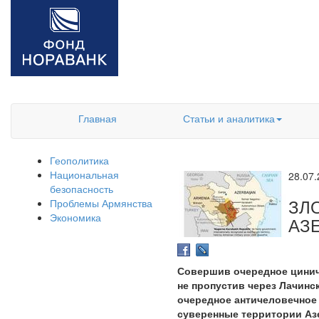
Главная
Статьи и аналитика
Геополитика
Национальная
28.07
безопасность
ЗЛ
Проблемы Армянства
Экономика
АЗ
Совершив очередное цинич
не пропустив через Лачинс
очередное античеловечное
суверенные территории Аз