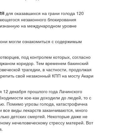
ИЯ
для оказавшихся на грани голода 120
жающегося незаконного блокирования
ризнанную на международном уровне
 они могли ознакомиться с содержимым
ротворцев, под контролем которых, согласно
йджаном коридор. Тем временем бакинский
веческой трагедии, в частности, продолжая
акрепить свой незаконный КПП на мосту Акари
я 12 декабря прошлого года Лачинского
бходимости кое-как доходили до людей, то с
ью. Помимо угрозы голода, катастрофична
 все виды лекарств заканчиваются, много
лько детских смертей. Некоторые даже не
ному нечеловеческому стрессу матерей. Вот
а.