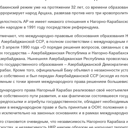
бакинский режим уже на протяжении 32 лет, со времени образова
ерроризирует народ Арцаха, развязав против него три кровопролит
елостность АР не имеет никакого отношения к Нагорно-Карабахско
лён народом в 1991 году посредством референдума.
отмечают, что международно-правовые обоснования образования Н
 Азербайджанской ССР, в полном соответствии с международным 
от 3 апреля 1990 года «О порядке решения вопросов, связанных с
х государства – Азербайджанская Республика и Нагорно-Карабахск
 Азербайджана. Нынешняя Азербайджанская Республика провозглас
го государственного образования – Азербайджанской Демократическ
рабах. Кроме того, официальный Баку объявил о незаконности уст
х собственно и был передан Азербайджанской ССР (исходя из пол
имным с точки зрения международного права решением большевист
дународного права Нагорный Карабах реализовал своё неотъемле
 собственного пути развития, и как фактически состоявшееся го
предпосылки и атрибуты государственности, обладает необходимы
ми в международном праве и быть принятым в ООН: положения о
исключительно на законных основаниях и в рамках международног
го становится очевидным, что независимость Нагорного Карабаха
скостях, и независимость НКР никоим образом не нарушает терри