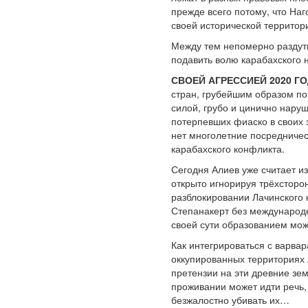
прежде всего потому, что На
своей исторической территор
Между тем непомерно раздут
подавить волю карабахского 
СВОЕЙ АГРЕССИЕЙ 2020 Г
стран, грубейшим образом п
силой, грубо и цинично нару
потерпевших фиаско в своих 
нет многолетние посредниче
карабахского конфликта.
Сегодня Алиев уже считает 
открыто игнорируя трёхстор
разблокировании Лачинского 
Степанакерт без международн
своей сути образованием мож
Как интегрироваться с варва
оккупированных территориях 
претензии на эти древние зем
проживании может идти речь,
безжалостно убивать их…