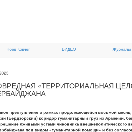
Ноев Ковчег
ВИДЕО
Журналы
.2023
ОВРЕДНАЯ «ТЕРРИТОРИАЛЬНАЯ ЦЕЛ
ЕРБАЙДЖАНА
ное преступление в рамках продолжающейся восьмой месяц б
кий (Бердзорский) коридор гуманитарный груз из Армении, б
 решение лживыми устами чиновника внешнеполитического ве
ербайджана под видом «гуманитарной помощи» и без согласо