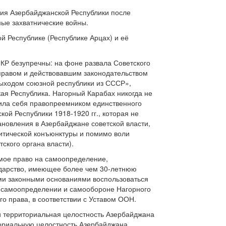
ния Азербайджанской Республики после
ные захватнические войны.
й Республике (Республике Арцах) и её
КР безупречны: на фоне развала Советского
правом и действовавшим законодательством
 выходом союзной республики из СССР»,
ая Республика. Нагорный Карабах никогда не
ила себя правопреемником единственного
ой Республики 1918-1920 гг., которая не
ановления в Азербайджане советской власти,
итической конъюнктуры и помимо воли
ского органа власти).
мое право на самоопределение,
сударство, имеющее более чем 30-летнюю
ми законными основаниями воспользоваться
 самоопределении и самообороне Нагорного
о права, в соответствии с Уставом ООН.
 и территориальная целостность Азербайджана
ториальную целостность Азербайджана,