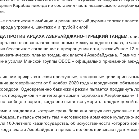
горный Карабах никогда не составлял часть независимого азербайд
ии.
ые политические амбиции и реваншистский дурман толкают власт
народа угрозами, шантажом и грубой силой.
ОДА ПРОТИВ АРЦАХА АЗЕРБАЙДЖАНО-ТУРЕЦКИЙ ТАНДЕМ
, опи
опрал все основополагающие нормы международного права, в част
шив бессрочное соглашение о прекращении огня, заключённое 12 м
захватнических планах тогдашних властей Азербайджана. Помимо пр
ские усилия Минской группы ОБСЕ – официально признанной межд
излишним прикрывать свои преступные, геноцидные цели привычны
онние договорённости от 9 ноября 2020 года и юридически обязы
коридора. Одновременно бакинский режим пытается продвинуть ло
ых посредников и «интеграции армян Карабаха в Азербайджан». Но
но вообще говорить, когда оно пытается уморить голодом целый на
рами и вандалами, которые средь бела дня разрушают духовные и 
Арцаха, пытаясь стереть там многовековое армянское культурно-и
ли 100-летнего квазигосударства, об искусственности которого во
 когда власти Азербайджана прямо с пелёнок прививают детям жи