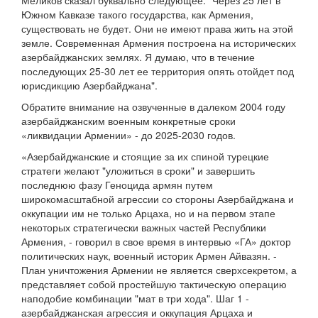
Меликов сказал буквально следующее: "Через 25 лет в
Южном Кавказе такого государства, как Армения,
существовать не будет. Они не имеют права жить на этой
земле. Современная Армения построена на исторических
азербайджанских землях. Я думаю, что в течение
последующих 25-30 лет ее территория опять отойдет под
юрисдикцию Азербайджана".
Обратите внимание на озвученные в далеком 2004 году
азербайджанским военным конкретные сроки
«ликвидации Армении» - до 2025-2030 годов.
«Азербайджанские и стоящие за их спиной турецкие
стратеги желают "уложиться в сроки" и завершить
последнюю фазу Геноцида армян путем
широкомасштабной агрессии со стороны Азербайджана и
оккупации им не только Арцаха, но и на первом этапе
некоторых стратегически важных частей Республики
Армения, - говорил в свое время в интервью «ГА» доктор
политических наук, военный историк Армен Айвазян. -
План уничтожения Армении не является сверхсекретом, а
представляет собой простейшую тактическую операцию
наподобие комбинации "мат в три хода". Шаг 1 -
азербайджанская агрессия и оккупация Арцаха и