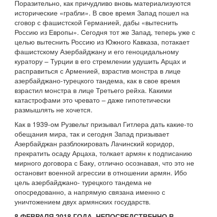
Поразительно, как причудливо вновь материализуются
исторические «грабли». В свое время Запад пошел на
сговор с фашистской Германией, дабы «вытеснить
Россию из Европы». Сегодня тот же Запад, теперь уже с
целью вытеснить Россию из Южного Кавказа, потакает
фашистскому Азербайджану и его геноцидальному
куратору – Турции в его стремлении удушить Арцах и
расправиться с Арменией, взрастив монстра в лице
азербайджано-турецкого тандема, как в свое время
взрастил монстра в лице Третьего рейха. Какими
катастрофами это чревато – даже гипотетически
размышлять не хочется.
Как в 1939-ом Рузвельт призывал Гитлера дать какие-то
обещания мира, так и сегодня Запад призывает
Азербайджан разблокировать Лачинский коридор,
прекратить осаду Арцаха, толкает армян к подписанию
мирного договора с Баку, отлично осознавая, что это не
остановит военной агрессии в отношении армян. Ибо
цель азербайджано- турецкого тандема не
опосредованно, а напрямую связана именно с
уничтожением двух армянских государств.
8 ФЕВРАЛЯ 2018 ГОДА, НЕПОСРЕДСТВЕННО В