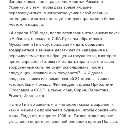
Запада ходом – не с целью «помирить» Россию и
Украину, а с тем, чтобы дать время Украине
перевооружиться, многократно усилив свой военный
потенциал, и затем столкнуть эти две страны еще более
жестоко и надолго.
14 апреля 1939 года, после вступления итальянских войск
в Албанию, президент США Рузвельт обратился к
Муссолини и Гитлеру, призывая их дать обещание
воздержаться в течение десяти лет от нападения на
перечисляемые в его обращении государства, в котором
прямо спросил: «Готовы ли вы дать гарантию, что ваши
вооружённые силы не будут использованы против
следующих независимых государств?…» И далее
следовал список из наименований 31 страны, в числе
которых были Польша, Финляндия, страны Прибалтики,
Югославия и СССР, а также Ирак, Сирия, Палестина,
Египет, Иран, и т.д.
На что Гитлер заявил, что «не может сказать заранее, к
каким мерам он прибегнет в будущем, чтобы обеспечить
мир». Тогда же, в апреле 1939-го, Гитлер отдал первое
указание о подготовке военной операции против Польши.