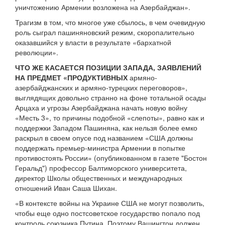
уничтожению Армении возложена на Азербайджан».
Трагизм в том, что многое уже сбылось, в чем очевидную
роль сыграл пашиняновский режим, скоропалительно
оказавшийся у власти в результате «бархатной
революции».
ЧТО ЖЕ КАСАЕТСЯ ПОЗИЦИИ ЗАПАДА, ЗАЯВЛЕНИЙ
НА ПРЕДМЕТ «ПРОДУКТИВНЫХ
армяно-
азербайджанских и армяно-турецких переговоров»,
выглядящих довольно странно на фоне тотальной осады
Арцаха и угрозы Азербайджана начать новую войну
«Месть 3», то причины подобной «слепоты», равно как и
поддержки Западом Пашиняна, как нельзя более емко
раскрыл в своем опусе под названием «США должны
поддержать премьер-министра Армении в попытке
противостоять России» (опубликованном в газете "Бостон
Геральд") профессор Балтиморского университета,
директор Школы общественных и международных
отношений Иван Саша Шихан.
«В контексте войны на Украине США не могут позволить,
чтобы еще одно постсоветское государство попало под
контроль союзника Путина. Поэтому Вашингтон должен