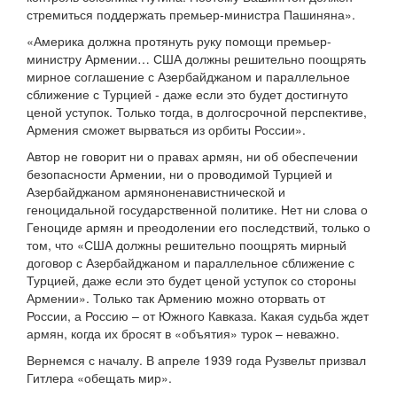
стремиться поддержать премьер-министра Пашиняна».
«Америка должна протянуть руку помощи премьер-
министру Армении… США должны решительно поощрять
мирное соглашение с Азербайджаном и параллельное
сближение с Турцией - даже если это будет достигнуто
ценой уступок. Только тогда, в долгосрочной перспективе,
Армения сможет вырваться из орбиты России».
Автор не говорит ни о правах армян, ни об обеспечении
безопасности Армении, ни о проводимой Турцией и
Азербайджаном армяноненавистнической и
геноцидальной государственной политике. Нет ни слова о
Геноциде армян и преодолении его последствий, только о
том, что «США должны решительно поощрять мирный
договор с Азербайджаном и параллельное сближение с
Турцией, даже если это будет ценой уступок со стороны
Армении». Только так Армению можно оторвать от
России, а Россию – от Южного Кавказа. Какая судьба ждет
армян, когда их бросят в «объятия» турок – неважно.
Вернемся с началу. В апреле 1939 года Рузвельт призвал
Гитлера «обещать мир».