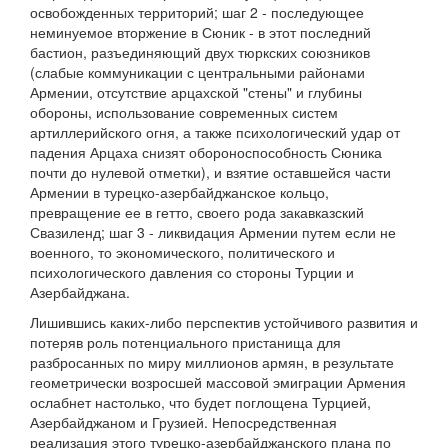
освобожденных территорий; шаг 2 - последующее
неминуемое вторжение в Сюник - в этот последний
бастион, разъединяющий двух тюркских союзников
(слабые коммуникации с центральными районами
Армении, отсутствие арцахской "стены" и глубины
обороны, использование современных систем
артиллерийского огня, а также психологический удар от
падения Арцаха снизят обороноспособность Сюника
почти до нулевой отметки), и взятие оставшейся части
Армении в турецко-азербайджанское кольцо,
превращение ее в гетто, своего рода закавказский
Свазиленд; шаг 3 - ликвидация Армении путем если не
военного, то экономического, политического и
психологического давления со стороны Турции и
Азербайджана.
Лишившись каких-либо перспектив устойчивого развития и
потеряв роль потенциального пристанища для
разбросанных по миру миллионов армян, в результате
геометрически возросшей массовой эмиграции Армения
ослабнет настолько, что будет поглощена Турцией,
Азербайджаном и Грузией. Непосредственная
реализация этого турецко-азербайджанского плана по