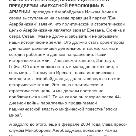
ПРЕДДВЕРИИ «БАРХАТНОЙ РЕВОЛЮЦИИ» В
АРМЕНИИ,
президент Азербайджана Ильхам Алиев в
своем выступлении на съезде правящей партии "Ени
Азербайджан" заявил, что политической и стратегической
целью Азербайджана является захват Еревана, Сюника и
озера Севан. "Мы не должны забывать и не забываем
наши исторические земли. Это должно стать ориентиром
для нашей дальнейшей деятельности так же, как мы и
сегодня работаем в данном направлении. Наши
исторические земли - Иреванское ханство, Зангезур,
Гейча. Об этом должны знать и молодое поколение, и
весь мир… Потому что Иреван - наша историческая
земля, и мы, азербайджанцы, должны вернуться на эти
исторические земли. Это наша политическая и
стратегическая цель, и мы должны постепенно
приближаться к ней". То же самое он говорил после 44-
дневной войны параллельно продвигаемой
пашиняновской властью мифической повестке "эпохи
мира".
А задолго до этого, еще в феврале 2004 года глава пресс-
службы Минобороны Азербайджана полковник Рамиз