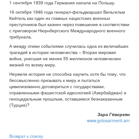
1 сентября 1939 года Германия напала на Польшу.
16 октября 1946 года генерал-фельдмаршал Вильгельм
Кейтель как один из главных нацистских военных
преступников был казнен через повешение в соответствии
с приговором Нюрнбергского Международного военного
трибунала.
А между этими событиями случилась одна из величайших
трагедий в истории человечества – Вторая мировая
война, унесшая не менее 55 миллионов человеческих
жизней по всему миру.
Неужели история не способна научить хотя бы тому, что
бессмысленно призывать к миру и пытаться
цивилизованно договориться с государствами,
отравленными фашистской идеологией (Азербайджан) и
геноцидальным прошлым, оставшимся безнаказанным
(Турция)?
Зара Гeворкян
www.golosarmenii.am
Возврат к списку