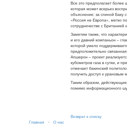
Все это предполагает более 
которая может всерьез воспр
объяснение: за спиной Баку 
«Россия не Европа», метко п
сотрудничестве с Британией 
Заметим также, что характер
и его давний компаньон – гл
которой умело поддерживаетс
предположительно связанная
Апшерон – проект реализует
кубометров газа в сутки, и п
отмечает бакинский политоло
получить доступ к урановым 
Таким образом, действующие 
помимо информационного шум
Возврат к списку
Главная
⋅
О нас