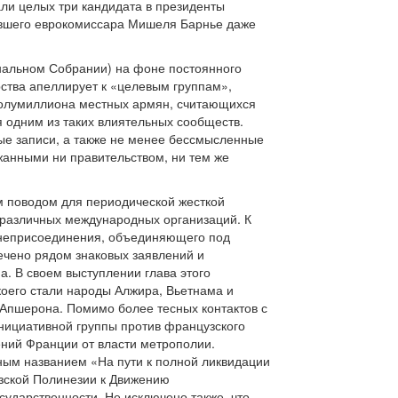
ли целых три кандидата в президенты
ывшего еврокомиссара Мишеля Барнье даже
нальном Собрании) на фоне постоянного
ства апеллирует к «целевым группам»,
е полумиллиона местных армян, считающихся
 одним из таких влиятельных сообществ.
ые записи, а также не менее бессмысленные
жанными ни правительством, ни тем же
м поводом для периодической жесткой
 различных международных организаций. К
 неприсоединения, объединяющего под
ечено рядом знаковых заявлений и
. В своем выступлении глава этого
коего стали народы Алжира, Вьетнама и
 Апшерона. Помимо более тесных контактов с
нициативной группы против французского
ний Франции от власти метрополии.
ым названием «На пути к полной ликвидации
зской Полинезии к Движению
сударственности. Не исключено также, что