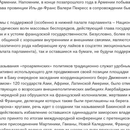
Армении. Напомним, в конце позапрошлого года в Армении побыва
глава провинции Иль-де-Франс Валери Пекресс в сопровождении б
мы с поддержкой (особенно в нижней палате парламента – Нацио
одических волн массовых беспорядков, действующий глава государ
так и к устоям французской государственности. Безусловно, боле
 общиной с хорошими внутренними и внешними связями, являются
различного рода набирающие кучу лайков в соцсетях эмоциональн
алата парламента), так и оставшиеся на бумаге, не будучи поддер
казывания «проармянских» политиков традиционно служат удобны
 активно использующего для продвижения своей позиции площадки
я в Баку очередное заседание координационного бюро Движения
мом» 120 государств Азии, Африки, Латинской Америки, было отм
ствующих о возросших внешнеполитических амбициях Азербайджана
очередной раз обрушился на французский колониализм, жертвами 
ий Франции, делегации которых также были приглашены на берега
она» кругами, речь идет о создании так называемой Бакинской и
действовать избавлению оставшихся одиннадцати заморских владе
ло принято по итогам международной конференции с претенциозн
мое присоединение Мартиники, Гвианы, Новой Каледонии, Францу
наблюдателей должно стать первым шагом на пути признания их го