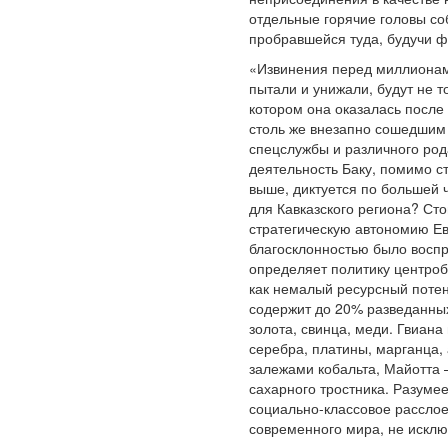
отдельные горячие головы со
пробравшейся туда, будучи ф
«Извинения перед миллионами
пытали и унижали, будут не т
котором она оказалась после
столь же внезапно сошедшим 
спецслужбы и различного род
деятельность Баку, помимо с
выше, диктуется по большей 
для Кавказского региона? Сто
стратегическую автономию Ев
благосклонностью было воспр
определяет политику центроб
как немалый ресурсный потен
содержит до 20% разведанных
золота, свинца, меди. Гвиана
серебра, платины, марганца,
залежами кобальта, Майотта 
сахарного тростника. Разуме
социально-классовое расслое
современного мира, не исклю