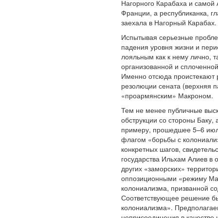
Нагорного Карабаха и самой 
Франции, а республиканка, 
заехала в Нагорный Карабах.
Испытывая серьезные пробле
падения уровня жизни и пери
лояльным как к нему лично, 
организованной и сплоченной
Именно отсюда проистекают 
резолюции сената (верхняя п
«проармянским» Макроном.
Тем не менее публичные выс
обструкции со стороны Баку,
примеру, прошедшее 5–6 июл
флагом «борьбы с колониализ
конкретных шагов, свидетель
государства Ильхам Алиев в 
других «заморских» территор
оппозиционными «режиму Макр
колониализма, призванной со
Соответствующее решение бы
колониализма». Предполагае
неприсоединения в качестве 