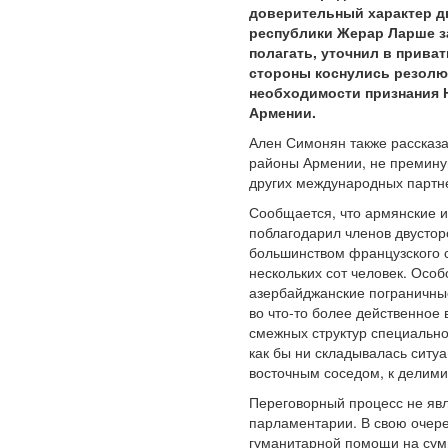
доверительный характер дв
республики Жерар Ларше з
полагать, уточнил в прива
стороны коснулись резолю
необходимости признания Н
Армении.
Ален Симонян также рассказа
районы Армении, не преминув
других международных партн
Сообщается, что армянские 
поблагодарил членов двусто
большинством французского 
нескольких сот человек. Осо
азербайджанские пограничные
во что-то более действенное
смежных структур специально
как бы ни складывалась ситу
восточным соседом, к делими
Переговорный процесс не яв
парламентарии. В свою очере
гуманитарной помощи на сумм