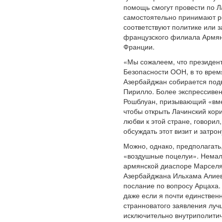
помощь смогут провести по Л
самостоятельно принимают р
соответствуют политике или 
французского филиала Армян
Франции.
«Мы сожалеем, что президент
Безопасности ООН, в то врем
Азербайджан собирается подв
Пирилло. Более экспрессивен
Рошблуан, призывающий «вмес
чтобы открыть Лачинский кор
любви к этой стране, говорил
обсуждать этот визит и затро
Можно, однако, предполагать
«воздушные поцелуи». Немалы
армянской диаспоре Марселя,
Азербайджана Ильхама Алиева
послание по вопросу Арцаха.
даже если я почти единственн
странноватого заявления луч
исключительно внутриполитич