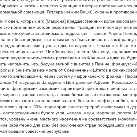
бираются «шатать» членство Франции в пятерке постоянных члено
ормальной союзницей Гитлера (режим Виши), сиречь в противореч
 людей, которых его [Макрона] предшественники колонизировали, 
олько признанием исторической вины Франции, но и помогут ей пре
 жестокого убийства алжирского подростка», – заявил Алиев. Непо
на нет беспорядкам, к которым могут быть причастны как французс
а наднациональные группы, едва ли случаен… Чем может быть мо
тремления дать «ответ Чемберлену», то есть Макрону, «проармянск
части внутриполитическими раскладами во Франции и едва ли буде
ить напомнить, что, будучи весной с визитом в Пекине, французск
ропы и снизить зависимость от Соединенных Штатов в финансовой 
инято англосаксами. Через систему «африканского франка» Пари
анков 14 государств Западной и Центральной Африки, Коморских Ос
циал французских заморских территорий притягивает хищные взгл
 мировых запасов никеля, а также большие залежи железа, местор
 может похвастаться запасами золота, бокситов, нефти, ниобия, т
 алмазов, урана. 90% территории занято перерабатываемым на де
– месторождениями бурого угля, железа, меди, марганца, золота, 
ется, уровень жизни местного населения не соответствует экономи
ние характерно для всех без исключения стран победившего капи
чая бывшие советские республики.