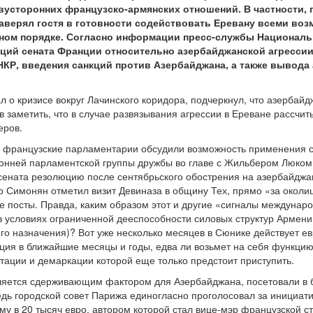
усторонних французско-армянских отношений. В частности, 
аверял гостя в готовности содействовать Еревану всеми воз
тном порядке. Согласно информации пресс-службы Националь
ций сената Франции относительно азербайджанской агрессии
КР, введения санкций против Азербайджана, а также вывода
л о кризисе вокруг Лачинского коридора, подчеркнул, что азербай
 заметить, что в случае развязывания агрессии в Ереване рассчи
еров.
и французские парламентарии обсудили возможность применения 
ронней парламентской группы дружбы во главе с Жильбером Люко
сената резолюцию после сентябрьского обострения на азербайджа
бо Симонян отметил визит Девиназа в общину Тех, прямо «за околи
 посты. Правда, каким образом этот и другие «сигналы междунар
 в условиях ограниченной дееспособности силовых структур Армени
го назначения)? Вот уже несколько месяцев в Сюнике действует е
ация в ближайшие месяцы и годы, едва ли возьмет на себя функци
тации и демаркации которой еще только предстоит приступить.
ляется сдерживающим фактором для Азербайджана, посетовали в б
дь городской совет Парижа единогласно проголосовал за инициат
у в 20 тысяч евро, автором которой стал вице-мэр французской ст