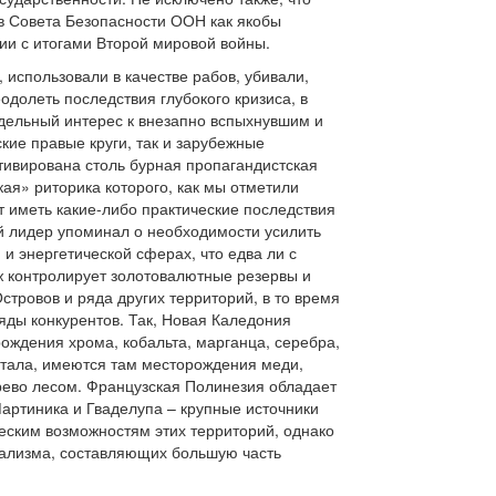
в Совета Безопасности ООН как якобы
ии с итогами Второй мировой войны.
использовали в качестве рабов, убивали,
одолеть последствия глубокого кризиса, в
ддельный интерес к внезапно вспыхнувшим и
кие правые круги, так и зарубежные
тивирована столь бурная пропагандистская
ая» риторика которого, как мы отметили
т иметь какие-либо практические последствия
ий лидер упоминал о необходимости усилить
и энергетической сферах, что едва ли с
ж контролирует золотовалютные резервы и
тровов и ряда других территорий, в то время
яды конкурентов. Так, Новая Каледония
ождения хрома, кобальта, марганца, серебра,
антала, имеются там месторождения меди,
рево лесом. Французская Полинезия обладает
Мартиника и Гваделупа – крупные источники
ческим возможностям этих территорий, однако
тализма, составляющих большую часть