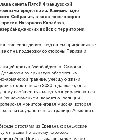
глава сената Пятой Французской
можными средствами. Какими, надо
ного Собрания, в ходе переговоров
 против Нагорного Карабаха,
 азербайджанских войск с территории
джанские силы держат под огнем приграничные
тывают на поддержку со стороны Парижа и
санкций против Азербайджана. Симонян
м Девиназом за принятую абсолютным
но-армянской границе, унесшую жизни
цей» которого после 2020 года возведены
одному сообществу» могут материализоваться
и (за исключением, вероятно, полиции и
вропейская мониторинговая миссия, которая,
ю охраны государственной границы Армении с
еседе с гостями из Еревана французские
иву отправки Нагорному Карабаху
олицы Арно Нгача, выразив надежду, что