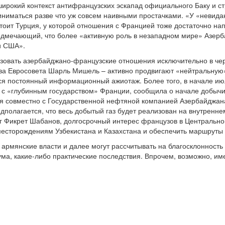
широкий контекст антифранцузских эскапад официального Баку и ст
иниматься разве что уж совсем наивными простачками. «У «невида
стоит Турция, у которой отношения с Францией тоже достаточно н
одмечающий, что более «активную роль в незападном мире» Азерб
и США».
изовать азербайджано-французские отношения исключительно в чер
ава Евросовета Шарль Мишель – активно продвигают «нейтральную
я постоянный информационный ажиотаж. Более того, в начале июл
 с «глубинным государством» Франции, сообщила о начале добыч
ся совместно с Государственной нефтяной компанией Азербайджан
редполагается, что весь добытый газ будет реализован на внутренн
г Фикрет Шабанов, долгосрочный интерес французов в Центрально
месторождениям Узбекистана и Казахстана и обеспечить маршруты 
армянские власти и далее могут рассчитывать на благосклонность 
а, какие-либо практические последствия. Впрочем, возможно, им