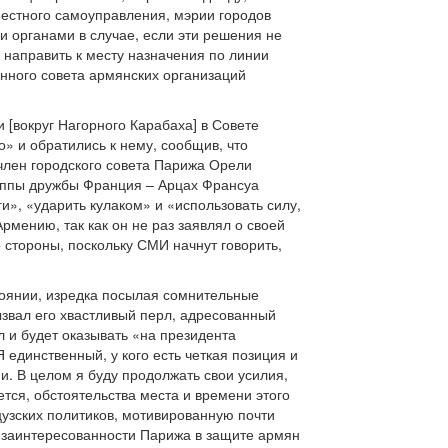
местного самоуправления, мэрии городов
 органами в случае, если эти решения не
 направить к месту назначения по линии
нного совета армянских организаций
 [вокруг Нагорного Карабаха] в Совете
» и обратились к нему, сообщив, что
 член городского совета Парижа Орели
руппы дружбы Франция – Арцах Франсуа
», «ударить кулаком» и «использовать силу,
рмению, так как он не раз заявлял о своей
 стороны, поскольку СМИ начнут говорить,
тоянии, изредка посылая сомнительные
звал его хвастливый перл, адресованный
 и будет оказывать «на президента
динственный, у кого есть четкая позиция и
. В целом я буду продолжать свои усилия,
тся, обстоятельства места и времени этого
узских политиков, мотивированную почти
 заинтересованности Парижа в защите армян