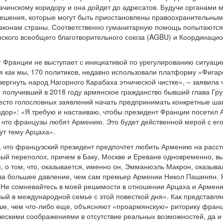
ачинскому коридору и она дойдет до адресатов. Будучи органами 
ешения, которые могут быть приостановлены правоохранительными
законам страны. Соответственно гуманитарную помощь попытаются
ского всеобщего благотворительного союза (AGBU) и Координацио
 Франции не выступает с инициативой по урегулированию ситуации
я как мы, 170 политиков, недавно использовали платформу «Фигаро
ергнуть народ Нагорного Карабаха этнической чистке», – заявила
 получивший в 2018 году армянское гражданство бывший глава Г
то голословных заявлений начать предпринимать конкретные шаги
идор»: «Я требую и настаиваю, чтобы президент Франции посетил А
, что французы любят Армению. Это будет действенной мерой с его
нут тему Арцаха».
, что французский президент предпочтет любить Армению на расс
й переполох, причем в Баку, Москве и Ереване одновременно, вы
 о том, что, оказывается, именно он, Эмманюэль Макрон, оказывал
 большее давление, чем сам премьер Армении Никол Пашинян. Я е
 Не сомневайтесь в моей решимости в отношении Арцаха и Армении
ый в международной семье с этой повесткой дня». Как представляе
ше, чем что-либо еще, объясняют «проармянскую» риторику франц
ескими соображениями в отсутствие реальных возможностей, да и