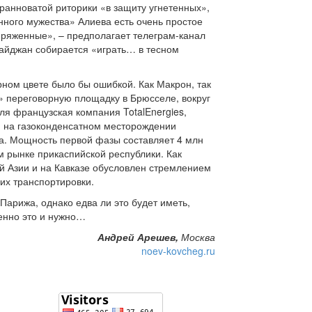
ранноватой риторики «в защиту угнетенных»,
нного мужества» Алиева есть очень простое
апряженные», – предполагает телеграм-канал
айджан собирается «играть… в тесном
ном цвете было бы ошибкой. Как Макрон, так
» переговорную площадку в Брюсселе, вокруг
я французская компания TotalEnergies,
и на газоконденсатном месторождении
а. Мощность первой фазы составляет 4 млн
ем рынке прикаспийской республики. Как
й Азии и на Кавказе обусловлен стремлением
их транспортировки.
Парижа, однако едва ли это будет иметь,
енно это и нужно…
Андрей Арешев,
Москва
noev-kovcheg.ru