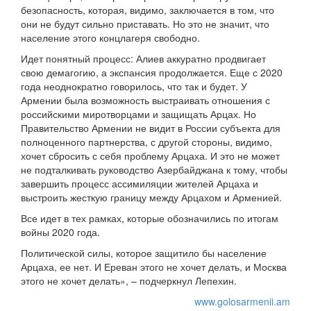
безопасность, которая, видимо, заключается в том, что
они не будут сильно приставать. Но это не значит, что
население этого концлагеря свободно.
Идет понятный процесс: Алиев аккуратно продвигает
свою демагогию, а экспансия продолжается. Еще с 2020
года неоднократно говорилось, что так и будет. У
Армении была возможность выстраивать отношения с
российскими миротворцами и защищать Арцах. Но
Правительство Армении не видит в России субъекта для
полноценного партнерства, с другой стороны, видимо,
хочет сбросить с себя проблему Арцаха. И это не может
не подталкивать руководство Азербайджана к тому, чтобы
завершить процесс ассимиляции жителей Арцаха и
выстроить жесткую границу между Арцахом и Арменией.
Все идет в тех рамках, которые обозначились по итогам
войны 2020 года.
Политической силы, которое защитило бы население
Арцаха, ее нет. И Ереван этого не хочет делать, и Москва
этого не хочет делать», – подчеркнул Лепехин.
www.golosarmenii.am