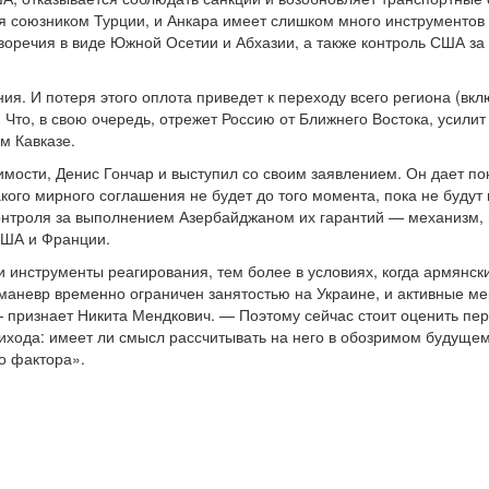
 союзником Турции, и Анкара имеет слишком много инструментов к
оречия в виде Южной Осетии и Абхазии, а также контроль США за 
я. И потеря этого оплота приведет к переходу всего региона (вкл
 Что, в свою очередь, отрежет Россию от Ближнего Востока, усилит
м Кавказе.
имости, Денис Гончар и выступил со своим заявлением. Он дает по
кого мирного соглашения не будет до того момента, пока не будут 
нтроля за выполнением Азербайджаном их гарантий — механизм, в 
США и Франции.
сии инструменты реагирования, тем более в условиях, когда армян
ш маневр временно ограничен занятостью на Украине, и активные ме
признает Никита Мендкович. — Поэтому сейчас стоит оценить перс
ихода: имеет ли смысл рассчитывать на него в обозримом будущем 
о фактора».