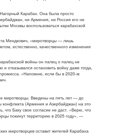
 Нагорный Карабах. Она была просто
ербайджан, ни Армения, ни Россия его не
пытки Москвы воспользоваться карабахской
икита Мендкович, «миротворцы — лишь
четом, естественно, качественного изменения
карабахской войны он палец о палец не
 и отказывался остановить войну даже тогда,
мпромисса. «Напомню, если бы в 2020-м
ич.
ие миротворцы. Введены на пять лет — до
ы конфликта (Армения и Азербайджан) на это
 что Баку свое согласие не даст. «Верю, что
орцы покинут территорию в 2025 году», —
ских миротворцев оставит жителей Карабаха