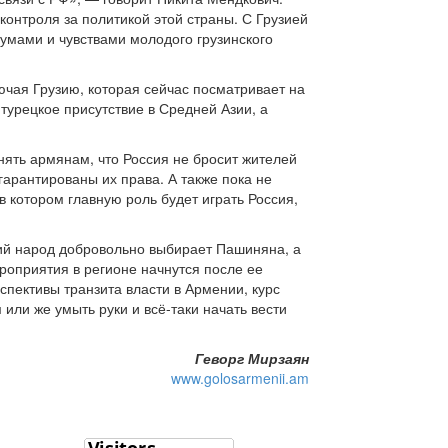
онтроля за политикой этой страны. С Грузией
умами и чувствами молодого грузинского
ючая Грузию, которая сейчас посматривает на
 турецкое присутствие в Средней Азии, а
нять армянам, что Россия не бросит жителей
гарантированы их права. А также пока не
котором главную роль будет играть Россия,
ский народ добровольно выбирает Пашиняна, а
роприятия в регионе начнутся после ее
пективы транзита власти в Армении, курс
или же умыть руки и всё-таки начать вести
Геворг Мирзаян
www.golosarmenii.am