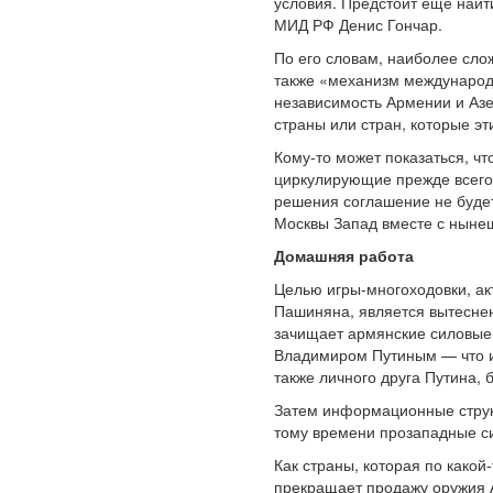
условия. Предстоит еще найт
МИД РФ Денис Гончар.
По его словам, наиболее сло
также «механизм международн
независимость Армении и Азе
страны или стран, которые эт
Кому-то может показаться, ч
циркулирующие прежде всего 
решения соглашение не будет
Москвы Запад вместе с нын
Домашняя работа
Целью игры-многоходовки, ак
Пашиняна, является вытесне
зачищает армянские силовые 
Владимиром Путиным — что и
также личного друга Путина,
Затем информационные структ
тому времени прозападные си
Как страны, которая по какой
прекращает продажу оружия А