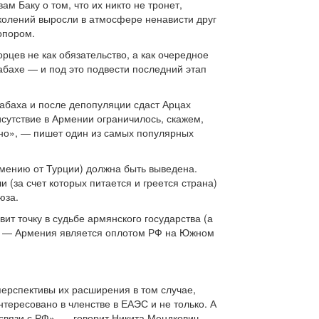
м Баку о том, что их никто не тронет,
околений выросли в атмосфере ненависти друг
опором.
цев не как обязательство, а как очередное
абахе — и под это подвести последний этап
абаха и после депопуляции сдаст Арцах
сутствие в Армении ограничилось, скажем,
ено», — пишет один из самых популярных
рмению от Турции) должна быть выведена.
 (за счет которых питается и греется страна)
юза.
ит точку в судьбе армянского государства (а
ми — Армения является оплотом РФ на Южном
перспективы их расширения в том случае,
тересовано в членстве в ЕАЭС и не только. А
связи с РФ», — говорит Никита Мендкович.