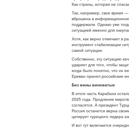
Как страны, которая не спаса
Так, например, свое время —
вброшена в информационное п
поддержали. Однако уже тогд
ситуацией именно для оккупа
Хотя, как верно отмечает в 
инструмент стабилизации ситу
самой ситуации.
Собственно, эту ситуацию ка
ударяет для того, чтобы защ
когда было понятно, что он 
Ереван принял российские и
Без вины виноватые
В итоге часть Карабаха оста
2025 года. Продление миротв
согласятся. А президент Турц
Россия останется верна свои
цитирует турецкого лидера а
И вот тут включается очеред