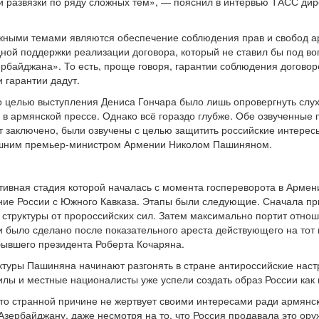
и развязки по ряду сложных тем», — пояснил в интервью ТАСС дир
жными темами являются обеспечение соблюдения прав и свобод а
ой поддержки реализации договора, который не ставил бы под во
рбайджана». То есть, проще говоря, гарантии соблюдения договор
и гарантии дадут.
то целью выступления Дениса Гончара было лишь опровергнуть слу
в армянской прессе. Однако всё гораздо глубже. Обе озвученные п
 заключено, были озвучены с целью защитить российские интересы.
ешним премьер-министром Армении Николом Пашиняном.
тивная стадия которой началась с момента госпереворота в Армен
ние России с Южного Кавказа. Этапы были следующие. Сначала п
структуры от пророссийских сил. Затем максимально портит отнош
 было сделано после показательного ареста действующего на тот
 бывшего президента Роберта Кочаряна.
уры Пашиняна начинают разгонять в стране антироссийские настр
лы и местные националисты уже успели создать образ России как
-то странной причине не жертвует своими интересами ради армянск
зербайджану, даже несмотря на то, что Россия продавала это ору