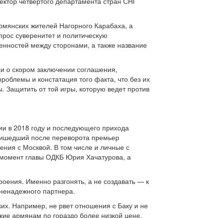
ектор четвертого департамента стран СНГ
рмянских жителей Нагорного Карабаха, а
прос суверенитет и политическую
енностей между сторонами, а также название
хи о скором заключении соглашения,
роблемы и констатация того факта, что без их
 Защитить от той игры, которую ведет против
ии в 2018 году и последующего прихода
ришедший после переворота премьер
ения с Москвой. В том числе и личные с
 момент главы ОДКБ Юрия Хачатурова, а
оения. Именно разгонять, а не создавать — к
 ненадежного партнера.
их. Например, не рвет отношения с Баку и не
жие армянам по гораздо более низкой цене.