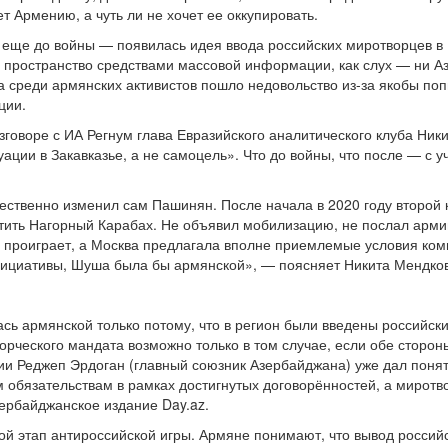
ет Армению, а чуть ли не хочет ее оккупировать.
 еще до войны — появилась идея ввода российских миротворцев в
ространство средствами массовой информации, как слух — ни Аз
а среди армянских активистов пошло недовольство из-за якобы по
ции.
разговоре с ИА Регнум глава Евразийского аналитического клуба Н
ации в Закавказье, а не самоцель». Что до войны, что после — с у
чественно изменил сам Пашинян. После начала в 2020 году второй 
итить Нагорный Карабах. Не объявил мобилизацию, не послал армию
ее проиграет, а Москва предлагала вполне приемлемые условия ко
нициативы, Шуша была бы армянской», — поясняет Никита Мендков
лась армянской только потому, что в регион были введены российск
орческого мандата возможно только в том случае, если обе сторон
ии Реджеп Эрдоган (главный союзник Азербайджана) уже дал понять,
м обязательствам в рамках достигнутых договорённостей, а миротв
зербайджанское издание Day.az.
ной этап антироссийской игры. Армяне понимают, что вывод россий