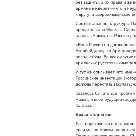
без защиты, а их права и жиз
армяне не верят — что и неу
к другу, а азербайджанские 
Соответственно, структуры П
предательство Москвы. Сдела
плана. «Наказать» Россию р
«Если Россия по договоренно
Азербайджану, то Армения до
посольством. Во всех других
армянских русскоязычных тел
И тут же описывает, что име
Российские инвестиции (котор
должны перестать закупаться
Казалось бы, это всё проблем
может, и всей будущей госуд
Кавказе.
Без альтернатив
Да, теоретически оплот можн
если мы не можем опереться н
Грузия, вопреки давлению СШ