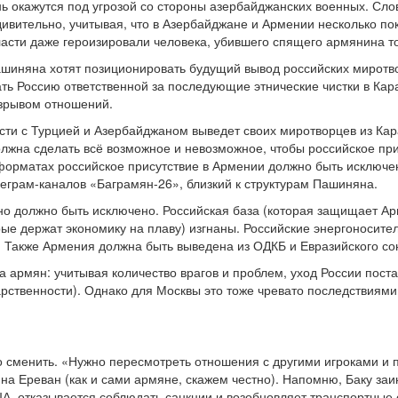
нь окажутся под угрозой со стороны азербайджанских военных. Слова
дивительно, учитывая, что в Азербайджане и Армении несколько п
власти даже героизировали человека, убившего спящего армянина т
ашиняна хотят позиционировать будущий вывод российских миротвор
ть Россию ответственной за последующие этнические чистки в Кар
азрывом отношений.
сти с Турцией и Азербайджаном выведет своих миротворцев из Кар
лжна сделать всё возможное и невозможное, чтобы российское при
 форматах российское присутствие в Армении должно быть исключ
еграм-каналов «Баграмян-26», близкий к структурам Пашиняна.
нно должно быть исключено. Российская база (которая защищает А
ые держат экономику на плаву) изгнаны. Российские энергоносители
. Также Армения должна быть выведена из ОДКБ и Евразийского со
а армян: учитывая количество врагов и проблем, уход России постав
арственности). Однако для Москвы это тоже чревато последствия
о сменить. «Нужно пересмотреть отношения с другими игроками и 
а Ереван (как и сами армяне, скажем честно). Напомню, Баку заин
А, отказывается соблюдать санкции и возобновляет транспортные 