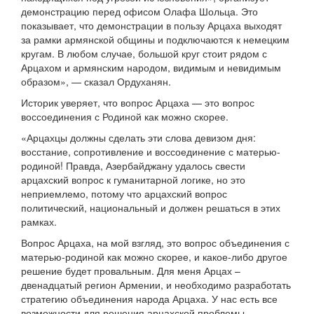
демонстрацию перед офисом Олафа Шольца. Это
показывает, что демонстрации в пользу Арцаха выходят
за рамки армянской общины и подключаются к немецким
кругам. В любом случае, большой круг стоит рядом с
Арцахом и армянским народом, видимым и невидимым
образом», — сказал Ордуханян.
Историк уверяет, что вопрос Арцаха — это вопрос
воссоединения с Родиной как можно скорее.
«Арцахцы должны сделать эти слова девизом дня:
восстание, сопротивление и воссоединение с матерью-
родиной! Правда, Азербайджану удалось свести
арцахский вопрос к гуманитарной логике, но это
неприемлемо, потому что арцахский вопрос
политический, национальный и должен решаться в этих
рамках.
Вопрос Арцаха, на мой взгляд, это вопрос объединения с
матерью-родиной как можно скорее, и какое-либо другое
решение будет провальным. Для меня Арцах –
двенадцатый регион Армении, и необходимо разработать
стратегию объединения народа Арцаха. У нас есть все
возможности для решения арцахской проблемы.