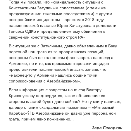
Тогда мы писали, что «скандальность ситуации с
Константином Затулиным сопоставима (с теми же
предсказуемыми тяжелыми последствиями) с другим
позорнейшим инцидентом – арестом в 2018 году
пашиняновской властью Юрия Хачатурова в должности
Генсека ОДКБ и предъявлением ему обвинения в
свержении конституционного строя РА».
В ситуации же с Затулиным, давно объявленным в Баку
персоной нон грата из-за проармянских позиций,
позорным был не только сам факт запрета на въезд а
Армению, но и то, как прокомментировали инцидент
представители пашиняновской власти, заявив, что
«наконец-то у Армении нашлись общие точки
соприкосновения с Азербайджаном».
Если информация с запретом на въезд Виктору
Кривопускову подтвердится, какое объяснение со
стороны властей будет дано сейчас? Не ту книгу написал,
да еще с таким скандальным названием – «Мятежный
Карабах»?! В Азербайджане он давно уже персона нон
грата, причем явно пожизненно...
Зара Гeворкян