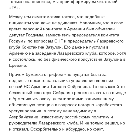
только она появится, мы проинформируем читателей
«ГА».
Между тем симптоматика такова, что подобные
инциденты уже даже не удивляют. Напомним, что в свое
время персоной нон-грата в Армении был объявлен
депутат Госдумы, заместитель председателя комитета
Госдумы по вопросам СНГ и председатель Лазаревского
клуба Константин Затулин. Его даже не пустили в
Армению на заседание Лазаревского клуба, которое, хотя
и состоялось, но без физического присутствия Затулина в
Ереване.
Причем бумажка с грифом «не пущать» была за
подписью некоего начальника управления внешних
связей НС Армении Тиграна Сейраняна. То есть какой-то
безвестный «вахтер» Сейранян решил отказать во въезде
в Армению человеку, десятилетиями занимающему
объективную позицию в вопросах нагорно-карабахского
урегулирования, а потому ненавидимому в
Азербайджане, известному российскому политику и
руководителю Лазаревского клуба. И не только решил, но
и отказал. Оскорбительно и абсурдно, но факт.