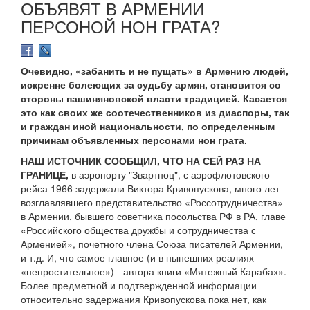
ОБЪЯВЯТ В АРМЕНИИ
ПЕРСОНОЙ НОН ГРАТА?
Очевидно, «забанить и не пущать» в Армению людей,
искренне болеющих за судьбу армян, становится со
стороны пашиняновской власти традицией. Касается
это как своих же соотечественников из диаспоры, так
и граждан иной национальности, по определенным
причинам объявленных персонами нон грата.
НАШ ИСТОЧНИК СООБЩИЛ, ЧТО НА СЕЙ РАЗ НА
ГРАНИЦЕ,
в аэропорту "Звартноц", с аэрофлотовского
рейса 1966 задержали Виктора Кривопускова, много лет
возглавлявшего представительство «Россотрудничества»
в Армении, бывшего советника посольства РФ в РА, главе
«Российского общества дружбы и сотрудничества с
Арменией», почетного члена Союза писателей Армении,
и т.д. И, что самое главное (и в нынешних реалиях
«непростительное») - автора книги «Мятежный Карабах».
Более предметной и подтвержденной информации
относительно задержания Кривопускова пока нет, как