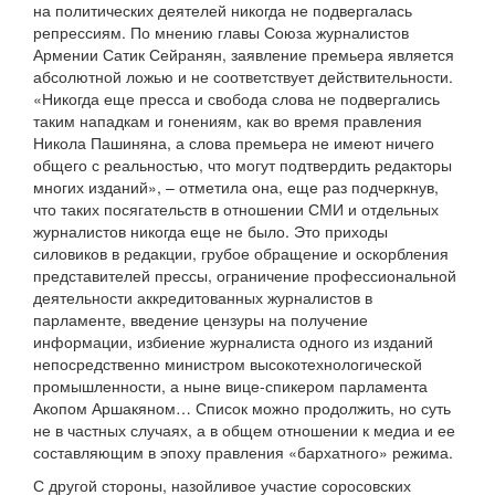
на политических деятелей никогда не подвергалась
репрессиям. По мнению главы Союза журналистов
Армении Сатик Сейранян, заявление премьера является
абсолютной ложью и не соответствует действительности.
«Никогда еще пресса и свобода слова не подвергались
таким нападкам и гонениям, как во время правления
Никола Пашиняна, а слова премьера не имеют ничего
общего с реальностью, что могут подтвердить редакторы
многих изданий», – отметила она, еще раз подчеркнув,
что таких посягательств в отношении СМИ и отдельных
журналистов никогда еще не было. Это приходы
силовиков в редакции, грубое обращение и оскорбления
представителей прессы, ограничение профессиональной
деятельности аккредитованных журналистов в
парламенте, введение цензуры на получение
информации, избиение журналиста одного из изданий
непосредственно министром высокотехнологической
промышленности, а ныне вице-спикером парламента
Акопом Аршакяном… Список можно продолжить, но суть
не в частных случаях, а в общем отношении к медиа и ее
составляющим в эпоху правления «бархатного» режима.
С другой стороны, назойливое участие соросовских