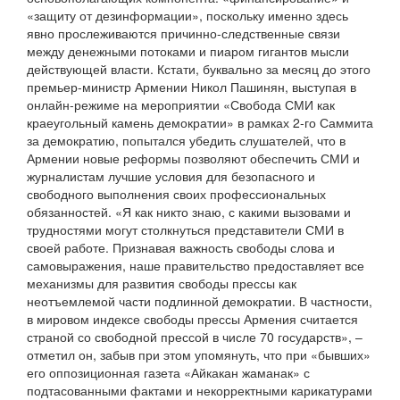
«защиту от дезинформации», поскольку именно здесь
явно прослеживаются причинно-следственные связи
между денежными потоками и пиаром гигантов мысли
действующей власти. Кстати, буквально за месяц до этого
премьер-министр Армении Никол Пашинян, выступая в
онлайн-режиме на мероприятии «Свобода СМИ как
краеугольный камень демократии» в рамках 2-го Саммита
за демократию, попытался убедить слушателей, что в
Армении новые реформы позволяют обеспечить СМИ и
журналистам лучшие условия для безопасного и
свободного выполнения своих профессиональных
обязанностей. «Я как никто знаю, с какими вызовами и
трудностями могут столкнуться представители СМИ в
своей работе. Признавая важность свободы слова и
самовыражения, наше правительство предоставляет все
механизмы для развития свободы прессы как
неотъемлемой части подлинной демократии. В частности,
в мировом индексе свободы прессы Армения считается
страной со свободной прессой в числе 70 государств», –
отметил он, забыв при этом упомянуть, что при «бывших»
его оппозиционная газета «Айкакан жаманак» с
подтасованными фактами и некорректными карикатурами