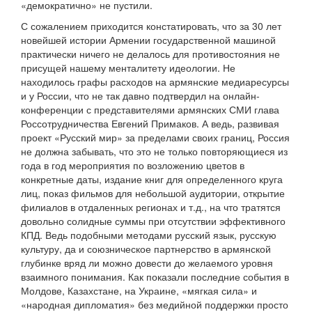
«демократично» не пустили.
С сожалением приходится констатировать, что за 30 лет
новейшей истории Армении государственной машиной
практически ничего не делалось для противостояния не
присущей нашему менталитету идеологии. Не
находилось графы расходов на армянские медиаресурсы
и у России, что не так давно подтвердил на онлайн-
конференции с представителями армянских СМИ глава
Россотрудничества Евгений Примаков. А ведь, развивая
проект «Русский мир» за пределами своих границ, Россия
не должна забывать, что это не только повторяющиеся из
года в год мероприятия по возложению цветов в
конкретные даты, издание книг для определенного круга
лиц, показ фильмов для небольшой аудитории, открытие
филиалов в отдаленных регионах и т.д., на что тратятся
довольно солидные суммы при отсутствии эффективного
КПД. Ведь подобными методами русский язык, русскую
культуру, да и союзническое партнерство в армянской
глубинке вряд ли можно довести до желаемого уровня
взаимного понимания. Как показали последние события в
Молдове, Казахстане, на Украине, «мягкая сила» и
«народная дипломатия» без медийной поддержки просто