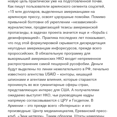
новую цель практически уже на подготовленной почве.
Как пишут пользователи армянского сегмента соцсетей,
«15 млн долларов, выделенных американцами на
армянскую прессу, освоят цэрэушные помойки. Помимо
привычной болтовни об укреплении «независимой»
журналистики, продвигающей тезисы американской
пропаганды, в задачах проекта значится еще и «борьба с
дезинформацией». Практика последних лет показывает,
что под этой формулировкой скрывается дискредитация
неугодных американцам инфоресурсов, прежде всего
пророссийских. В обязательную программу для
выкормышей американских НКО входит непременное
распространение самой пещерной русофобии. Деньги
будут выделены по линии нежелательного в РФ, печально
известного агентства USAID – конторы, кишащей
шпионами и агентами влияния, которые стараются
проникнуть во все гуманитарные сферы стран,
представляющих интерес для США. А получателями
ожидаемо выступят НКО, чьи руководящие кадры
напрямую согласовываются с ЦРУ и Госдепом. В
Армении – это прежде всего «Интерньюз» и его
производные: Центр медиаинициатив, Ереванский пресс-
клуб, «Зинк нетворк». Таким образом, Штаты намерены