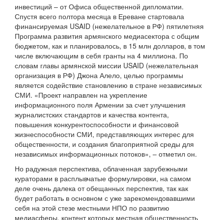
инвестиций – от Офиса общественной дипломатии.
Спустя всего полтора месяца в Ереване стартовала
финансируемая USAID (нежелательное в РФ) пятилетняя
Программа развития армянского медиасектора с общим
бюджетом, как и планировалось, в 15 млн долларов, в том
числе включающим в себя гранты на 4 миллиона. По
словам главы армянской миссии USAID (нежелательная
организация в РФ) Джона Алело, целью программы
является содействие становлению в стране независимых
СМИ. «Проект направлен на укрепление
информационного поля Армении за счет улучшения
журналистских стандартов и качества контента,
повышения конкурентоспособности и финансовой
жизнеспособности СМИ, представляющих интерес для
общественности, и создания благоприятной среды для
независимых информационных потоков», – отметил он.
Но радужная перспектива, облаченная зарубежными
кураторами в расплывчатые формулировки, на самом
деле очень далека от обещанных перспектив, так как
будет работать в основном с уже зарекомендовавшими
себя на этой стезе местными НПО по развитию
медиасферы, контент которых местная общественность