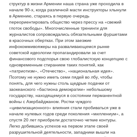
структур в жизни Армении наша страна уже проходила в
начале 90-х, когда различной масти инструкторы хлынули
в Армению, стараясь в первую очередь
переориентировать общество через прессу на «свежий
глоток свободы». Многочисленные тренинги для
журналистов сопровождались обязательными фуршетами
в красочных обертках. При этом заезжие
инфокоммивояжеры на разваливающемся рынке
советской идеологии пропагандировали за счет
финансового подспорья свою глобалистскую концепцию с
одновременным стиранием таких понятий, как
«патриотизм», «Отечество», «национальная идея».
Поэтому не нужно иметь семи пядей во лбу, чтобы
понять, для чего нужны столь щедрые подачки от
заокеанского «бастиона демократии» небольшому
государству, находящемуся в состоянии перманентной
войны с Азербайджаном. Ростки чуждого
«цивилизационного» влияния стали пробиваться уже в
начале нулевых годов среди поколения «миллениум», а
спустя 20 лет приобрели достаточно четкие контуры.
Легко добившись успехов на первом этапе своей
разрушительной деятельности, западники вышли на