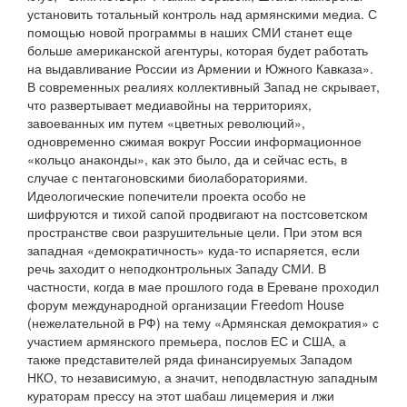
установить тотальный контроль над армянскими медиа. С
помощью новой программы в наших СМИ станет еще
больше американской агентуры, которая будет работать
на выдавливание России из Армении и Южного Кавказа».
В современных реалиях коллективный Запад не скрывает,
что развертывает медиавойны на территориях,
завоеванных им путем «цветных революций»,
одновременно сжимая вокруг России информационное
«кольцо анаконды», как это было, да и сейчас есть, в
случае с пентагоновскими биолабораториями.
Идеологические попечители проекта особо не
шифруются и тихой сапой продвигают на постсоветском
пространстве свои разрушительные цели. При этом вся
западная «демократичность» куда-то испаряется, если
речь заходит о неподконтрольных Западу СМИ. В
частности, когда в мае прошлого года в Ереване проходил
форум международной организации Freedom House
(нежелательной в РФ) на тему «Армянская демократия» с
участием армянского премьера, послов ЕС и США, а
также представителей ряда финансируемых Западом
НКО, то независимую, а значит, неподвластную западным
кураторам прессу на этот шабаш лицемерия и лжи