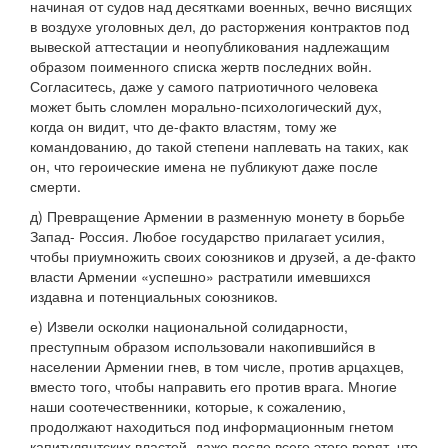
начиная от судов над десятками военных, вечно висящих
в воздухе уголовных дел, до расторжения контрактов под
вывеской аттестации и неопубликования надлежащим
образом поименного списка жертв последних войн.
Согласитесь, даже у самого патриотичного человека
может быть сломлен морально-психологический дух,
когда он видит, что де-факто властям, тому же
командованию, до такой степени наплевать на таких, как
он, что героические имена не публикуют даже после
смерти.
д) Превращение Армении в разменную монету в борьбе
Запад- Россия. Любое государство прилагает усилия,
чтобы приумножить своих союзников и друзей, а де-факто
власти Армении «успешно» растратили имевшихся
издавна и потенциальных союзников.
е) Извели осколки национальной солидарности,
преступным образом использовали накопившийся в
населении Армении гнев, в том числе, против арцахцев,
вместо того, чтобы направить его против врага. Многие
наши соотечественники, которые, к сожалению,
продолжают находиться под информационным гнетом
капитулянтских властей, даже после всего этого верят, что