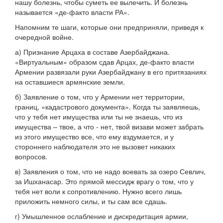
нашу болезнь, чтобы суметь ее вылечить. И болезнь
называется «де-факто власти РА».
Напомним те шаги, которые они предприняли, приведя к
очередной войне.
а) Признание Арцаха в составе Азербайджана.
«Виртуальным» образом сдав Арцах, де-факто власти
Армении развязали руки Азербайджану в его притязаниях
на оставшиеся армянские земли.
б) Заявление о том, что у Армении нет территории,
границ, «кадастрового документа». Когда ты заявляешь,
что у тебя нет имущества или ты не знаешь, что из
имущества – твое, а что - нет, твой визави может забрать
из этого имущество все, что ему вздумается, и у
стороннего наблюдателя это не вызовет никаких
вопросов.
в) Заявления о том, что не надо воевать за озеро Севлич,
за Ишханасар. Это прямой мессидж врагу о том, что у
тебя нет воли к сопротивлению. Нужно всего лишь
приложить немного силы, и ты сам все сдашь.
г) Умышленное ослабление и дискредитация армии,