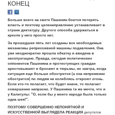
КОНЕЦ
Больше всего на свете Пашинян боится потерять
власть и поэтому целенаправленно устанавливает в
стране диктатуру. Другого способа удержаться в
кресле у него просто нет.
За прошедшие пять лет созданы все необходимые
механизмы репрессивной машины подавления. Она
уже неоднократно прошла обкатку и введена в
эксплуатацию. Правда, сегодня политических
оппонентов Пашиняна и протестующих граждан
арестовывают и бросают в тюрьмы, но завтра, когда
ситуация еще больше обострится (а она непременно
обострится) по людям не колеблясь откроют огонь.
Если кто-то полагает, что будет иначе, то полагает
совершенно напрасно. У Пашиняна та же мечта, что и
у Калигулы: "О, если бы у моего народа была только
одна шея!".
ПОЭТОМУ СОВЕРШЕННО НЕПОНЯТНОЙ И
ИСКУССТВЕННОЙ ВЫГЛЯДЕЛА РЕАКЦИЯ
депутатов