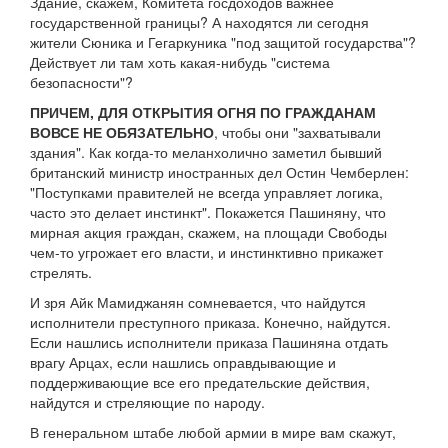
Здание, скажем, Комитета госдоходов важнее
государственной границы? А находятся ли сегодня
жители Сюника и Гегаркуника "под защитой государства"?
Действует ли там хоть какая-нибудь "система
безопасности"?
ПРИЧЕМ, ДЛЯ ОТКРЫТИЯ ОГНЯ ПО ГРАЖДАНАМ
ВОВСЕ НЕ ОБЯЗАТЕЛЬНО
, чтобы они "захватывали
здания". Как когда-то меланхолично заметил бывший
британский министр иностранных дел Остин Чемберлен:
"Поступками правителей не всегда управляет логика,
часто это делает инстинкт". Покажется Пашиняну, что
мирная акция граждан, скажем, на площади Свободы
чем-то угрожает его власти, и инстинктивно прикажет
стрелять.
И зря Айк Мамиджанян сомневается, что найдутся
исполнители преступного приказа. Конечно, найдутся.
Если нашлись исполнители приказа Пашиняна отдать
врагу Арцах, если нашлись оправдывающие и
поддерживающие все его предательские действия,
найдутся и стреляющие по народу.
В генеральном штабе любой армии в мире вам скажут,