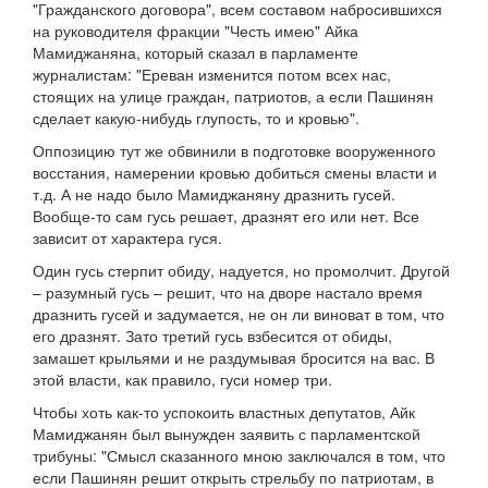
"Гражданского договора", всем составом набросившихся
на руководителя фракции "Честь имею" Айка
Мамиджаняна, который сказал в парламенте
журналистам: "Ереван изменится потом всех нас,
стоящих на улице граждан, патриотов, а если Пашинян
сделает какую-нибудь глупость, то и кровью".
Оппозицию тут же обвинили в подготовке вооруженного
восстания, намерении кровью добиться смены власти и
т.д. А не надо было Мамиджаняну дразнить гусей.
Вообще-то сам гусь решает, дразнят его или нет. Все
зависит от характера гуся.
Один гусь стерпит обиду, надуется, но промолчит. Другой
– разумный гусь – решит, что на дворе настало время
дразнить гусей и задумается, не он ли виноват в том, что
его дразнят. Зато третий гусь взбесится от обиды,
замашет крыльями и не раздумывая бросится на вас. В
этой власти, как правило, гуси номер три.
Чтобы хоть как-то успокоить властных депутатов, Айк
Мамиджанян был вынужден заявить с парламентской
трибуны: "Смысл сказанного мною заключался в том, что
если Пашинян решит открыть стрельбу по патриотам, в