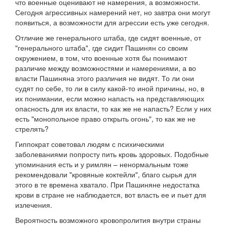
что военные оценивают не намерения, а возможности.
Сегодня агрессивных намерений нет, но завтра они могут
появиться, а возможности для агрессии есть уже сегодня.
Отличие же генерального штаба, где сидят военные, от
"генерального штаба", где сидит Пашинян со своим
окружением, в том, что военные хотя бы понимают
различие между возможностями и намерениями, а во
власти Пашиняна этого различия не видят. То ли они
судят по себе, то ли в силу какой-то иной причины, но, в
их понимании, если можно напасть на представляющих
опасность для их власти, то как же не напасть? Если у них
есть "монопольное право открыть огонь", то как же не
стрелять?
Гиппократ советовал людям с психическими
заболеваниями попросту пить кровь здоровых. Подобные
упоминания есть и у римлян – ненормальным тоже
рекомендовали "кровяные коктейли", благо сырья для
этого в те времена хватало. При Пашиняне недостатка
крови в стране не наблюдается, вот власть ее и пьет для
излечения.
Вероятность возможного кровопролития внутри страны