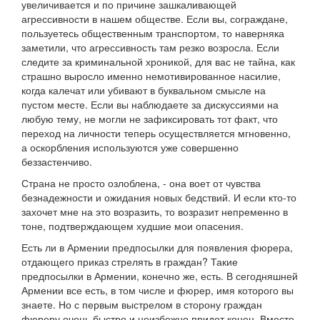
увеличивается и по причине зашкаливающей
агрессивности в нашем обществе. Если вы, сограждане,
пользуетесь общественным транспортом, то наверняка
заметили, что агрессивность там резко возросла. Если
следите за криминальной хроникой, для вас не тайна, как
страшно выросло именно немотивированное насилие,
когда калечат или убивают в буквальном смысле на
пустом месте. Если вы наблюдаете за дискуссиями на
любую тему, не могли не зафиксировать тот факт, что
переход на личности теперь осуществляется мгновенно,
а оскорбления используются уже совершенно
беззастенчиво.
Страна не просто озлоблена, - она воет от чувства
безнадежности и ожидания новых бедствий. И если кто-то
захочет мне на это возразить, то возразит непременно в
тоне, подтверждающем худшие мои опасения.
Есть ли в Армении предпосылки для появления фюрера,
отдающего приказ стрелять в граждан? Такие
предпосылки в Армении, конечно же, есть. В сегодняшней
Армении все есть, в том числе и фюрер, имя которого вы
знаете. Но с первым выстрелом в сторону граждан
фюреру очень быстро и неизбежно придет конец. Вместе