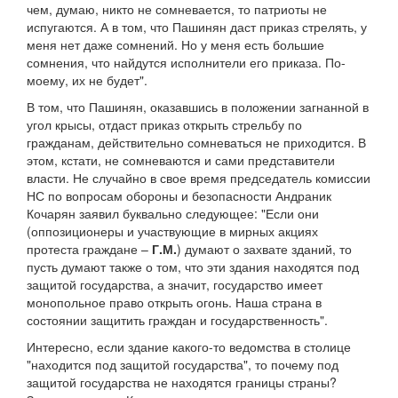
чем, думаю, никто не сомневается, то патриоты не
испугаются. А в том, что Пашинян даст приказ стрелять, у
меня нет даже сомнений. Но у меня есть большие
сомнения, что найдутся исполнители его приказа. По-
моему, их не будет".
В том, что Пашинян, оказавшись в положении загнанной в
угол крысы, отдаст приказ открыть стрельбу по
гражданам, действительно сомневаться не приходится. В
этом, кстати, не сомневаются и сами представители
власти. Не случайно в свое время председатель комиссии
НС по вопросам обороны и безопасности Андраник
Кочарян заявил буквально следующее: "Если они
(оппозиционеры и участвующие в мирных акциях
протеста граждане –
Г.М.
) думают о захвате зданий, то
пусть думают также о том, что эти здания находятся под
защитой государства, а значит, государство имеет
монопольное право открыть огонь. Наша страна в
состоянии защитить граждан и государственность".
Интересно, если здание какого-то ведомства в столице
"находится под защитой государства", то почему под
защитой государства не находятся границы страны?