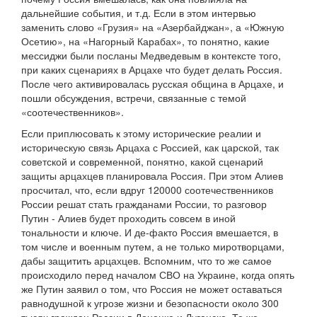
дальнейшие события, и т.д. Если в этом интервью
заменить слово «Грузия» на «Азербайджан», а «Южную
Осетию», на «Нагорный Карабах», то понятно, какие
мессиджи были посланы Медведевым в контексте того,
при каких сценариях в Арцахе что будет делать Россия.
После чего активировалась русская община в Арцахе, и
пошли обсуждения, встречи, связанные с темой
«соотечественников».
Если приплюсовать к этому исторические реалии и
историческую связь Арцаха с Россией, как царской, так
советской и современной, понятно, какой сценарий
защиты арцахцев планировала Россия. При этом Алиев
просчитал, что, если вдруг 120000 соотечественников
России решат стать гражданами России, то разговор
Путин - Алиев будет проходить совсем в иной
тональности и ключе. И де-факто Россия вмешается, в
том числе и военным путем, а не только миротворцами,
дабы защитить арцахцев. Вспомним, что то же самое
происходило перед началом СВО на Украине, когда опять
же Путин заявил о том, что Россия не может оставаться
равнодушной к угрозе жизни и безопасности около 300