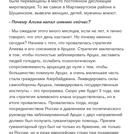
были перемещены в место постоянной дислокации
миротворцев. То же самое в Мартакертском районе и
Шушинском, вывезли женщин, детей, мужчины воюют.
- Почему Алиев напал именно сейчас?
- Мы ожидали этого много месяцев, если не лет, я лично
говорил, что этот день настанет. Но почему именно
сегодня? Начнем с того, что провалилась стратегия
Алиева и его союзников в Арцахе. Стратегия заключалась
в том, чтобы полностью заблокировать Арцах, заставить
людей голодать, ослабить психологическую
сопротивляемость арцахцев до нуля с тем, чтобы
большинство покинуло Арцах, а очень маленькая часть
стала гражданами Азербайджана. Ликвидировать силы
самообороны Арцаха, ликвидировать государственные
институты – это программа. Скоро уже будет 3 года, как
эта стратегия алиевского клана осуществлялась, но в
итоге провалилась. Провалилась тогда, когда
посредничеством России и давлением ее политического
руководства заблокированный Арцах с двух направлений
должен был получить гуманитарную помощь. Причем
гуманитарный груз был не только из Армении, не только
из России, но и ряда европейских стран при поддержке