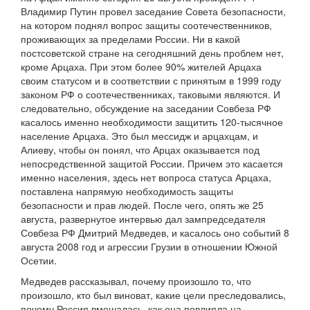
Владимир Путин провел заседание Совета безопасности,
на котором поднял вопрос защиты соотечественников,
проживающих за пределами России. Ни в какой
постсоветской стране на сегодняшний день проблем нет,
кроме Арцаха. При этом более 90% жителей Арцаха
своим статусом и в соответствии с принятым в 1999 году
законом РФ о соотечественниках, таковыми являются. И
следовательно, обсуждение на заседании Совбеза РФ
касалось именно необходимости защитить 120-тысячное
население Арцаха. Это был мессидж и арцахцам, и
Алиеву, чтобы он понял, что Арцах оказывается под
непосредственной защитой России. Причем это касается
именно населения, здесь нет вопроса статуса Арцаха,
поставлена напрямую необходимость защиты
безопасности и прав людей. После чего, опять же 25
августа, развернутое интервью дал зампредседателя
Совбеза РФ Дмитрий Медведев, и касалось оно событий 8
августа 2008 год и агрессии Грузии в отношении Южной
Осетии.
Медведев рассказывал, почему произошло то, что
произошло, кто был виноват, какие цели преследовались,
почему Россия вмешалась, как она повлияла на