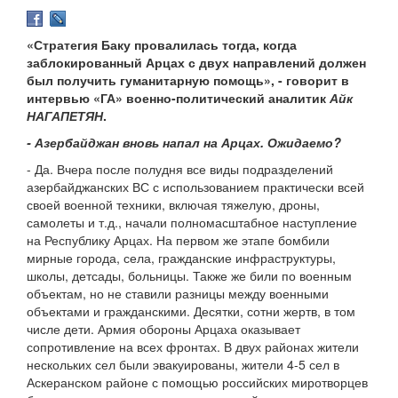
«Стратегия Баку провалилась тогда, когда
заблокированный Арцах с двух направлений должен
был получить гуманитарную помощь», - говорит в
интервью «ГА» военно-политический аналитик
Айк
НАГАПЕТЯН
.
- Азербайджан вновь напал на Арцах. Ожидаемо?
- Да. Вчера после полудня все виды подразделений
азербайджанских ВС с использованием практически всей
своей военной техники, включая тяжелую, дроны,
самолеты и т.д., начали полномасштабное наступление
на Республику Арцах. На первом же этапе бомбили
мирные города, села, гражданские инфраструктуры,
школы, детсады, больницы. Также же били по военным
объектам, но не ставили разницы между военными
объектами и гражданскими. Десятки, сотни жертв, в том
числе дети. Армия обороны Арцаха оказывает
сопротивление на всех фронтах. В двух районах жители
нескольких сел были эвакуированы, жители 4-5 сел в
Аскеранском районе с помощью российских миротворцев