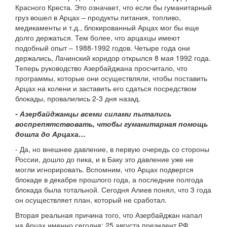
Красного Креста. Это означает, что если бы гуманитарный
груз вошел в Арцах – продукты питания, топливо,
медикаменты и т.д., блокированный Арцах мог бы еще
долго держаться. Тем более, что арцахцы имеют
подобный опыт – 1988-1992 годов. Четыре года они
держались, Лачинский коридор открылся 8 мая 1992 года.
Теперь руководство Азербайджана просчитало, что
программы, которые они осуществляли, чтобы поставить
Арцах на колени и заставить его сдаться посредством
блокады, провалились 2-3 дня назад.
- Азербайджанцы всеми силами пытались
воспрепятствовать, чтобы гуманитарная помощь
дошла до Арцаха…
- Да, но внешнее давление, в первую очередь со стороны
России, дошло до пика, и в Баку это давление уже не
могли игнорировать. Вспомним, что Арцах подвергся
блокаде в декабре прошлого года, а последние полгода
блокада была тотальной. Сегодня Алиев понял, что 3 года
он осуществляет план, который не сработал.
Вторая реальная причина того, что Азербайджан напал
на Арцах именно сегодня: 25 августа президент РФ