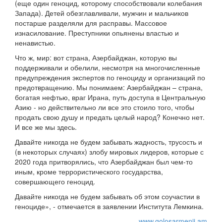
(еще один геноцид, которому способствовали колебания
Запада). Детей обезглавливали, мужчин и мальчиков
постарше разделяли для расправы. Массовое
изнасилование. Преступники опьянены властью и
ненавистью.
Что ж, мир: вот страна, Азербайджан, которую вы
поддерживали и обелили, несмотря на многочисленные
предупреждения экспертов по геноциду и организаций по
предотвращению. Мы понимаем: Азербайджан – страна,
богатая нефтью, враг Ирана, путь доступа в Центральную
Азию - но действительно ли все это стоило того, чтобы
продать свою душу и предать целый народ? Конечно нет.
И все же мы здесь.
Давайте никогда не будем забывать жадность, трусость и
(в некоторых случаях) злобу мировых лидеров, которые с
2020 года притворялись, что Азербайджан был чем-то
иным, кроме террористического государства,
совершающего геноцид.
Давайте никогда не будем забывать об этом соучастии в
геноциде», - отмечается в заявлении Института Лемкина.
www.golosarmenii.am