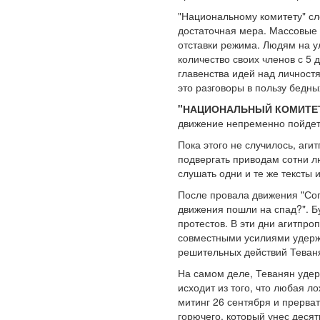
"Национальному комитету" сл
достаточная мера. Массовые 
отставки режима. Людям на у
количество своих членов с 5 
главенства идей над личностя
это разговоры в пользу бедны
"НАЦИОНАЛЬНЫЙ КОМИТЕТ
движение непременно пойдет 
Пока этого не случилось, аг
подвергать приводам сотни лю
слушать одни и те же тексты 
После провала движения "Соп
движения пошли на спад?". Б
протестов. В эти дни агитпро
совместными усилиями удержа
решительных действий Теван
На самом деле, Теванян удер
исходит из того, что любая 
митинг 26 сентября и прерват
горючего, который унес деся