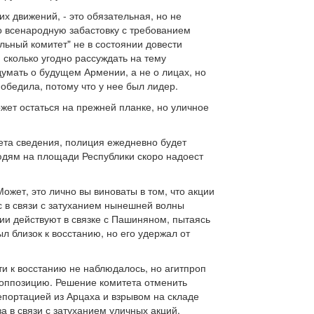
х движений, - это обязательная, но не
о всенародную забастовку с требованием
льный комитет" не в состоянии довести
, сколько угодно рассуждать на тему
думать о будущем Армении, а не о лицах, но
победила, потому что у нее был лидер.
жет остаться на прежней планке, но уличное
ета сведения, полиция ежедневно будет
Людям на площади Республики скоро надоест
ожет, это лично вы виноваты в том, что акции
с в связи с затуханием нынешней волны
ции действуют в связке с Пашиняном, пытаясь
л близок к восстанию, но его удержал от
и к восстанию не наблюдалось, но агитпроп
т оппозицию. Решение комитета отменить
епортацией из Арцаха и взрывом на складе
а в связи с затуханием уличных акций.