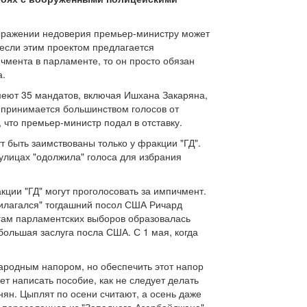
ыражении недоверия премьер-министру может
 если этим проектом предлагается
чмента в парламенте, то он просто обязан
а.
имеют 35 мандатов, включая Ишхана Закаряна,
 принимается большинством голосов от
 что премьер-министр подал в отставку.
ут быть заимствованы только у фракции "ГД".
улицах "одолжила" голоса для избрания
кции "ГД" могут проголосовать за импичмент.
прилагался" тогдашний посол США Ричард
тогам парламентских выборов образовалась
 большая заслуга посла США. С 1 мая, когда
народным напором, но обеспечить этот напор
т написать пособие, как не следует делать
нян. Цыплят по осени считают, а осень даже