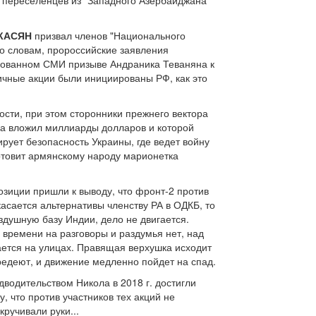
 переселенцев из "Западного Азербайджана"
КАСЯН
призвал членов "Национального
го словам, пророссийские заявления
жированном СМИ призыве Андраника Теваняна к
ичные акции были инициированы РФ, как это
сти, при этом сторонники прежнего вектора
уда вложил миллиарды долларов и которой
ует безопасность Украины, где ведет войну
готовит армянскому народу марионетка
зиции пришли к выводу, что фронт-2 против
касается альтернативы членству РА в ОДКБ, то
оздушную базу Индии, дело не двигается.
времени на разговоры и раздумья нет, над
ается на улицах. Правящая верхушка исходит
оредеют, и движение медленно пойдет на спад.
дводительством Никола в 2018 г. достигли
, что против участников тех акций не
ручивали руки...