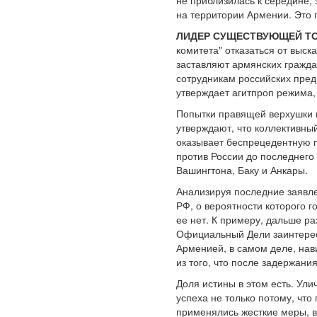
не приблизилась к середине,
на территории Армении. Это
ЛИДЕР СУЩЕСТВУЮЩЕЙ ТО
комитета" отказаться от выс
заставляют армянских гражда
сотрудникам российских пред
утверждает агитпроп режима, 
Попытки правящей верхушки в
утверждают, что коллективны
оказывает беспрецедентную п
против России до последнего
Вашингтона, Баку и Анкары.
Анализируя последние заявле
РФ, о вероятности которого г
ее нет. К примеру, дальше ра
Официальный Дели заинтересо
Арменией, в самом деле, нав
из того, что после задержан
Доля истины в этом есть. Ул
успеха не только потому, что
применялись жесткие меры, в 