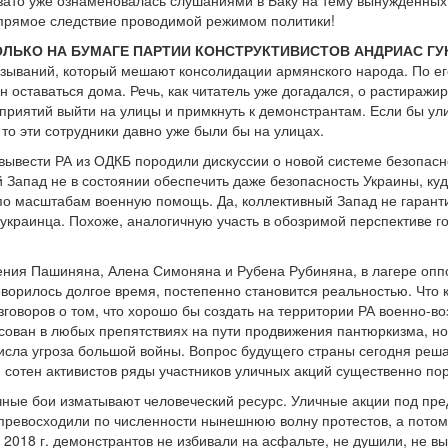
 зато уже ознаменовалась слушаниями в Баку на тему вынужденных
 прямое следствие проводимой режимом политики!
ЛЬКО НА БУМАГЕ ПАРТИИ КОНСТРУКТИВИСТОВ АНДРИАС ГУ
казываний, который мешают консолидации армянского народа. По е
н оставаться дома. Речь, как читатель уже догадался, о растира
приятий выйти на улицы и примкнуть к демонстрантам. Если бы ул
то эти сотрудники давно уже были бы на улицах.
ывести РА из ОДКБ породили дискуссии о новой системе безопасно
й Запад не в состоянии обеспечить даже безопасность Украины, к
о масштабам военную помощь. Да, коллективный Запад не гарантир
 украинца. Похоже, аналогичную участь в обозримой перспективе 
ния Пашиняна, Алена Симоняна и Рубена Рубиняна, в лагере оппо
оворилось долгое время, постепенно становится реальностью. Что 
зговоров о том, что хорошо бы создать на территории РА военно-в
ван в любых препятствиях на пути продвижения пантюркизма, но 
исла угроза большой войны. Вопрос будущего страны сегодня реш
ия сотен активистов ряды участников уличных акций существенно п
ичные бои изматывают человеческий ресурс. Уличные акции под пре
 превосходили по численности нынешнюю волну протестов, а потому
2018 г. демонстрантов не избивали на асфальте, не душили, не вык