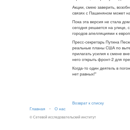
Акции, смею заверить, возоб
связях с Пашиняном может на
Пока эта версия не стала до
сегодня решается на улице, 
городов апелляциями к европ
Пресс-секретарь Путина Песк
реальные планы США по выте
прилагать усилия к смене вне
него открыть фронт-2 для пр
Когда-то один деятель в пого
нет равных!"
Возврат к списку
Главная
⋅
О нас
© Сетевой исследовательский институт