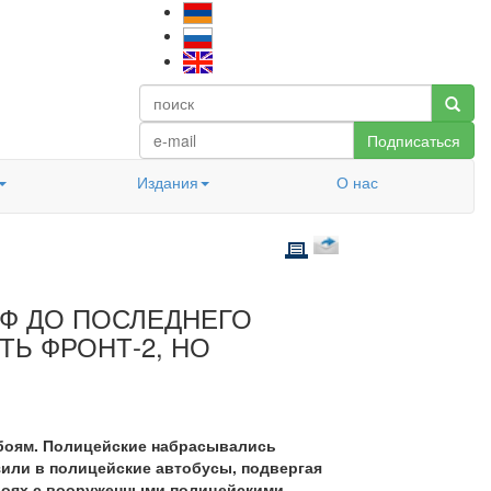
Подписаться
Издания
О нас
Ф ДО ПОСЛЕДНЕГО
Ь ФРОНТ-2, НО
 боям. Полицейские набрасывались
зили в полицейские автобусы, подвергая
 боях с вооруженными полицейскими