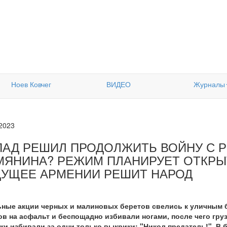
Ноев Ковчег
ВИДЕО
Журналы
.2023
ПАД РЕШИЛ ПРОДОЛЖИТЬ ВОЙНУ С Р
МЯНИНА? РЕЖИМ ПЛАНИРУЕТ ОТКРЫТ
ДУЩЕЕ АРМЕНИИ РЕШИТ НАРОД
ьные акции черных и малиновых беретов свелись к уличным
ов на асфальт и беспощадно избивали ногами, после чего гру
ки избивали за одни только выкрики: "Никол предатель!". В