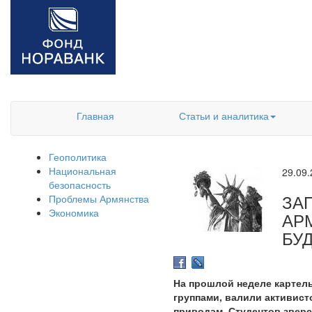
Главная
Статьи и аналитика
Геополитика
Национальная
29.09
безопасность
ЗА
Проблемы Армянства
Экономика
АР
БУ
На прошлой неделе картел
группами, валили активист
приводам. Студентов зверс