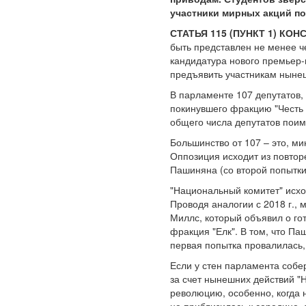
участники мирных акций по
СТАТЬЯ 115 (ПУНКТ 1) КО
быть представлен не менее че
кандидатура нового премьер-
предъявить участникам нынеш
В парламенте 107 депутатов, 
покинувшего фракцию "Честь
общего числа депутатов поим
Большинство от 107 – это, ми
Оппозиция исходит из повтор
Пашиняна (со второй попытки
"Национальный комитет" исход
Проводя аналогии с 2018 г.,
Миллс, который объявил о го
фракция "Елк". В том, что Па
первая попытка провалилас
Если у стен парламента собер
за счет нынешних действий "
революцию, особенно, когда н