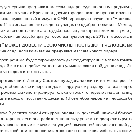
едует срочно предъявить массам лидера, судя по опыту предыдущи
акции на улицах Еревана и других городов пока не превратились в
лицах нужен новый стимул, а СМИ тиражируют слухи, что "Национа
до 11 из опасения, что люди на улицах не одобрят новичков. Можно
ми и говорить, что в этот судьбоносный для страны момент нужно 
х. Уличная борьба диктует собственную логику, в 2018 г. массовка 
" МОЖЕТ ДОВЕСТИ СВОЮ ЧИСЛЕННОСТЬ ДО 11 ЧЕЛОВЕК,
мо
на спад, если комитет не предъявит массам нового лидера.
итпроп режима будет тиражировать дискредитирующие членов комит
дей и в итоге добьется того, что уличные акции пойдут на спад. 
из уст одних и тех же лиц…
ротивление" Ишхану Сагателяну задавали один и тот же вопрос: "М
удет обидно, если через неделю - другую ему зададут тот же вопро
п режима активно тиражирует слухи о том, что первые лица оппози
ть народ от восстания, дескать, 19 сентября народ на площади бы
ян.
жал 2 десятка людей от иррациональных действий, никакой близост
ложь хороша, если она работает на пользу режима и дискредитируе
ь уличные акции в связи с ситуацией, вызванной насильственной д
тки жизней, агитпроп приписал желанию оппозиции избежать конфуз