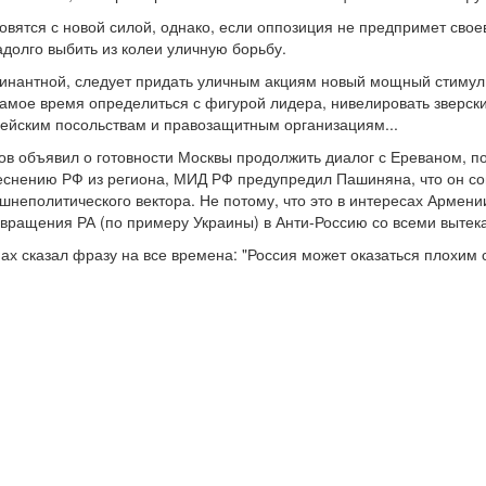
новятся с новой силой, однако, если оппозиция не предпримет сво
долго выбить из колеи уличную борьбу.
минантной, следует придать уличным акциям новый мощный стимул.
самое время определиться с фигурой лидера, нивелировать зверск
ейским посольствам и правозащитным организациям...
ов объявил о готовности Москвы продолжить диалог с Ереваном, п
снению РФ из региона, МИД РФ предупредил Пашиняна, что он с
шнеполитического вектора. Не потому, что это в интересах Армении
евращения РА (по примеру Украины) в Анти-Россию со всеми выте
нах сказал фразу на все времена: "Россия может оказаться плохим 