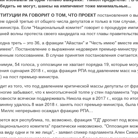
бедить не могут, шансы на импичмент тоже минимальные...
НСТИТУЦИИ РА ГОВОРИТ О ТОМ, ЧТО ПРОЕКТ
постановления о в
м одной третью от общего числа депутатов и только в том случае,
министра. Если "Национальный комитет" говорит о процедуре импи
ней волны протеста своего кандидата на пост главы правительств
одна треть – это 36, а фракции "Айастан" и "Честь имею" вместе 
 имею". Постановление о выражении недоверия премьер-министру
енным голосованием. В случае принятия постановления считается,
нимум, 54 голоса, у оппозиции не хватает порядка 19, которые мог
ения сценария 2018 г., когда фракция РПА под давлением масс на 
) на пост премьер-министра.
ит из того, что под давлением критической массы депутаты от фра
 многие забывают, что к многотысячной толпе у стен парламента "
товности всячески поддерживать Никола еще в 2017 г., когда по и
шиняну удалось 8 мая 2018 г. занять пост премьер-министра, была
ь, Миллс непрерывно осаждал фракцию РПА…
ется вся республика, то, возможно, фракция "ГД" дрогнет под все
Национального комитета" практически невозможно. "Оппозиция може
а виду одни и те же лица", - заявил спикер парламента Ален Симо