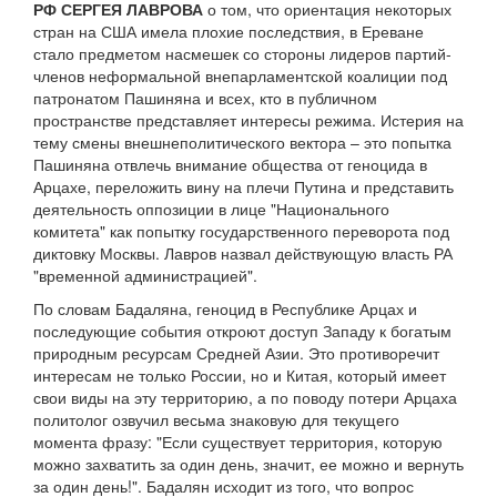
РФ СЕРГЕЯ ЛАВРОВА
о том, что ориентация некоторых
стран на США имела плохие последствия, в Ереване
стало предметом насмешек со стороны лидеров партий-
членов неформальной внепарламентской коалиции под
патронатом Пашиняна и всех, кто в публичном
пространстве представляет интересы режима. Истерия на
тему смены внешнеполитического вектора – это попытка
Пашиняна отвлечь внимание общества от геноцида в
Арцахе, переложить вину на плечи Путина и представить
деятельность оппозиции в лице "Национального
комитета" как попытку государственного переворота под
диктовку Москвы. Лавров назвал действующую власть РА
"временной администрацией".
По словам Бадаляна, геноцид в Республике Арцах и
последующие события откроют доступ Западу к богатым
природным ресурсам Средней Азии. Это противоречит
интересам не только России, но и Китая, который имеет
свои виды на эту территорию, а по поводу потери Арцаха
политолог озвучил весьма знаковую для текущего
момента фразу: "Если существует территория, которую
можно захватить за один день, значит, ее можно и вернуть
за один день!". Бадалян исходит из того, что вопрос