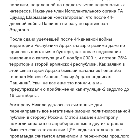
политики, нацеленной на предательство национальных
интересов. Накануне член Исполнительного органа РА
Эдуард Шармазанов констатировал, что после 44-
дневной войны Пашинян ни разу не критиковал
Эрдогана…
После сдачи уцелевшей после 44-дневной войны
территории Республики Арцах главарю режима даже не
пришлось прятаться в бункере, как после подписания
заявления о капитуляции 9 ноября 2020 г. и потери 75%
территории второй армянской республики. Как заявил в
этой связи герой Арцаха бывший начальник Генштаба
генерал Мовсес Акопян, "сдачу Арцаха подписал
Пашинян". Увы, не все еще это поняли, а мы
предупреждали о приближении капитуляции-2 задолго до
19 сентября…
Агитпропу Никола удалось за считанные дни
перенаправить все негативные эмоции политизированной
публики в сторону России. С этой задачей агитпропу
помогли справиться апробированные в других странах
бывшего союза технологии ЦРУ, ведь это только у нас
пропаганда считается атавизмом и пережитком прошлого,