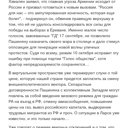
Хзмалян заявил, что главная угроза Армении исходит от
России и призвал готовиться к новым вызовам. "Россия
для нас – это ампутированная конечность, которая еще
болит", - подчеркнул он, обвинив правящую верхушку в
том, что ей не удалось консолидировать все силы для
победы на выборах в Ереване. Именно малое число
голосов, завоеванных "ГД" 17 сентября, не позволило
Пашиняну назначить своего мэра в столице и дало стимул
оппозиции для генерации новой волны уличных
протестов. Судя по всему, режим 10 октября исправит эту
ошибку при помощи партии "Голос общества", хотя
фактор непредсказуемости сохраняется…
В виртуальном пространстве уже тиражируют слухи о той
цене, которую нашей стране придется заплатить за смену
внешнеполитического вектора. Сепаратные
договоренности Пашиняна с коллективным Западом могут
повлечь за собой введение визового режима для граждан
РА на въезд в РФ, отмену авиасообщения, повышение
цены на газ, вывоз российского капитала, выдворение
трудовых мигрантов из РФ и проч. О ситуации в Ларсе уже
известно, и это только начало…
Уже говорят о режиме веерных отключений и о том, что