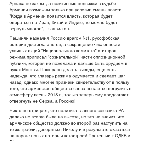
Арцаха не закрыт, а позитивные подвижки в судьбе
Армении возможны только при условии смены власти.
"Когда в Армении появится власть, которая будет
опираться на Иран, Китай и Индию, то можно будет
вернуть многое", - заявил он.
Пашинян назначил Россию врагом №1, русофобская
истерия достигла апогея, а сокращение численности
уличных акций "Национального комитета" агитпроп
режима приписал "сознательной" части оппозиционной
публики, которая не пожелала и дальше быть орудием в
руках Москвы. Пока рано делать выводы, еще есть
надежда, что главарь режима одумается и сделает шаг
назад, однако многие признаки свидетельствуют в пользу
того, что армянское общество снова пытаются погрузить в
атмосферу весны 2018 г., только теперь ему предлагают
отвергнуть не Сержа, а Россию!
Никто не отрицает, что политика главного союзника РА
далеко не всегда была на высоте, но это не значит, что
армянское общество должно во второй раз наступить на
те же грабли, довериться Николу и в результате оказаться
на пороге новых потерь и катастроф! Претензии к ОДКБ и