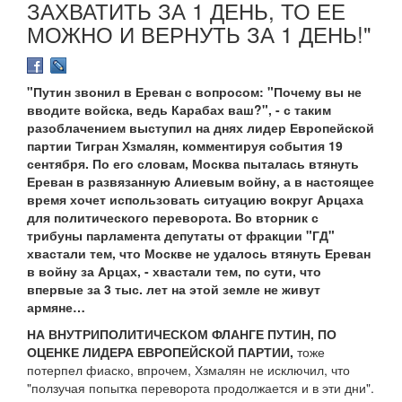
ЗАХВАТИТЬ ЗА 1 ДЕНЬ, ТО ЕЕ
МОЖНО И ВЕРНУТЬ ЗА 1 ДЕНЬ!"
"Путин звонил в Ереван с вопросом: "Почему вы не
вводите войска, ведь Карабах ваш?", - с таким
разоблачением выступил на днях лидер Европейской
партии Тигран Хзмалян, комментируя события 19
сентября. По его словам, Москва пыталась втянуть
Ереван в развязанную Алиевым войну, а в настоящее
время хочет использовать ситуацию вокруг Арцаха
для политического переворота. Во вторник с
трибуны парламента депутаты от фракции "ГД"
хвастали тем, что Москве не удалось втянуть Ереван
в войну за Арцах, - хвастали тем, по сути, что
впервые за 3 тыс. лет на этой земле не живут
армяне…
НА ВНУТРИПОЛИТИЧЕСКОМ ФЛАНГЕ ПУТИН, ПО
ОЦЕНКЕ ЛИДЕРА ЕВРОПЕЙСКОЙ ПАРТИИ,
тоже
потерпел фиаско, впрочем, Хзмалян не исключил, что
"ползучая попытка переворота продолжается и в эти дни".