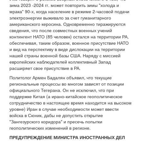
зима 2023 -2024 гг. может повторить зимы "холода и
мрака" 90-х, когда население в режиме 2-часовой подачи
электроэнергии выживало за счет гуманитарного
американского керосина. Одновременно тиражируются
сведения, что после совместных военных учений
контингент НАТО (85 человек) остался на территории РА,
обеспечивая, таким образом, военное присутствие НАТО
и вид на перспективу в виде дислокации на территории
нашей страны военной базы США. Наряду с миссией
европейских наблюдателей коллективный Запад
расширяет свое присутствие в РА.
Политолог Армен Бадалян объявил, что текущие
региональные процессы во многом зависят от позиции
официального Тегерана. Он не исключил, что при
поддержке Китая (а ирано-китайское геополитическое
сотрудничество в настоящее время находится на высоком
уровне) Иран в случае необходимости может ввести
войска в Сюник, дабы не допустить открытие
"Зангезурского коридора" и пресечь попытки
геополитических изменений в регионе.
ПРЕДУПРЕЖДЕНИЕ МИНИСТРА ИНОСТРАННЫХ ДЕЛ