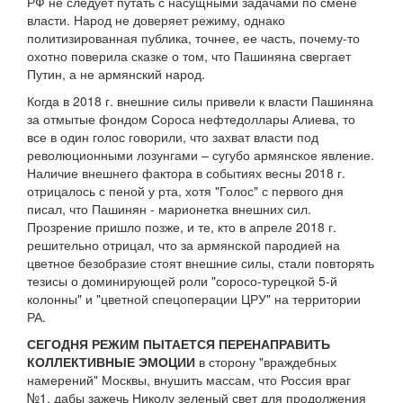
РФ не следует путать с насущными задачами по смене
власти. Народ не доверяет режиму, однако
политизированная публика, точнее, ее часть, почему-то
охотно поверила сказке о том, что Пашиняна свергает
Путин, а не армянский народ.
Когда в 2018 г. внешние силы привели к власти Пашиняна
за отмытые фондом Сороса нефтедоллары Алиева, то
все в один голос говорили, что захват власти под
революционными лозунгами – сугубо армянское явление.
Наличие внешнего фактора в событиях весны 2018 г.
отрицалось с пеной у рта, хотя "Голос" с первого дня
писал, что Пашинян - марионетка внешних сил.
Прозрение пришло позже, и те, кто в апреле 2018 г.
решительно отрицал, что за армянской пародией на
цветное безобразие стоят внешние силы, стали повторять
тезисы о доминирующей роли "соросо-турецкой 5-й
колонны" и "цветной спецоперации ЦРУ" на территории
РА.
СЕГОДНЯ РЕЖИМ ПЫТАЕТСЯ ПЕРЕНАПРАВИТЬ
КОЛЛЕКТИВНЫЕ ЭМОЦИИ
в сторону "враждебных
намерений" Москвы, внушить массам, что Россия враг
№1, дабы зажечь Николу зеленый свет для продолжения