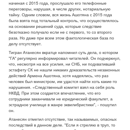
начиная с 2015 года, прослушало его телефонные
переговоры, нарушая, в числе других, нотариальную
тайну. Одним словом, вся жизнь Ашотяна с 2015 года
была взята под тотальный контроль, что осуществлялось
на основании решений суда, которые следствие
безотказно получало если не с первого, то со второго
раза. Но даже при всем этом фактологическая база по
делу отсутствует.
Тигран Атанесян вкратце напомнил суть дела, о котором
"ГА" регулярно информировал читателей. Он подчеркнул,
что, несмотря на все усилия, ни СНБ, ни подхвативший
эстафету СК не нашли никаких доказательств незаконных
действий Армена Ашотяна, хотя надеялись, что раз
человек был министром, им удастся найти хоть какие-то
нарушения. «Следственный комитет взял на себя роль
НКВД. При этом создается впечатление, что его
сотрудники заканчивали не юридический факультет, а
эстрадное училище в жанре эквилибристики", - пошутил
он.
Атанесян отметил отсутствие, так называемых, опасных
последствий в данном деле. "Если я стреляю в труп, то