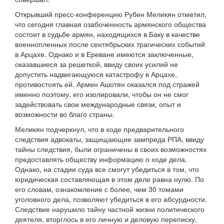
Открывший пресс-конференцию Рубен Меликян отметил,
что сегодня главная озабоченность армянского общества
состоит в судьбе армян, находящихся в Баку в качестве
военнопленных после сентябрьских трагических событий
в Арцахе. Однако и в Ереване имеются заключенные,
оказавшиеся за решеткой, ввиду своих усилий не
допустить надвигающуюся катастрофу в Арцахе,
противостоять ей. Армен Ашотян оказался под стражей
именно поэтому, его изолировали, чтобы он не смог
задействовать свои международные связи, опыт и
возможности во благо страны.
Меликян подчеркнул, что в ходе предварительного
следствия адвокаты, защищающие зампреда РПА, ввиду
тайны следствия, были ограничены в своих возможностях
предоставлять обществу информацию о ходе дела.
Однако, на стадии суда все смогут убедиться в том, что
юридическая составляющая в этом деле равна нулю. По
его словам, ознакомление с более, чем 30 томами
уголовного дела, позволяют убедиться в его абсурдности.
Следствие нарушило тайну частной жизни политического
деятеля, вторглось в его личную и деловую переписку,