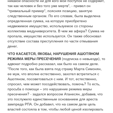
никакой опасности ни для кого мой поступок не содержит,
так как человек и без того уже мертв", - привел он
"тривиальный пример", поясняя позицию, занятую
следственным органом. По его словам, была выделена
определенная сумма, на которую приобретено
недвижимое имущество, используемое со стороны
коллектива медуниверситета. В чем же афера? Сумма не
пропала, имущество используется. Он также обосновал
отсутствие состава преступления по части отмывания
денег.
ЧТО КАСАЕТСЯ, ЯКОБЫ, НАРУШЕНИЯ АШОТЯНОМ
РЕЖИМА МЕРЫ ПРЕСЕЧЕНИЯ
(подписка о невыезде), то
адвокат подробно рассказал, как было на самом деле.
"После того, как была взята под стражу Марта Симонян,
ее муж, что вполне естественно, захотел встретиться с
Ашотяном, посоветоваться с ним. И тот, естественно,
спросил, чем может посодействовать, помочь? То есть,
просьба о помощи – это нарушение режима меры
пресечения? - задался вопросом Атанесян, добавив, что
это послужило единственным основанием для ареста
зампреда РПА. Он добавил, что на самом деле цель
властей состояла в том, чтобы любой ценой изолировать