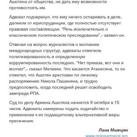
Ашотяна от общества, не дать ему возможности
противостоять им.
Адвокат подчеркнул, что ему нечего оспаривать в деле,
далеком от юриспруденции, где полностью отсутствует
правовая составляющая. "Речь исключительно о
классическом политическом преследовании",- заявил он.
Отвечая на вопрос журналистов о молчании
международных структур, адвокаты отметили
политизированность и определенную
коррумпированность последних. "Нет приказа, вот они и
молчат",- сказал Меликян. Что касается Атанесяна, то он
отметил, что Ашотян арестован по личному
распоряжению Никола Пашиняна, и трудно
предположить, когда последней решит освободить
зампреда РПА.
Суд по делу Армена Ашотяна начнется 9 октября в 15
часов. Адвокаты намерены подать ходатайство о
применении к их подзащитному альтернативной меры
пресечения.
Лана Мшецян
www.golosarmenii.am