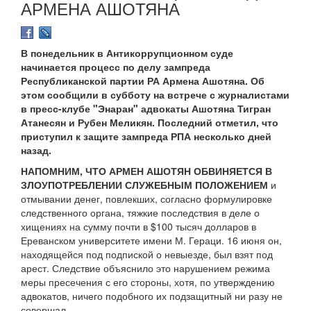
АРМЕНА АШОТЯНА
В понедельник в Антикоррупционном суде
начинается процесс по делу зампреда
Республиканской партии РА Армена Ашотяна. Об
этом сообщили в субботу на встрече с журналистами
в пресс-клубе "Энаран" адвокаты Ашотяна Тигран
Атанесян и Рубен Меликян. Последний отметил, что
приступил к защите зампреда РПА несколько дней
назад.
НАПОМНИМ, ЧТО АРМЕН АШОТЯН ОБВИНЯЕТСЯ В
ЗЛОУПОТРЕБЛЕНИИ СЛУЖЕБНЫМ ПОЛОЖЕНИЕМ
и
отмывании денег, повлекших, согласно формулировке
следственного органа, тяжкие последствия в деле о
хищениях на сумму почти в $100 тысяч долларов в
Ереванском университете имени М. Гераци. 16 июня он,
находящейся под подпиской о невыезде, был взят под
арест. Следствие объяснило это нарушением режима
меры пресечения с его стороны, хотя, по утверждению
адвокатов, ничего подобного их подзащитный ни разу не
совершал.