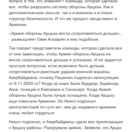
Вопрос в том, кто обвиняет? Команда, которая сделала
все, чтобы разрушить систему обороны Арцаха. Как в
дипломатическом смысле, так и в военном и в плане
структур безопасности. И тот же процесс продолжают в
Армении.
«Армия обороны Арцаха могла сопротивляться дольше»,
- размышляет Овик Агазарян и ему подобные.
Так говорит представитель команды, которая сделала все
от нее зависящее, чтобы Армия обороны Арцаха не
могла сопротивляться дольше и успешнее. И не задается
простым вопросом, если возможно было дольше
сопротивляться ракетным ударам военной машины
Азербайджана, почему Пашинян подписал капитуляцию
от 9.11.2020-го? Когда за нами были Бердзор, Карвачар,
Акна, позиции в Ковсакане и Санасаре. Когда Армия
обороны Арцаха была лучше оснащена. Когда Арцаху
еще помогала Армения. Но Никол подписал
капитулянтский по сути акт, чем до недавнего времени
очень любил гордиться.
Никол подписал, и Азербайджану сдали все прилегающие
к Арцаху районы. Разоружали армию. Заявили, что Арцах