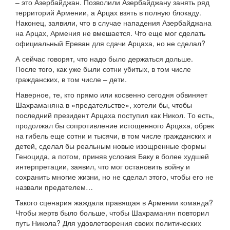
– это Азербайджан. Позволили Азербайджану занять ряд
территорий Армении, а Арцах взять в полную блокаду.
Наконец, заявили, что в случае нападения Азербайджана
на Арцах, Армения не вмешается. Что еще мог сделать
официальный Ереван для сдачи Арцаха, но не сделал?
А сейчас говорят, что надо было держаться дольше.
После того, как уже были сотни убитых, в том числе
гражданских, в том числе – дети.
Наверное, те, кто прямо или косвенно сегодня обвиняет
Шахраманяна в «предательстве», хотели бы, чтобы
последний президент Арцаха поступил как Никол. То есть,
продолжал бы сопротивление истощенного Арцаха, обрек
на гибель еще сотни и тысячи, в том числе гражданских и
детей, сделал бы реальным новые изощренные формы
Геноцида, а потом, приняв условия Баку в более худшей
интерпретации, заявил, что мог остановить войну и
сохранить многие жизни, но не сделал этого, чтобы его не
назвали предателем…
Такого сценария жаждала правящая в Армении команда?
Чтобы жертв было больше, чтобы Шахраманян повторил
путь Никола? Для удовлетворения своих политических