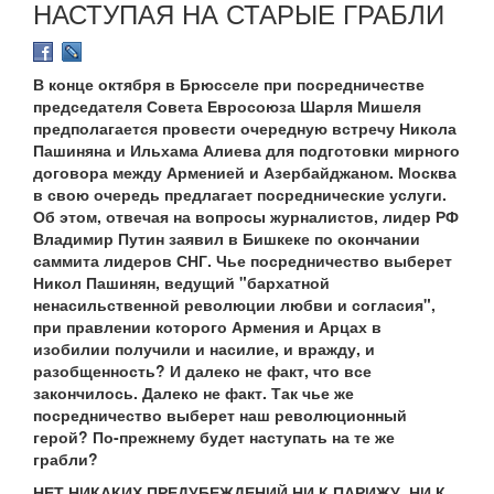
НАСТУПАЯ НА СТАРЫЕ ГРАБЛИ
В конце октября в Брюсселе при посредничестве
председателя Совета Евросоюза Шарля Мишеля
предполагается провести очередную встречу Никола
Пашиняна и Ильхама Алиева для подготовки мирного
договора между Арменией и Азербайджаном. Москва
в свою очередь предлагает посреднические услуги.
Об этом, отвечая на вопросы журналистов, лидер РФ
Владимир Путин заявил в Бишкеке по окончании
саммита лидеров СНГ. Чье посредничество выберет
Никол Пашинян, ведущий "бархатной
ненасильственной революции любви и согласия",
при правлении которого Армения и Арцах в
изобилии получили и насилие, и вражду, и
разобщенность? И далеко не факт, что все
закончилось. Далеко не факт. Так чье же
посредничество выберет наш революционный
герой? По-прежнему будет наступать на те же
грабли?
НЕТ НИКАКИХ ПРЕДУБЕЖДЕНИЙ НИ К ПАРИЖУ, НИ К