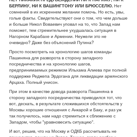
БЕРЛИНУ, НИ К ВАШИНГТОНУ ИЛИ БРЮССЕЛЮ.
Нет
сомнений в их искреннем желании помочь. Но есть, увы,
голые факты. Свидетельствуют они о том, что чем дольше
и больше Никол Воваевич уповал на то, что Запад нам
поможет, тем стремительнее ухудшалась ситуация в
Нагорном Карабахе и Армении. Неужели это не
очевидно? Даже без объяснений Путина?
Просто посмотреть на хронологию шагов команды
Пашиняна для разворота в сторону западного
посредничества и на хронологию шагов,
предпринимаемых режимом Ильхама Алиева при полной
поддержке Реджепа Эрдогана для ликвидации армянского
Арцаха. Полный унисон.
При этом в качестве довода разворота Пашиняна в
сторону западного посредничества приводился тот, что
вот, дескать, в результате сложившихся обстоятельств у
Москвы хорошие отношения с Анкарой и Баку, и раз уж
так получилось, нам надо стремиться к сближению с
Западом, чтобы "уравновесить ситуацию".
И вот, решив, что на Москву и ОДКБ рассчитывать не