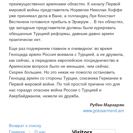
преимущественно армянами областях. К началу Первой
мировой войны представитель Норвегии Николае Хоффе
уже принимал дела в Ване, а голландец Луи Констант
Вестененк готовился прибыть в Эрзерум… В тех областях,
где западные представители должны были курировать
обещанные Турцией реформы, давным-давно армян
практически нет.
Еще раз подчеркнем главное и очевидное: во время
Геноцида армян Россия воевала с Турцией, а не дружила,
как сейчас, а передовое европейское посредничество в
Армянском вопросе было не меньшее, чем сейчас.
Скорее большее. Но это никак не помогло остановить
Геноцид армян со стороны Турции, союзника Германии в
Первой мировой войне. По той простой причине что для
нас гораздо опаснее война России с Турцией и
Азербайджаном, нежели их дружба.
Рубен Маргарян
www.golosarmenii.am
Возврат к списку
Главная
⋅
О нас