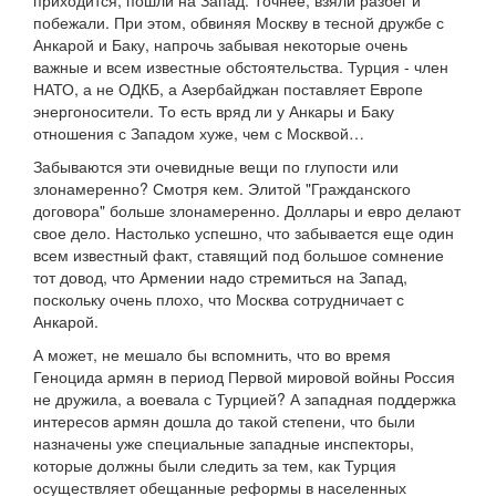
приходится, пошли на Запад. Точнее, взяли разбег и
побежали. При этом, обвиняя Москву в тесной дружбе с
Анкарой и Баку, напрочь забывая некоторые очень
важные и всем известные обстоятельства. Турция - член
НАТО, а не ОДКБ, а Азербайджан поставляет Европе
энергоносители. То есть вряд ли у Анкары и Баку
отношения с Западом хуже, чем с Москвой…
Забываются эти очевидные вещи по глупости или
злонамеренно? Смотря кем. Элитой "Гражданского
договора" больше злонамеренно. Доллары и евро делают
свое дело. Настолько успешно, что забывается еще один
всем известный факт, ставящий под большое сомнение
тот довод, что Армении надо стремиться на Запад,
поскольку очень плохо, что Москва сотрудничает с
Анкарой.
А может, не мешало бы вспомнить, что во время
Геноцида армян в период Первой мировой войны Россия
не дружила, а воевала с Турцией? А западная поддержка
интересов армян дошла до такой степени, что были
назначены уже специальные западные инспекторы,
которые должны были следить за тем, как Турция
осуществляет обещанные реформы в населенных