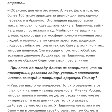
страны…
– Объясню, для чего это нужно Алиеву. Дело в том, что
более 100 тысяч арцахцев за два-три дня вынужденно
переехали в Армению. Это мощная взрывоопасная
масса, которая по идее должны скинуть Пашиняна, выйти
на улицы с протестами и т.д. Чтобы они не вышли на
улицы, нужно создать атмосферу полного унижения этих
людей, и именно с этим связан арест всех арцахских
лидеров, любых, не только тех, кто был у власти, но и тех,
которые появятся. Это мессидж о том, что любой, кто
возглавит движение Арцаха против Пашиняна, точно
таким же образом будет считаться преступником.
– При этом по поводу Алиева не говорится, что он
преступник, развязал войну, устроил этнические
чистки, геноцид и патриоцид арцахцев. Почему?
– Увы, это никого не интересует. Тот, кто реализует этот
план, он и на коне – такова реальность. Мнение России,
которая молчит и ничего не делает, тоже никого уже не
интересует. То есть доминирует тот, кто атакует,
действует, у кого есть план. У Пашиняна нет плана и не
было – ни в отношении своей страны, ни, тем более, в