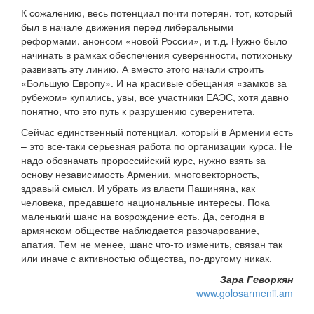
К сожалению, весь потенциал почти потерян, тот, который
был в начале движения перед либеральными
реформами, анонсом «новой России», и т.д. Нужно было
начинать в рамках обеспечения суверенности, потихоньку
развивать эту линию. А вместо этого начали строить
«Большую Европу». И на красивые обещания «замков за
рубежом» купились, увы, все участники ЕАЭС, хотя давно
понятно, что это путь к разрушению суверенитета.
Сейчас единственный потенциал, который в Армении есть
– это все-таки серьезная работа по организации курса. Не
надо обозначать пророссийский курс, нужно взять за
основу независимость Армении, многовекторность,
здравый смысл. И убрать из власти Пашиняна, как
человека, предавшего национальные интересы. Пока
маленький шанс на возрождение есть. Да, сегодня в
армянском обществе наблюдается разочарование,
апатия. Тем не менее, шанс что-то изменить, связан так
или иначе с активностью общества, по-другому никак.
Зара Гeворкян
www.golosarmenii.am