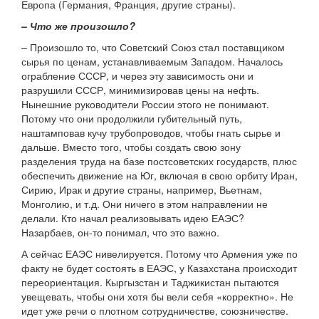
Европа (Германия, Франция, другие страны).
– Что же произошло?
– Произошло то, что Советский Союз стал поставщиком
сырья по ценам, устанавливаемым Западом. Началось
ограбление СССР, и через эту зависимость они и
разрушили СССР, минимизировав цены на нефть.
Нынешние руководители России этого не понимают.
Потому что они продолжили губительный путь,
наштамповав кучу трубопроводов, чтобы гнать сырье и
дальше. Вместо того, чтобы создать свою зону
разделения труда на базе постсоветских государств, плюс
обеспечить движение на Юг, включая в свою орбиту Иран,
Сирию, Ирак и другие страны, например, Вьетнам,
Монголию, и т.д. Они ничего в этом направлении не
делали. Кто начал реализовывать идею ЕАЭС?
Назарбаев, он-то понимал, что это важно.
А сейчас ЕАЭС нивелируется. Потому что Армения уже по
факту не будет состоять в ЕАЭС, у Казахстана происходит
переориентация. Кыргызстан и Таджикистан пытаются
увещевать, чтобы они хотя бы вели себя «корректно». Не
идет уже речи о плотном сотрудничестве, союзничестве.