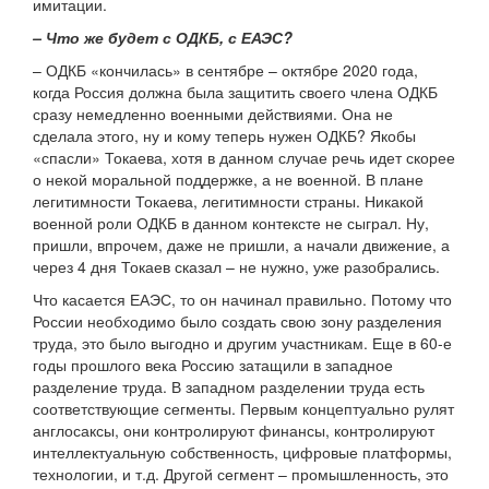
имитации.
– Что же будет с ОДКБ, с ЕАЭС?
– ОДКБ «кончилась» в сентябре – октябре 2020 года,
когда Россия должна была защитить своего члена ОДКБ
сразу немедленно военными действиями. Она не
сделала этого, ну и кому теперь нужен ОДКБ? Якобы
«спасли» Токаева, хотя в данном случае речь идет скорее
о некой моральной поддержке, а не военной. В плане
легитимности Токаева, легитимности страны. Никакой
военной роли ОДКБ в данном контексте не сыграл. Ну,
пришли, впрочем, даже не пришли, а начали движение, а
через 4 дня Токаев сказал – не нужно, уже разобрались.
Что касается ЕАЭС, то он начинал правильно. Потому что
России необходимо было создать свою зону разделения
труда, это было выгодно и другим участникам. Еще в 60-е
годы прошлого века Россию затащили в западное
разделение труда. В западном разделении труда есть
соответствующие сегменты. Первым концептуально рулят
англосаксы, они контролируют финансы, контролируют
интеллектуальную собственность, цифровые платформы,
технологии, и т.д. Другой сегмент – промышленность, это