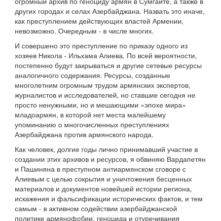
огромный архив по геноциду армян в Сумгаите, а также в
других городах и селах Азербайджана. Назвать это иначе,
как преступлением действующих властей Армении,
невозможно. Очередным - в числе многих.
И совершено это преступление по приказу одного из
хозяев Никола - Ильхама Алиева. По всей вероятности,
постепенно будут закрываться и другие сетевые ресурсы
аналогичного содержания. Ресурсы, созданные
многолетним огромным трудом армянских экспертов,
журналистов и исследователей, но ставшие сегодня не
просто ненужными, но и мешающими «эпохе мира»
младоармян, в которой нет места малейшему
упоминанию о многочисленных преступлениях
Азербайджана против армянского народа.
Как человек, долгие годы лично принимавший участие в
создании этих архивов и ресурсов, я обвиняю Вардапетян
и Пашиняна в преступном антиармянском сговоре с
Алиевым с целью сокрытия и уничтожения бесценных
материалов и документов новейшей истории региона,
искажения и фальсификации исторических фактов, и тем
самым - в активном содействии азербайджанской
политике армянофобии, геноцида и отуречивания