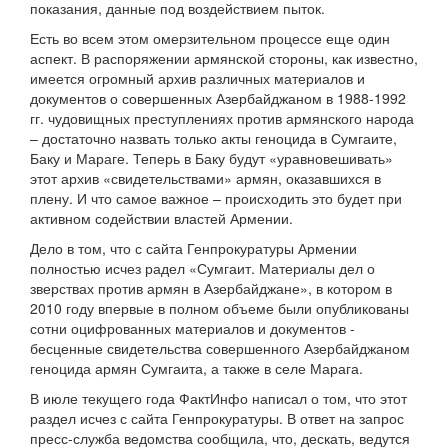
показания, данные под воздействием пыток.
Есть во всем этом омерзительном процессе еще один
аспект. В распоряжении армянской стороны, как известно,
имеется огромный архив различных материалов и
документов о совершенных Азербайджаном в 1988-1992
гг. чудовищных преступлениях против армянского народа
– достаточно назвать только акты геноцида в Сумгаите,
Баку и Мараге. Теперь в Баку будут «уравновешивать»
этот архив «свидетельствами» армян, оказавшихся в
плену. И что самое важное – происходить это будет при
активном содействии властей Армении.
Дело в том, что с сайта Генпрокуратуры Армении
полностью исчез радел «Сумгаит. Материалы дел о
зверствах против армян в Азербайджане», в котором в
2010 году впервые в полном объеме были опубликованы
сотни оцифрованных материалов и документов -
бесценные свидетельства совершенного Азербайджаном
геноцида армян Сумгаита, а также в селе Марага.
В июле текущего года ФактИнфо написал о том, что этот
раздел исчез с сайта Генпрокуратуры. В ответ на запрос
пресс-служба ведомства сообщила, что, дескать, ведутся