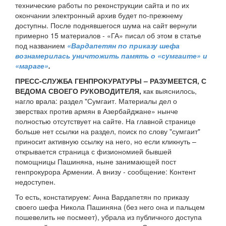
технические работы по реконструкции сайта и по их
окончании электронный архив будет по-прежнему
доступны. После поднявшегося шума на сайт вернули
примерно 15 материалов - «ГА» писал об этом в статье
под названием
«Вардапетян по приказу шефа
вознамерилась уничтожить память о «сумгаите» и
«мараге»
.
ПРЕСС-СЛУЖБА ГЕНПРОКУРАТУРЫ – РАЗУМЕЕТСЯ, С
ВЕДОМА СВОЕГО РУКОВОДИТЕЛЯ,
как выяснилось,
нагло врала: раздел "Сумгаит. Материалы дел о
зверствах против армян в Азербайджане» нынче
полностью отсутствует на сайте. На главной странице
больше нет ссылки на раздел, поиск по слову "сумгаит"
приносит активную ссылку на него, но если кликнуть –
открывается страница с физиономией бывшей
помощницы Пашиняна, ныне занимающей пост
генпрокурора Армении. А внизу - сообщение: Контент
недоступен.
То есть, констатируем: Анна Вардапетян по приказу
своего шефа Никола Пашиняна (без него она и пальцем
пошевелить не посмеет), убрала из публичного доступа