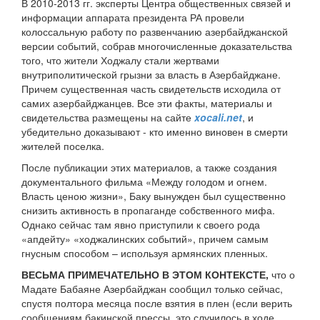
В 2010-2013 гг. эксперты Центра общественных связей и
информации аппарата президента РА провели
колоссальную работу по развенчанию азербайджанской
версии событий, собрав многочисленные доказательства
того, что жители Ходжалу стали жертвами
внутриполитической грызни за власть в Азербайджане.
Причем существенная часть свидетельств исходила от
самих азербайджанцев. Все эти факты, материалы и
свидетельства размещены на сайте
xocali.net
, и
убедительно доказывают - кто именно виновен в смерти
жителей поселка.
После публикации этих материалов, а также создания
документального фильма «Между голодом и огнем.
Власть ценою жизни», Баку вынужден был существенно
снизить активность в пропаганде собственного мифа.
Однако сейчас там явно приступили к своего рода
«апдейту» «ходжалинских событий», причем самым
гнусным способом – используя армянских пленных.
ВЕСЬМА ПРИМЕЧАТЕЛЬНО В ЭТОМ КОНТЕКСТЕ,
что о
Мадате Бабаяне Азербайджан сообщил только сейчас,
спустя полтора месяца после взятия в плен (если верить
сообщениям бакинской прессы, это случилось в ходе