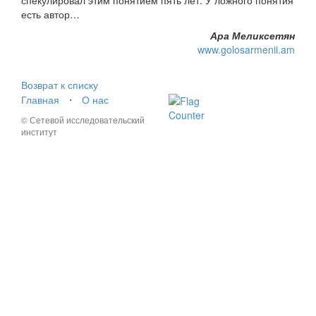
спекулировал этим понятием пять лет. У ложного понятия
есть автор…
Ара Меликсетян
www.golosarmenii.am
Возврат к списку
Главная
⋅
О нас
© Сетевой исследовательский
институт