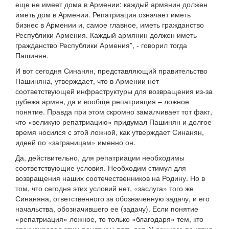
еще не имеет дома в Армении: каждый армянин должен
иметь дом в Армении. Репатриация означает иметь
бизнес в Армении и, самое главное, иметь гражданство
Республики Армения. Каждый армянин должен иметь
гражданство Республики Армения”, - говорил тогда
Пашинян.
И вот сегодня Синанян, представляющий правительство
Пашиняна, утверждает, что в Армении нет
соответствующей инфраструктуры для возвращения из-за
рубежа армян, да и вообще репатриация – ложное
понятие. Правда при этом скромно замалчивает тот факт,
что «великую репатриацию» придумал Пашинян и долгое
время носился с этой ложной, как утверждает Синанян,
идеей по «заграницам» именно он.
Да, действительно, для репатриации необходимы
соответствующие условия. Необходим стимул для
возвращения наших соотечественников на Родину. Но в
том, что сегодня этих условий нет, «заслуга» того же
Синаняна, ответственного за обозначенную задачу, и его
начальства, обозначившего ее (задачу). Если понятие
«репатриация» ложное, то только «благодаря» тем, кто