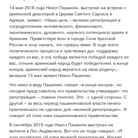
14 мая 2018 года Никол Пашинян, выступая на встрече с
армянской диаспорой в Церкви Святого Саргиса в
Адлере, заявил: «Наша цель – великая репатриация и
сосредоточение человеческого, финансового,
экономического, духовного, научного потенциала армян в
Армении. Приветствую всех в городе Сочи братской
России и хочу сказать, что горжусь вами. В ходе всего
политического процесса я чувствовал дух, поддержку
каждого из вас, и эта победа является победой каждого из
вас, отныне армянский народ будет победителем, в конце
концов, армянский народ вернется на свою родину»,-
вечером 13 мая заявил Никол Пашинян.
Что имел в виду Пашинян, говоря «в конце концов», но
сегодня представитель его правительства утверждает, что
репатриация – ложное понятие. Это - с одной стороны. С
другой – за весь период пашиняновской власти ничего
практического не сделано для «великой репатриации». И
говорит об этом член пашиняновского правительства.
В сентябре 2019 года Никол Пашинян выступал на
митинге в Лос-Анджелесе. Вот что он тогда говорил: «Я
хочу поговорить об идее великой репатриации. Многие