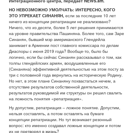
Интеграционного центра, передает NEWS.am.
НО НЕВОЗМОЖНО УМОЛЧАТЬ: ИНТЕРЕСНО, КОГО
ЭТО УПРЕКАЕТ СИНАНЯН,
если за последние 10 лет
ничего из концепции репатриации не реализовано?
Ничего, что из десяти, более 5 лет решения принимаются
на уровне правительства Пашиняна. Более того, сам Заре
Синанян, бывший мэр американского Глендейла
занимает в Армении пост главного комиссара по делам
Диаспоры с июня 2019 года? Вообще-то, было бы
логично, если бы сейчас Синанян рассказывал о том, как
толпы глендейлских армян, воодушевленные его
(Синаняна) эффективной деятельностью на этом посту за
три с половиной года вернулись на историческую Родину.
Но нет, в этом плане Синаняну похвастаться нечем, а
отсутствие результатов собственной деятельности,
результатов руководимой им структуры он решил свалить
на ложность понятия «репатриация».
Ну допустим, репатриация – ложное понятие. Допустим,
нельзя составлять, а потом оставлять на бумаге
концепции репатриации. Но тут возникает резонный
вопрос: кто именно создавал ложные концепции и потом
их не претворял в жизнь?